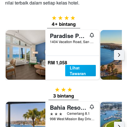
nilai terbaik dalam setiap kelas hotel.
4 bintang
4+ bintang
Paradise Point Resort & Spa
1404 Vacation Road, San Diego, CA, Amerika Syarikat
RM 1,058
Lihat
Tawaran
3 bintang
3 bintang
Bahia Resort Hotel
3 bintang
Cemerlang 8.1
998 West Mission Bay Drive, San Diego, CA, Amerika Syarikat