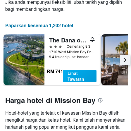
Jika anda mempunyai fleksibiliti, ubah tarikh yang dipilih
penginapan
ini
Carta
bagi membandingkan harga.
yang
mempunyai
ditemui
1
dalam
paksi
Paparkan kesemua 1,202 hotel
3
Y
hari
yang
The Dana on Mission Bay
lalu
memaparkan
harga
3 bintang
Cemerlang 8.3
purata
1710 West Mission Bay Drive, San Diego, CA, Amerika Syarikat
9.4 km dari pusat bandar
bilik
RM 741
Lihat
Tawaran
Harga hotel di Mission Bay
Hotel-hotel yang terletak di kawasan Mission Bay diisih
mengikut harga dan kelas hotel. Kami telah menyerlahkan
hartanah paling popular mengikut pengguna kami serta