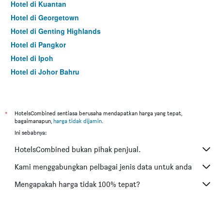
Hotel di Kuantan
Hotel di Georgetown
Hotel di Genting Highlands
Hotel di Pangkor
Hotel di Ipoh
Hotel di Johor Bahru
Hotel di Hat Yai
Hotel di Kota Kinabalu
Hotel di Kuching
*
HotelsCombined sentiasa berusaha mendapatkan harga yang tepat,
bagaimanapun,
harga tidak dijamin
.
Hotel di Tokyo
Ini sebabnya:
Hotel di Batu Feringgi
HotelsCombined bukan pihak penjual.
Hotel di Bangkok
Hotel di Putrajaya
Kami menggabungkan pelbagai jenis data untuk anda
Hotel di Shah Alam
Mengapakah harga tidak 100% tepat?
Hotel di Kota Bharu
Hotel di Mersing