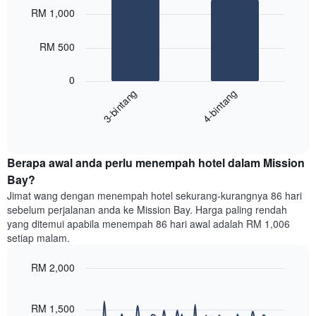
Carta
graphic.
chart
RM 1,000
with
mempunyai
2
1
bars.
RM 500
paksi
X
Carta
yang
0
berikut
menunjukkan
3-bintang
4-bintang
memaparkan
kategori
purata
hotel
End
harga
mengikut
of
bilik
interactive
bintang.
hujung
chart
Carta
Berapa awal anda perlu menempah hotel dalam Mission
minggu
mempunyai
ini
Bay?
1
yang
paksi
Jimat wang dengan menempah hotel sekurang-kurangnya 86 hari
ditemui
Y
sebelum perjalanan anda ke Mission Bay. Harga paling rendah
dalam
yang
yang ditemui apabila menempah 86 hari awal adalah RM 1,006
3
memaparkan
setiap malam.
hari
harga
lalu
purata
RM 2,000
yang
bilik
diagregatkan
Line
Chart
malam
graphic.
chart
mengikut
ini
with
RM 1,500
penarafan
yang