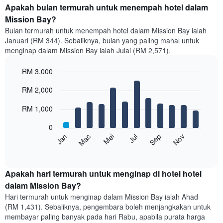
Apakah bulan termurah untuk menempah hotel dalam
Mission Bay?
Bulan termurah untuk menempah hotel dalam Mission Bay ialah
Januari (RM 344). Sebaliknya, bulan yang paling mahal untuk
menginap dalam Mission Bay ialah Julai (RM 2,571).
RM 3,000
Bar
Chart
RM 2,000
graphic.
chart
with
12
RM 1,000
bars.
0
Carta
Mei
Nov
Mac
Sep
Jan
Jul
berikut
End
of
memaparkan
interactive
harga
chart
purata
Apakah hari termurah untuk menginap di hotel hotel
bilik
dalam Mission Bay?
setiap
Hari termurah untuk menginap dalam Mission Bay ialah Ahad
bulan
(RM 1,431). Sebaliknya, pengembara boleh menjangkakan untuk
Carta
membayar paling banyak pada hari Rabu, apabila purata harga
mempunyai