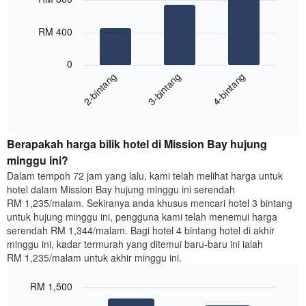
with
yang
3
memaparkan
bars.
RM 400
hari
dalam
Carta
seminggu.
0
berikut
Carta
3-bintang
4-bintang
2-bintang
memaparkan
mempunyai
harga
1
End
purata
paksi
of
satu
interactive
Y
bilik
chart
yang
Berapakah harga bilik hotel di Mission Bay hujung
malam
memaparkan
ini
minggu ini?
purata
yang
Dalam tempoh 72 jam yang lalu, kami telah melihat harga untuk
harga
ditemui
hotel dalam Mission Bay hujung minggu ini serendah
bilik
dalam
RM 1,235/malam. Sekiranya anda khusus mencari hotel 3 bintang
3
untuk hujung minggu ini, pengguna kami telah menemui harga
hari
serendah RM 1,344/malam. Bagi hotel 4 bintang hotel di akhir
lalu
minggu ini, kadar termurah yang ditemui baru-baru ini ialah
yang
RM 1,235/malam untuk akhir minggu ini.
diagregatkan
mengikut
RM 1,500
penarafan
bintang
Bar
Chart