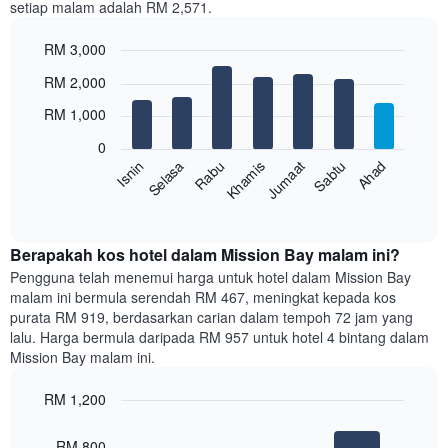
setiap malam adalah RM 2,571.
1
paksi
RM 3,000
X
yang
Bar
Chart
RM 2,000
memaparkan
graphic.
chart
with
bulan.
RM 1,000
7
Carta
bars.
mempunyai
0
1
Sabtu
Khamis
Selasa
Ahad
Jumaat
Rabu
Isnin
Carta
paksi
berikut
End
Y
of
memaparkan
yang
interactive
harga
chart
memaparkan
purata
Berapakah kos hotel dalam Mission Bay malam ini?
harga
bilik
Pengguna telah menemui harga untuk hotel dalam Mission Bay
purata
setiap
bilik
malam ini bermula serendah RM 467, meningkat kepada kos
hari
purata RM 919, berdasarkan carian dalam tempoh 72 jam yang
dalam
lalu. Harga bermula daripada RM 957 untuk hotel 4 bintang dalam
seminggu
Mission Bay malam ini.
Carta
mempunyai
RM 1,200
1
paksi
Bar
Chart
graphic.
chart
X
RM 800