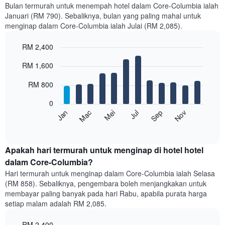
Bulan termurah untuk menempah hotel dalam Core-Columbia ialah
Januari (RM 790). Sebaliknya, bulan yang paling mahal untuk
menginap dalam Core-Columbia ialah Julai (RM 2,085).
RM 2,400
Bar
Chart
RM 1,600
graphic.
chart
with
12
RM 800
bars.
0
Carta
Mei
Nov
Mac
Sep
Jan
Jul
berikut
End
of
memaparkan
interactive
harga
chart
purata
Apakah hari termurah untuk menginap di hotel hotel
bilik
dalam Core-Columbia?
setiap
Hari termurah untuk menginap dalam Core-Columbia ialah Selasa
bulan
(RM 858). Sebaliknya, pengembara boleh menjangkakan untuk
Carta
membayar paling banyak pada hari Rabu, apabila purata harga
mempunyai
setiap malam adalah RM 2,085.
1
paksi
RM 2,400
X