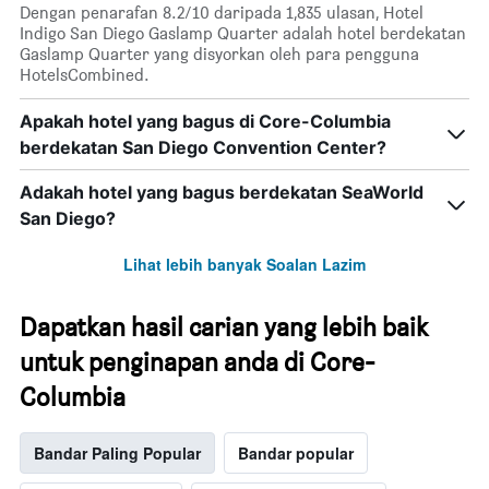
yang
Dengan penarafan 8.2/10 daripada 1,835 ulasan, Hotel
mempunyai
ditemui
Indigo San Diego Gaslamp Quarter adalah hotel berdekatan
1
dalam
Gaslamp Quarter yang disyorkan oleh para pengguna
paksi
3
HotelsCombined.
Y
hari
yang
lalu
Apakah hotel yang bagus di Core-Columbia
memaparkan
harga
berdekatan San Diego Convention Center?
purata
bilik
Adakah hotel yang bagus berdekatan SeaWorld
San Diego?
Lihat lebih banyak Soalan Lazim
Dapatkan hasil carian yang lebih baik
untuk penginapan anda di Core-
Columbia
Bandar Paling Popular
Bandar popular