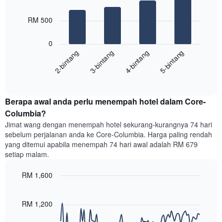
mempunyai
4
1
bars.
RM 500
paksi
X
Carta
yang
0
berikut
menunjukkan
2-bintang
3-bintang
4-bintang
5-bintang
memaparkan
kategori
purata
hotel
End
harga
mengikut
of
bilik
interactive
bintang.
hujung
chart
Carta
Berapa awal anda perlu menempah hotel dalam Core-
minggu
mempunyai
ini
Columbia?
1
yang
paksi
Jimat wang dengan menempah hotel sekurang-kurangnya 74 hari
ditemui
Y
sebelum perjalanan anda ke Core-Columbia. Harga paling rendah
dalam
yang
yang ditemui apabila menempah 74 hari awal adalah RM 679
3
memaparkan
setiap malam.
hari
harga
lalu
purata
RM 1,600
yang
bilik
diagregatkan
Line
Chart
malam
graphic.
chart
mengikut
ini
with
RM 1,200
penarafan
yang
90
bintang
ditemui
data