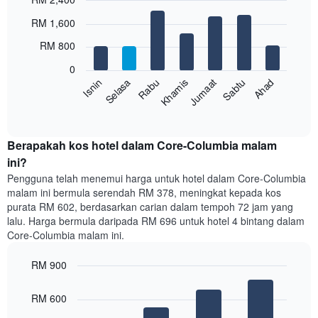
yang
Bar
Chart
RM 1,600
memaparkan
graphic.
chart
with
bulan.
RM 800
7
Carta
bars.
mempunyai
0
1
Sabtu
Khamis
Selasa
Ahad
Jumaat
Rabu
Isnin
Carta
paksi
berikut
End
Y
of
memaparkan
yang
interactive
harga
chart
memaparkan
purata
Berapakah kos hotel dalam Core-Columbia malam
harga
bilik
ini?
purata
setiap
bilik
Pengguna telah menemui harga untuk hotel dalam Core-Columbia
hari
malam ini bermula serendah RM 378, meningkat kepada kos
dalam
purata RM 602, berdasarkan carian dalam tempoh 72 jam yang
seminggu
lalu. Harga bermula daripada RM 696 untuk hotel 4 bintang dalam
Carta
Core-Columbia malam ini.
mempunyai
1
paksi
RM 900
X
Bar
Chart
yang
graphic.
chart
RM 600
with
memaparkan
4