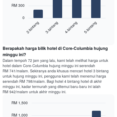
hari
bars.
dalam
RM 300
seminggu.
Carta
Carta
0
berikut
mempunyai
2-bintang
3-bintang
4-bintang
5-bintang
memaparkan
1
harga
paksi
End
purata
Y
of
satu
yang
interactive
bilik
chart
memaparkan
Berapakah harga bilik hotel di Core-Columbia hujung
malam
purata
ini
minggu ini?
harga
yang
bilik
Dalam tempoh 72 jam yang lalu, kami telah melihat harga untuk
ditemui
hotel dalam Core-Columbia hujung minggu ini serendah
dalam
RM 741/malam. Sekiranya anda khusus mencari hotel 3 bintang
3
untuk hujung minggu ini, pengguna kami telah menemui harga
hari
serendah RM 798/malam. Bagi hotel 4 bintang hotel di akhir
lalu
minggu ini, kadar termurah yang ditemui baru-baru ini ialah
yang
RM 942/malam untuk akhir minggu ini.
diagregatkan
mengikut
RM 1,500
penarafan
bintang
Bar
Chart
Carta
graphic.
chart
RM 1,000
with