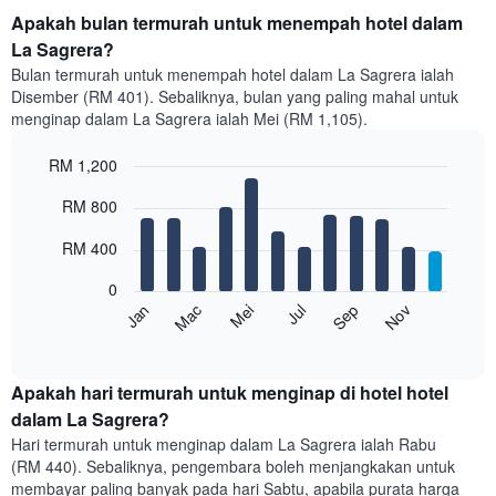
Apakah bulan termurah untuk menempah hotel dalam
La Sagrera?
Bulan termurah untuk menempah hotel dalam La Sagrera ialah
Disember (RM 401). Sebaliknya, bulan yang paling mahal untuk
menginap dalam La Sagrera ialah Mei (RM 1,105).
RM 1,200
Bar
Chart
RM 800
graphic.
chart
with
12
RM 400
bars.
0
Carta
Mei
Nov
Mac
Sep
Jan
Jul
berikut
End
of
memaparkan
interactive
harga
chart
purata
Apakah hari termurah untuk menginap di hotel hotel
bilik
dalam La Sagrera?
setiap
Hari termurah untuk menginap dalam La Sagrera ialah Rabu
bulan
(RM 440). Sebaliknya, pengembara boleh menjangkakan untuk
Carta
membayar paling banyak pada hari Sabtu, apabila purata harga
mempunyai