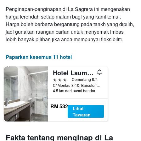
yang
Penginapan-penginapan di La Sagrera ini mengenakan
memaparkan
harga terendah setiap malam bagi yang kami temui.
hari
Harga boleh berbeza bergantung pada tarikh yang dipilih,
dalam
seminggu.
jadi gunakan ruangan carian untuk menyemak imbas
Carta
lebih banyak pilihan jika anda mempunyai fleksibiliti.
mempunyai
1
paksi
Paparkan kesemua 11 hotel
Y
yang
Hotel Laumon
memaparkan
purata
3 bintang
Cemerlang 8.7
harga
C/ Monlau 8-10, Barcelona, Sepanyol
bilik
4.5 km dari pusat bandar
RM 532
Lihat
Tawaran
Fakta tentang menginap di La