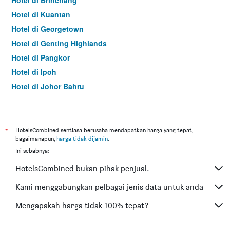
Hotel di Brinchang
Hotel di Kuantan
Hotel di Georgetown
Hotel di Genting Highlands
Hotel di Pangkor
Hotel di Ipoh
Hotel di Johor Bahru
Hotel di Hat Yai
Hotel di Kota Kinabalu
Hotel di Kuching
*
HotelsCombined sentiasa berusaha mendapatkan harga yang tepat,
bagaimanapun,
harga tidak dijamin
.
Hotel di Tokyo
Ini sebabnya:
Hotel di Batu Feringgi
HotelsCombined bukan pihak penjual.
Hotel di Bangkok
Hotel di Putrajaya
Kami menggabungkan pelbagai jenis data untuk anda
Hotel di Shah Alam
Mengapakah harga tidak 100% tepat?
Hotel di Kota Bharu