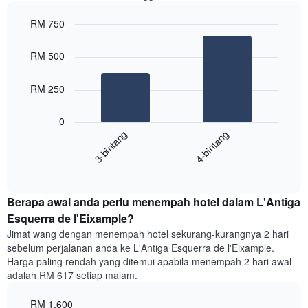
mengikut
RM 750
penarafan
bintang
Bar
Chart
Carta
graphic.
chart
RM 500
with
mempunyai
2
1
bars.
RM 250
paksi
X
Carta
yang
0
berikut
menunjukkan
3-bintang
4-bintang
memaparkan
kategori
purata
hotel
End
harga
mengikut
of
bilik
interactive
bintang.
hujung
chart
Carta
Berapa awal anda perlu menempah hotel dalam L'Antiga
minggu
mempunyai
ini
Esquerra de l'Eixample?
1
yang
paksi
Jimat wang dengan menempah hotel sekurang-kurangnya 2 hari
ditemui
Y
sebelum perjalanan anda ke L'Antiga Esquerra de l'Eixample.
dalam
yang
Harga paling rendah yang ditemui apabila menempah 2 hari awal
3
memaparkan
adalah RM 617 setiap malam.
hari
harga
lalu
purata
RM 1,600
yang