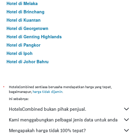
Hotel di Melaka
Hotel di Brinchang
Hotel di Kuantan
Hotel di Georgetown
Hotel di Genting Highlands
Hotel di Pangkor
Hotel di Ipoh
Hotel di Johor Bahru
Hotel di Hat Yai
Hotel di Kota Kinabalu
Hotel di Kuching
*
HotelsCombined sentiasa berusaha mendapatkan harga yang tepat,
bagaimanapun,
harga tidak dijamin
.
Hotel di Tokyo
Ini sebabnya:
Hotel di Batu Feringgi
HotelsCombined bukan pihak penjual.
Hotel di Bangkok
Hotel di Putrajaya
Kami menggabungkan pelbagai jenis data untuk anda
Hotel di Shah Alam
Mengapakah harga tidak 100% tepat?