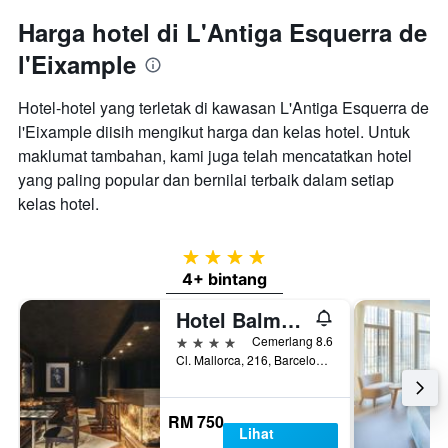
Harga hotel di L'Antiga Esquerra de
l'Eixample
Hotel-hotel yang terletak di kawasan L'Antiga Esquerra de
l'Eixample diisih mengikut harga dan kelas hotel. Untuk
maklumat tambahan, kami juga telah mencatatkan hotel
yang paling popular dan bernilai terbaik dalam setiap
kelas hotel.
4 bintang
4+ bintang
Hotel Balmes, a member of Preferred Hotels & Resorts
4 bintang
Cemerlang 8.6
Cl. Mallorca, 216, Barcelona, Sepanyol
RM 750
Lihat