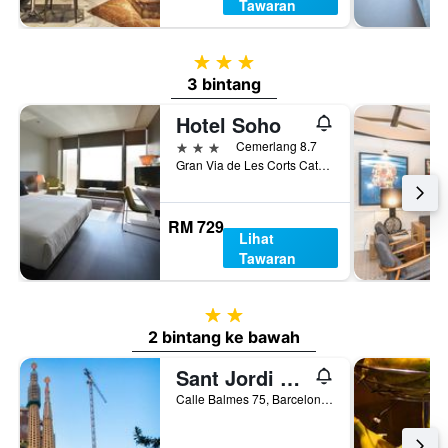
Tawaran
3 bintang
3 bintang
Hotel Soho
3 bintang
Cemerlang 8.7
Gran Via de Les Corts Catalanes 543-545, Barcelona, Sepanyol
RM 729
Lihat
Tawaran
2 bintang
2 bintang ke bawah
Sant Jordi Hostels Rock Palace
Calle Balmes 75, Barcelona, Sepanyol