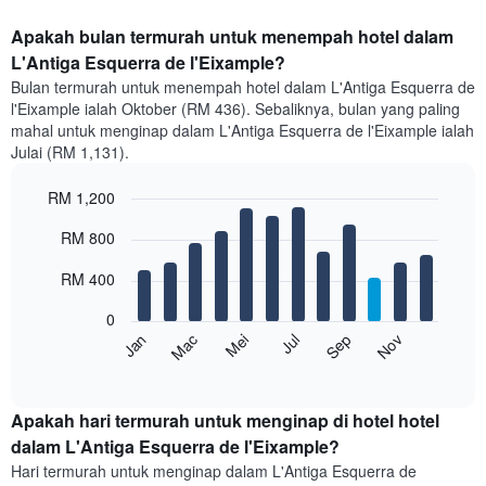
Apakah bulan termurah untuk menempah hotel dalam
L'Antiga Esquerra de l'Eixample?
Bulan termurah untuk menempah hotel dalam L'Antiga Esquerra de
l'Eixample ialah Oktober (RM 436). Sebaliknya, bulan yang paling
mahal untuk menginap dalam L'Antiga Esquerra de l'Eixample ialah
Julai (RM 1,131).
RM 1,200
Bar
Chart
RM 800
graphic.
chart
with
12
RM 400
bars.
0
Carta
Mei
Nov
Mac
Sep
Jul
Jan
berikut
End
of
memaparkan
interactive
harga
chart
purata
Apakah hari termurah untuk menginap di hotel hotel
bilik
dalam L'Antiga Esquerra de l'Eixample?
setiap
Hari termurah untuk menginap dalam L'Antiga Esquerra de
bulan