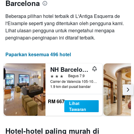
Barcelona
purata
bilangan
bilik
hari
hujung
sebelum
Beberapa pilihan hotel terbaik di L'Antiga Esquerra de
minggu
penginapan
l'Eixample seperti yang ditentukan oleh pengguna kami.
ini
Carta
Lihat ulasan pengguna untuk mengetahui mengapa
yang
mempunyai
ditemui
penginapan-penginapan ini ditaraf terbaik.
1
dalam
paksi
3
Y
hari
Paparkan kesemua 496 hotel
yang
lalu
memaparkan
harga
NH Barcelona Eixample
purata
3 bintang
Bagus 7.9
bilik
Carrer de Valencia 105-107, Barcelona, Sepanyol
1.9 km dari pusat bandar
RM 667
Lihat
Tawaran
Hotel-hotel paling murah di