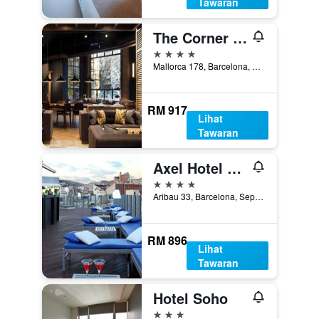
Tawaran
The Corner Hotel
4 bintang
Mallorca 178, Barcelona, Sepanyol
RM 917
Lihat
Tawaran
Axel Hotel Barcelona - Adults Only
4 bintang
Aribau 33, Barcelona, Sepanyol
RM 896
Lihat
Tawaran
Hotel Soho
3 bintang