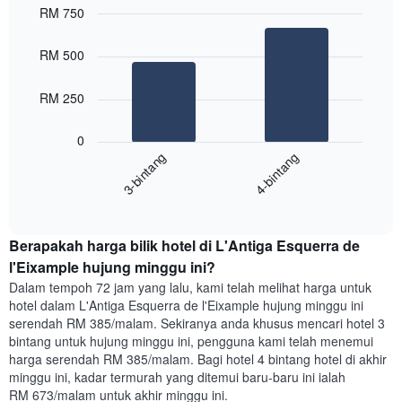
paksi
RM 750
X
Bar
Chart
yang
graphic.
chart
RM 500
with
memaparkan
2
hari
bars.
dalam
RM 250
seminggu.
Carta
Carta
0
berikut
mempunyai
3-bintang
4-bintang
memaparkan
1
harga
paksi
End
purata
Y
of
satu
yang
interactive
bilik
chart
memaparkan
Berapakah harga bilik hotel di L'Antiga Esquerra de
malam
purata
ini
l'Eixample hujung minggu ini?
harga
yang
bilik
Dalam tempoh 72 jam yang lalu, kami telah melihat harga untuk
ditemui
hotel dalam L'Antiga Esquerra de l'Eixample hujung minggu ini
dalam
serendah RM 385/malam. Sekiranya anda khusus mencari hotel 3
3
bintang untuk hujung minggu ini, pengguna kami telah menemui
hari
harga serendah RM 385/malam. Bagi hotel 4 bintang hotel di akhir
lalu
minggu ini, kadar termurah yang ditemui baru-baru ini ialah
yang
RM 673/malam untuk akhir minggu ini.
diagregatkan