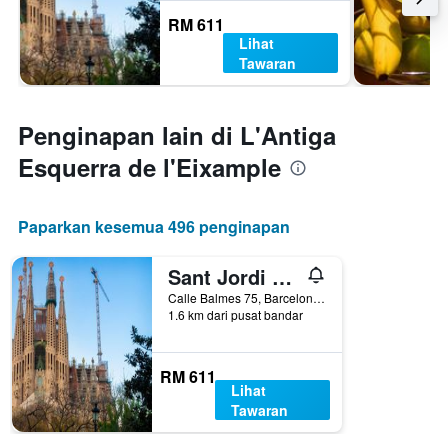
RM 611
Lihat
Tawaran
Penginapan lain di L'Antiga
Esquerra de l'Eixample
Paparkan kesemua 496 penginapan
Sant Jordi Hostels Rock Palace
Calle Balmes 75, Barcelona, Sepanyol
1.6 km dari pusat bandar
RM 611
Lihat
Tawaran