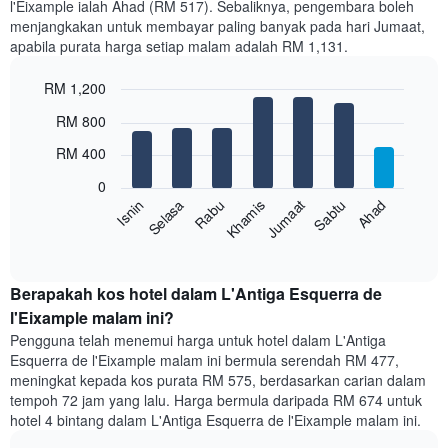
l'Eixample ialah Ahad (RM 517). Sebaliknya, pengembara boleh
Carta
menjangkakan untuk membayar paling banyak pada hari Jumaat,
mempunyai
apabila purata harga setiap malam adalah RM 1,131.
1
paksi
RM 1,200
X
yang
Bar
Chart
RM 800
memaparkan
graphic.
chart
with
bulan.
RM 400
7
Carta
bars.
mempunyai
0
1
Sabtu
Khamis
Selasa
Ahad
Jumaat
Rabu
Isnin
Carta
paksi
berikut
End
Y
of
memaparkan
yang
interactive
harga
chart
memaparkan
purata
Berapakah kos hotel dalam L'Antiga Esquerra de
harga
bilik
l'Eixample malam ini?
purata
setiap
bilik
Pengguna telah menemui harga untuk hotel dalam L'Antiga
hari
Esquerra de l'Eixample malam ini bermula serendah RM 477,
dalam
meningkat kepada kos purata RM 575, berdasarkan carian dalam
seminggu
tempoh 72 jam yang lalu. Harga bermula daripada RM 674 untuk
Carta
hotel 4 bintang dalam L'Antiga Esquerra de l'Eixample malam ini.
mempunyai
1