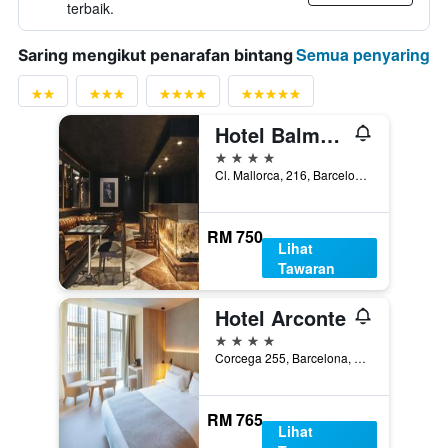
terbaik.
Semua penyaring
Saring mengikut penarafan bintang
Hotel Balmes, a member of Preferred Hotels & Resorts
4 bintang
Cl. Mallorca, 216, Barcelona, Sepanyol
RM 750
Lihat
Tawaran
Hotel Arconte
4 bintang
Corcega 255, Barcelona, Sepanyol
RM 765
Lihat