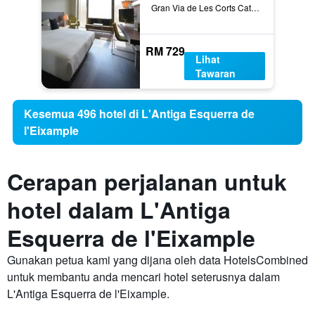
Gran Via de Les Corts Catalanes 543-545, Barcelona, Sepanyol
RM 729
Lihat
Tawaran
Kesemua 496 hotel di L'Antiga Esquerra de
l'Eixample
Cerapan perjalanan untuk
hotel dalam L'Antiga
Esquerra de l'Eixample
Gunakan petua kami yang dijana oleh data HotelsCombined
untuk membantu anda mencari hotel seterusnya dalam
L'Antiga Esquerra de l'Eixample.