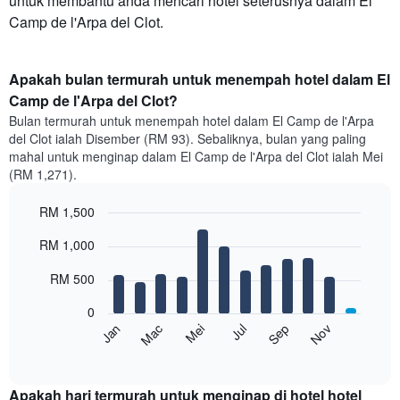
untuk membantu anda mencari hotel seterusnya dalam El
Camp de l'Arpa del Clot.
Apakah bulan termurah untuk menempah hotel dalam El
Camp de l'Arpa del Clot?
Bulan termurah untuk menempah hotel dalam El Camp de l'Arpa
del Clot ialah Disember (RM 93). Sebaliknya, bulan yang paling
mahal untuk menginap dalam El Camp de l'Arpa del Clot ialah Mei
(RM 1,271).
RM 1,500
Bar
Chart
RM 1,000
graphic.
chart
with
12
RM 500
bars.
0
Carta
Mei
Nov
Mac
Sep
Jan
Jul
berikut
End
of
memaparkan
interactive
harga
chart
purata
Apakah hari termurah untuk menginap di hotel hotel