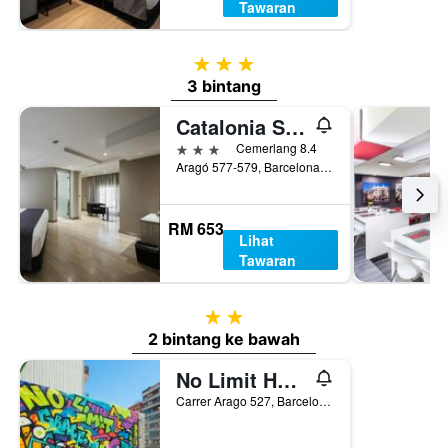
Tawaran
3 bintang
3 bintang
Catalonia Sagrada Familia
3 bintang
Cemerlang 8.4
Aragó 577-579, Barcelona, Sepanyol
RM 653
Lihat
Tawaran
2 bintang
2 bintang ke bawah
No Limit Hostel Graffiti
Carrer Arago 527, Barcelona, Sepanyol