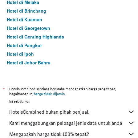
Hotel di Melaka
Hotel di Brinchang
Hotel di Kuantan
Hotel di Georgetown
Hotel di Genting Highlands
Hotel di Pangkor
Hotel di Ipoh
Hotel di Johor Bahru
Hotel di Hat Yai
Hotel di Kota Kinabalu
Hotel di Kuching
*
HotelsCombined sentiasa berusaha mendapatkan harga yang tepat,
bagaimanapun,
harga tidak dijamin
.
Hotel di Tokyo
Ini sebabnya:
Hotel di Batu Feringgi
HotelsCombined bukan pihak penjual.
Hotel di Bangkok
Hotel di Putrajaya
Kami menggabungkan pelbagai jenis data untuk anda
Hotel di Shah Alam
Mengapakah harga tidak 100% tepat?