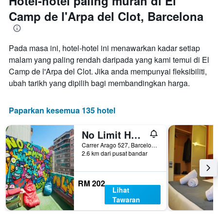
Hotel-hotel paling murah di El
yang
X
memaparkan
Camp de l'Arpa del Clot, Barcelona
yang
harga
memaparkan
purata
bilangan
bilik
hari
Pada masa ini, hotel-hotel ini menawarkan kadar setiap
hujung
sebelum
minggu
malam yang paling rendah daripada yang kami temui di El
penginapan
ini
Carta
Camp de l'Arpa del Clot. Jika anda mempunyai fleksibiliti,
yang
mempunyai
ubah tarikh yang dipilih bagi membandingkan harga.
ditemui
1
dalam
paksi
3
Y
Paparkan kesemua 135 hotel
hari
yang
lalu
memaparkan
No Limit Hostel Graffiti
harga
purata
Carrer Arago 527, Barcelona, Sepanyol
bilik
2.6 km dari pusat bandar
RM 202
Lihat
Tawaran