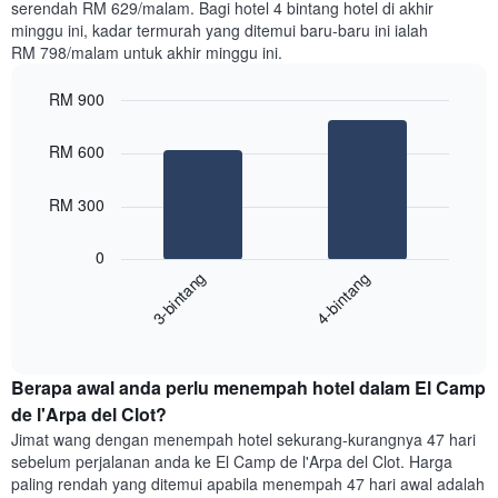
serendah RM 629/malam. Bagi hotel 4 bintang hotel di akhir
lalu
minggu ini, kadar termurah yang ditemui baru-baru ini ialah
yang
RM 798/malam untuk akhir minggu ini.
diagregatkan
mengikut
RM 900
penarafan
bintang
Bar
Chart
Carta
graphic.
chart
RM 600
with
mempunyai
2
1
bars.
RM 300
paksi
X
Carta
yang
0
berikut
menunjukkan
3-bintang
4-bintang
memaparkan
kategori
purata
hotel
End
harga
mengikut
of
bilik
interactive
bintang.
hujung
chart
Carta
Berapa awal anda perlu menempah hotel dalam El Camp
minggu
mempunyai
ini
de l'Arpa del Clot?
1
yang
paksi
Jimat wang dengan menempah hotel sekurang-kurangnya 47 hari
ditemui
Y
sebelum perjalanan anda ke El Camp de l'Arpa del Clot. Harga
dalam
yang
paling rendah yang ditemui apabila menempah 47 hari awal adalah
3