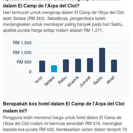
bilik
dalam El Camp de l'Arpa del Clot?
setiap
Hari termurah untuk menginap dalam El Camp de l'Arpa del Clot
bulan
ialah Selasa (RM 363). Sebaliknya, pengembara boleh
Carta
menjangkakan untuk membayar paling banyak pada hari Sabtu,
mempunyai
apabila purata harga setiap malam adalah RM 1,271.
1
paksi
RM 1,500
X
yang
Bar
Chart
RM 1,000
memaparkan
graphic.
chart
with
bulan.
RM 500
7
Carta
bars.
mempunyai
0
1
Sabtu
Khamis
Selasa
Ahad
Jumaat
Rabu
Isnin
Carta
paksi
berikut
End
Y
of
memaparkan
yang
interactive
harga
chart
memaparkan
purata
Berapakah kos hotel dalam El Camp de l'Arpa del Clot
harga
bilik
malam ini?
purata
setiap
bilik
Pengguna telah menemui harga untuk hotel dalam El Camp de
hari
l'Arpa del Clot malam ini bermula serendah RM 574, meningkat
dalam
kepada kos purata RM 632, berdasarkan carian dalam tempoh 72
seminggu