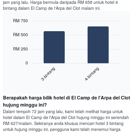
jam yang lalu. Harga bermula daripada RM 658 untuk hotel 4
Carta
bintang dalam El Camp de l'Arpa del Clot malam ini.
mempunyai
1
paksi
RM 750
X
Bar
Chart
yang
graphic.
chart
RM 500
with
memaparkan
2
hari
bars.
dalam
RM 250
seminggu.
Carta
Carta
0
berikut
mempunyai
3-bintang
4-bintang
memaparkan
1
harga
paksi
End
purata
Y
of
satu
yang
interactive
bilik
chart
memaparkan
Berapakah harga bilik hotel di El Camp de l'Arpa del Clot
malam
purata
ini
hujung minggu ini?
harga
yang
bilik
Dalam tempoh 72 jam yang lalu, kami telah melihat harga untuk
ditemui
hotel dalam El Camp de l'Arpa del Clot hujung minggu ini serendah
dalam
RM 627/malam. Sekiranya anda khusus mencari hotel 3 bintang
3
untuk hujung minggu ini, pengguna kami telah menemui harga
hari