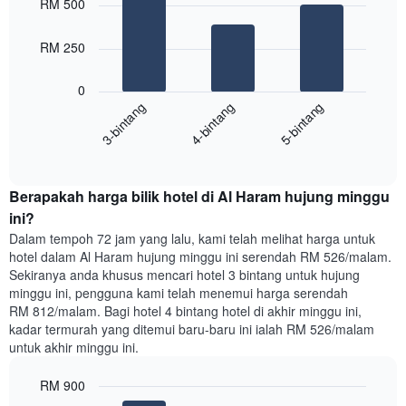
RM 500
with
yang
3
memaparkan
bars.
RM 250
hari
dalam
Carta
seminggu.
0
berikut
Carta
4-bintang
5-bintang
3-bintang
memaparkan
mempunyai
harga
1
End
purata
paksi
of
satu
interactive
Y
bilik
chart
yang
Berapakah harga bilik hotel di Al Haram hujung minggu
malam
memaparkan
ini
ini?
purata
yang
Dalam tempoh 72 jam yang lalu, kami telah melihat harga untuk
harga
ditemui
hotel dalam Al Haram hujung minggu ini serendah RM 526/malam.
bilik
dalam
Sekiranya anda khusus mencari hotel 3 bintang untuk hujung
3
minggu ini, pengguna kami telah menemui harga serendah
hari
RM 812/malam. Bagi hotel 4 bintang hotel di akhir minggu ini,
lalu
kadar termurah yang ditemui baru-baru ini ialah RM 526/malam
yang
untuk akhir minggu ini.
diagregatkan
mengikut
RM 900
penarafan
bintang
Bar