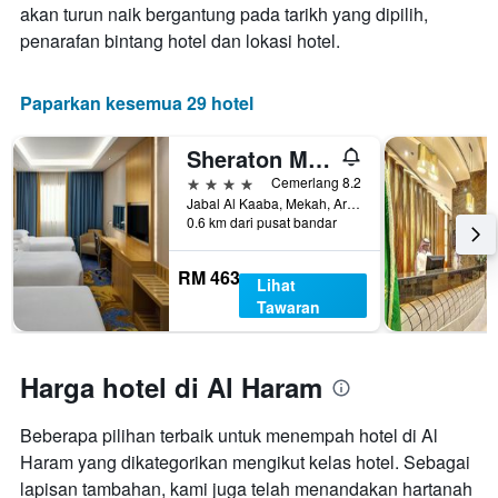
minggu
akan turun naik bergantung pada tarikh yang dipilih,
penginapan
ini
Carta
penarafan bintang hotel dan lokasi hotel.
yang
mempunyai
ditemui
1
dalam
paksi
Paparkan kesemua 29 hotel
3
Y
hari
yang
Sheraton Makkah Jabal Al Kaaba Hotel
lalu
memaparkan
harga
4 bintang
Cemerlang 8.2
purata
Jabal Al Kaaba, Mekah, Arab Saudi
0.6 km dari pusat bandar
bilik
RM 463
Lihat
Tawaran
Harga hotel di Al Haram
Beberapa pilihan terbaik untuk menempah hotel di Al
Haram yang dikategorikan mengikut kelas hotel. Sebagai
lapisan tambahan, kami juga telah menandakan hartanah