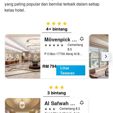
yang paling popular dan bernilai terbaik dalam setiap
kelas hotel.
4 bintang
4+ bintang
Mövenpick Hotel & Residences Hajar Tower Makkah
5 bintang
Cemerlang
8.5
P O Box 17700 Abraj Al Bait, Mekah, Arab Saudi
RM 794
Lihat
Tawaran
3 bintang
3 bintang
Al Safwah Hotel Tower 3
3 bintang
Cemerlang 8.3