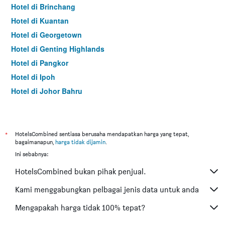
Hotel di Brinchang
Hotel di Kuantan
Hotel di Georgetown
Hotel di Genting Highlands
Hotel di Pangkor
Hotel di Ipoh
Hotel di Johor Bahru
Hotel di Hat Yai
Hotel di Kota Kinabalu
Hotel di Kuching
*
HotelsCombined sentiasa berusaha mendapatkan harga yang tepat,
bagaimanapun,
harga tidak dijamin
.
Hotel di Tokyo
Ini sebabnya:
Hotel di Batu Feringgi
HotelsCombined bukan pihak penjual.
Hotel di Bangkok
Hotel di Putrajaya
Kami menggabungkan pelbagai jenis data untuk anda
Hotel di Shah Alam
Mengapakah harga tidak 100% tepat?
Hotel di Kota Bharu