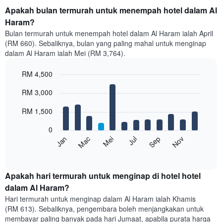
Apakah bulan termurah untuk menempah hotel dalam Al
Haram?
Bulan termurah untuk menempah hotel dalam Al Haram ialah April
(RM 660). Sebaliknya, bulan yang paling mahal untuk menginap
dalam Al Haram ialah Mei (RM 3,764).
RM 4,500
Bar
Chart
RM 3,000
graphic.
chart
with
12
RM 1,500
bars.
0
Carta
Mei
Nov
Mac
Sep
Jan
Jul
berikut
End
of
memaparkan
interactive
harga
chart
purata
Apakah hari termurah untuk menginap di hotel hotel
bilik
dalam Al Haram?
setiap
Hari termurah untuk menginap dalam Al Haram ialah Khamis
bulan
(RM 613). Sebaliknya, pengembara boleh menjangkakan untuk
Carta
membayar paling banyak pada hari Jumaat, apabila purata harga
mempunyai