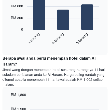
Chart
Carta
graphic.
chart
RM 600
with
mempunyai
3
1
bars.
RM 300
paksi
X
Carta
yang
0
berikut
menunjukkan
4-bintang
5-bintang
3-bintang
memaparkan
kategori
purata
hotel
End
harga
mengikut
of
bilik
interactive
bintang.
hujung
chart
Carta
Berapa awal anda perlu menempah hotel dalam Al
minggu
mempunyai
ini
Haram?
1
yang
paksi
Jimat wang dengan menempah hotel sekurang-kurangnya 11 hari
ditemui
Y
sebelum perjalanan anda ke Al Haram. Harga paling rendah yang
dalam
yang
ditemui apabila menempah 11 hari awal adalah RM 1,002 setiap
3
memaparkan
malam.
hari
harga
lalu
purata
RM 1,800
yang
bilik
diagregatkan
Line
Chart
malam
graphic.
chart
mengikut
ini
with
RM 1,500
penarafan