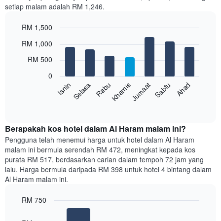
setiap malam adalah RM 1,246.
1
paksi
RM 1,500
X
yang
Bar
Chart
RM 1,000
memaparkan
graphic.
chart
with
bulan.
RM 500
7
Carta
bars.
mempunyai
0
1
Sabtu
Khamis
Selasa
Ahad
Jumaat
Rabu
Isnin
Carta
paksi
berikut
End
Y
of
memaparkan
yang
interactive
harga
chart
memaparkan
purata
Berapakah kos hotel dalam Al Haram malam ini?
harga
bilik
Pengguna telah menemui harga untuk hotel dalam Al Haram
purata
setiap
bilik
malam ini bermula serendah RM 472, meningkat kepada kos
hari
purata RM 517, berdasarkan carian dalam tempoh 72 jam yang
dalam
lalu. Harga bermula daripada RM 398 untuk hotel 4 bintang dalam
seminggu
Al Haram malam ini.
Carta
mempunyai
RM 750
1
paksi
Bar
Chart
graphic.
chart
X