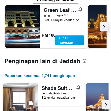
Green Leaf Hotel
2 bintang
Bagus 6.7
2593 Quraysh, Jeddah, Arab Saudi
RM 180
Lihat
Tawaran
Penginapan lain di Jeddah
Paparkan kesemua 1,741 penginapan
Shada Suites - Zahra
Jeddah, Arab Saudi
8.2 km dari pusat bandar