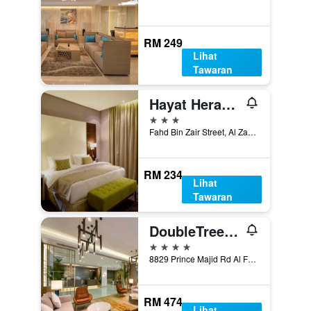
RM 249
Lihat
Tawaran
Hayat Heraa Hotel
3 bintang
Fahd Bin Zair Street, Al Zahra District 4, Jeddah, Arab Saudi
RM 234
Lihat
Tawaran
DoubleTree by Hilton Jeddah Al Andalus Mall
4 bintang
8829 Prince Majid Rd Al Faiha District, Jeddah, Arab Saudi
RM 474
Lihat