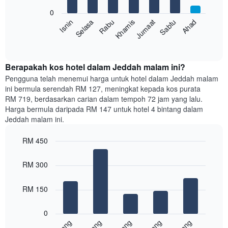
Carta
bars.
mempunyai
0
1
Sabtu
Khamis
Selasa
Ahad
Jumaat
Rabu
Isnin
Carta
paksi
berikut
End
Y
of
memaparkan
yang
interactive
harga
chart
memaparkan
purata
Berapakah kos hotel dalam Jeddah malam ini?
harga
bilik
Pengguna telah menemui harga untuk hotel dalam Jeddah malam
purata
setiap
bilik
ini bermula serendah RM 127, meningkat kepada kos purata
hari
RM 719, berdasarkan carian dalam tempoh 72 jam yang lalu.
dalam
Harga bermula daripada RM 147 untuk hotel 4 bintang dalam
seminggu
Jeddah malam ini.
Carta
mempunyai
RM 450
1
paksi
Bar
Chart
graphic.
chart
X
RM 300
with
yang
5
memaparkan
bars.
RM 150
hari
dalam
Carta
seminggu.
0
berikut
Carta
memaparkan