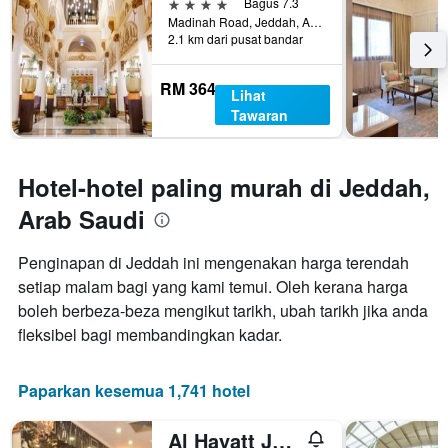
4 bintang
Bagus 7.3
lalu
memaparkan
Madinah Road, Jeddah, Arab Saudi
harga
2.1 km dari pusat bandar
purata
bilik
RM 364
Lihat
Tawaran
Hotel-hotel paling murah di Jeddah,
Arab Saudi
Penginapan di Jeddah ini mengenakan harga terendah
setiap malam bagi yang kami temui. Oleh kerana harga
boleh berbeza-beza mengikut tarikh, ubah tarikh jika anda
fleksibel bagi membandingkan kadar.
Paparkan kesemua 1,741 hotel
Al Hayatt Jeddah Hotel