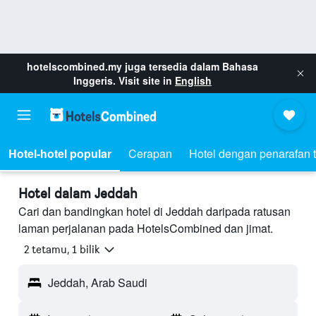
hotelscombined.my
juga tersedia dalam Bahasa
Inggeris. Visit site in
English
Hotel-hotel popular
Cerapan
Hotel dengan penarafan t
Hotel dalam Jeddah
Cari dan bandingkan hotel di Jeddah daripada ratusan
laman perjalanan pada HotelsCombined dan jimat.
2 tetamu, 1 bilik
Jeddah, Arab Saudi