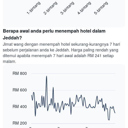
menunjukkan
1-bintang
2-bintang
3-bintang
4-bintang
5-bintang
memaparkan
kategori
purata
hotel
End
harga
mengikut
of
bilik
interactive
bintang.
hujung
chart
Carta
Berapa awal anda perlu menempah hotel dalam
minggu
mempunyai
ini
Jeddah?
1
yang
paksi
Jimat wang dengan menempah hotel sekurang-kurangnya 7 hari
ditemui
Y
sebelum perjalanan anda ke Jeddah. Harga paling rendah yang
dalam
yang
ditemui apabila menempah 7 hari awal adalah RM 241 setiap
3
memaparkan
malam.
hari
harga
lalu
purata
RM 800
yang
bilik
diagregatkan
Line
Chart
malam
graphic.
chart
mengikut
ini
with
RM 600
penarafan
yang
90
bintang
ditemui
data
Carta
points.
dalam
RM 400
mempunyai
3
1
Carta
hari
paksi
berikut
lalu
RM 200
X
menunjukkan