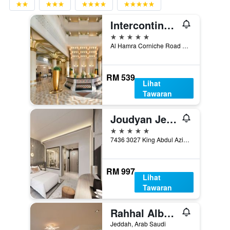
Intercontinental Hotels Jeddah By IHG
5 bintang
Al Hamra Corniche Road Jeddah 21531 Sea Front, Jeddah, Arab Saudi
RM 539
Lihat
Tawaran
Joudyan Jeddah Red Sea Mall
5 bintang
7436 3027 King Abdul Aziz Road, Jeddah, Arab Saudi
RM 997
Lihat
Tawaran
Rahhal Albahr Serviced Apartments
Jeddah, Arab Saudi