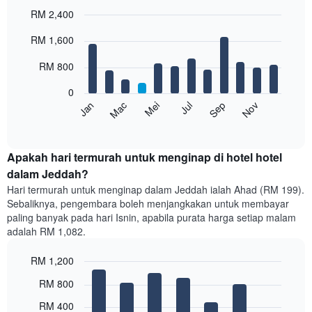
RM 2,400
Bar
Chart
RM 1,600
graphic.
chart
with
12
RM 800
bars.
0
Carta
Mei
Nov
Mac
Sep
Jul
Jan
berikut
End
of
memaparkan
interactive
harga
chart
purata
Apakah hari termurah untuk menginap di hotel hotel
bilik
dalam Jeddah?
setiap
Hari termurah untuk menginap dalam Jeddah ialah Ahad (RM 199).
bulan
Sebaliknya, pengembara boleh menjangkakan untuk membayar
Carta
paling banyak pada hari Isnin, apabila purata harga setiap malam
mempunyai
adalah RM 1,082.
1
paksi
RM 1,200
X
yang
Bar
Chart
RM 800
memaparkan
graphic.
chart
with
bulan.
RM 400
7