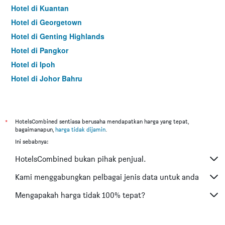
Hotel di Kuantan
Hotel di Georgetown
Hotel di Genting Highlands
Hotel di Pangkor
Hotel di Ipoh
Hotel di Johor Bahru
Hotel di Hat Yai
Hotel di Kota Kinabalu
Hotel di Kuching
*
HotelsCombined sentiasa berusaha mendapatkan harga yang tepat,
bagaimanapun,
harga tidak dijamin
.
Hotel di Tokyo
Ini sebabnya:
Hotel di Batu Feringgi
HotelsCombined bukan pihak penjual.
Hotel di Bangkok
Hotel di Putrajaya
Kami menggabungkan pelbagai jenis data untuk anda
Hotel di Shah Alam
Mengapakah harga tidak 100% tepat?
Hotel di Kota Bharu
Hotel di Mersing