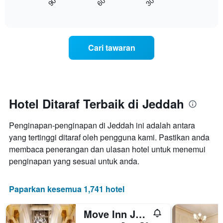
90
60
30
yang
bagaimana
End
memaparkan
of
harga
interactive
kategori
bilik
chart
hotel
berubah
mengikut
menjelang
Cari tawaran
bintang.
tarikh
Carta
menginap
mempunyai
Carta
1
mempunyai
paksi
1
Y
paksi
Hotel Ditaraf Terbaik di Jeddah
yang
X
memaparkan
yang
harga
Penginapan-penginapan di Jeddah ini adalah antara
memaparkan
purata
bilangan
yang tertinggi ditaraf oleh pengguna kami. Pastikan anda
bilik
hari
membaca penerangan dan ulasan hotel untuk menemui
hujung
sebelum
penginapan yang sesuai untuk anda.
minggu
penginapan
ini
Carta
yang
mempunyai
Paparkan kesemua 1,741 hotel
ditemui
1
dalam
paksi
3
Move Inn Jeddah Hotel
Y
hari
yang