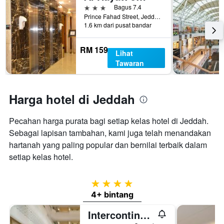
3 bintang
Bagus 7.4
Prince Fahad Street, Jeddah, Arab Saudi
1.6 km dari pusat bandar
RM 159
Lihat
Tawaran
Harga hotel di Jeddah
Pecahan harga purata bagi setiap kelas hotel di Jeddah.
Sebagai lapisan tambahan, kami juga telah menandakan
hartanah yang paling popular dan bernilai terbaik dalam
setiap kelas hotel.
4 bintang
4+ bintang
Intercontinental Hotels Jeddah By IHG