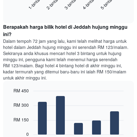
1-bintang
2-bintang
3-bintang
4-bintang
5-bintang
mempunyai
harga
1
End
purata
paksi
of
satu
interactive
Y
bilik
chart
yang
Berapakah harga bilik hotel di Jeddah hujung minggu
malam
memaparkan
ini
ini?
purata
yang
Dalam tempoh 72 jam yang lalu, kami telah melihat harga untuk
harga
ditemui
hotel dalam Jeddah hujung minggu ini serendah RM 123/malam.
bilik
dalam
Sekiranya anda khusus mencari hotel 3 bintang untuk hujung
3
minggu ini, pengguna kami telah menemui harga serendah
hari
RM 123/malam. Bagi hotel 4 bintang hotel di akhir minggu ini,
lalu
kadar termurah yang ditemui baru-baru ini ialah RM 150/malam
yang
untuk akhir minggu ini.
diagregatkan
mengikut
RM 450
penarafan
bintang
Bar
Chart
Carta
graphic.
chart
RM 300
with
mempunyai
5
1
bars.
RM 150
paksi
X
Carta
yang
0
berikut