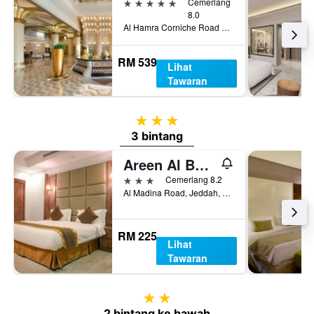
5 bintang
Cemerlang
8.0
Al Hamra Corniche Road Jeddah 21531 Sea Front, Jeddah, Arab Saudi
RM 539
Lihat
Tawaran
3 bintang
3 bintang
Areen Al Basateen Hotel
3 bintang
Cemerlang 8.2
Al Madina Road, Jeddah, Arab Saudi
RM 225
Lihat
Tawaran
2 bintang
2 bintang ke bawah