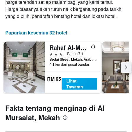
harga terendah setiap malam bagi yang kami temui.
sebelum
Harga biasanya akan turun naik bergantung pada tarikh
penginapan
Carta
yang dipilih, penarafan bintang hotel dan lokasi hotel.
mempunyai
1
paksi
Paparkan kesemua 32 hotel
Y
yang
Rahaf Al-Mashaer Hotel
memaparkan
harga
3 bintang
Bagus 7.1
purata
Sedqi Street, Mekah, Arab Saudi
4.1 km dari pusat bandar
bilik
RM 65
Lihat
Tawaran
Fakta tentang menginap di Al
Mursalat, Mekah