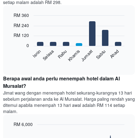
setiap malam adalah RM 298.
1
paksi
RM 360
X
yang
Bar
Chart
RM 240
memaparkan
graphic.
chart
with
bulan.
RM 120
7
Carta
bars.
mempunyai
0
1
Rabu
Khamis
Jumaat
Sabtu
Ahad
Isnin
Selasa
Carta
paksi
berikut
End
Y
of
memaparkan
yang
interactive
harga
chart
memaparkan
purata
Berapa awal anda perlu menempah hotel dalam Al
harga
bilik
Mursalat?
purata
setiap
bilik
Jimat wang dengan menempah hotel sekurang-kurangnya 13 hari
hari
sebelum perjalanan anda ke Al Mursalat. Harga paling rendah yang
dalam
ditemui apabila menempah 13 hari awal adalah RM 114 setiap
seminggu
malam.
Carta
mempunyai
RM 6,000
1
paksi
Line
Chart
X
graphic.
chart