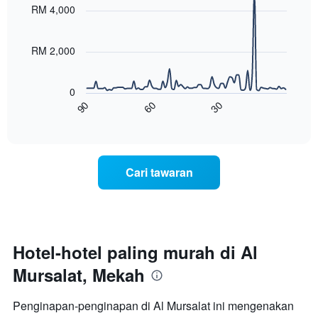
with
yang
RM 4,000
90
memaparkan
data
hari
points.
dalam
RM 2,000
seminggu.
Carta
Carta
berikut
mempunyai
0
menunjukkan
1
60
30
90
bagaimana
End
paksi
of
harga
interactive
Y
bilik
chart
yang
berubah
memaparkan
menjelang
purata
Cari tawaran
tarikh
harga
menginap
bilik
Carta
mempunyai
1
paksi
Hotel-hotel paling murah di Al
X
Mursalat, Mekah
yang
memaparkan
bilangan
Penginapan-penginapan di Al Mursalat ini mengenakan
hari