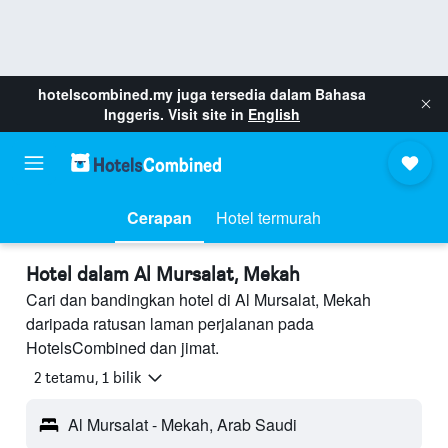
hotelscombined.my
juga tersedia dalam Bahasa
Inggeris. Visit site in
English
Cerapan
Hotel termurah
Hotel dalam Al Mursalat, Mekah
Cari dan bandingkan hotel di Al Mursalat, Mekah
daripada ratusan laman perjalanan pada
HotelsCombined dan jimat.
2 tetamu, 1 bilik
Al Mursalat - Mekah, Arab Saudi