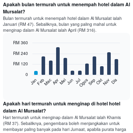
Apakah bulan termurah untuk menempah hotel dalam Al
Mursalat?
Bulan termurah untuk menempah hotel dalam Al Mursalat ialah
Januari (RM 47). Sebaliknya, bulan yang paling mahal untuk
menginap dalam Al Mursalat ialah April (RM 316).
RM 360
Bar
Chart
RM 240
graphic.
chart
with
RM 120
12
bars.
0
Feb
Mei
Ogos
Nov
Mac
Jun
Sep
Dis
Jan
Apr
Jul
Okt
Carta
berikut
End
of
memaparkan
interactive
harga
chart
purata
Apakah hari termurah untuk menginap di hotel hotel
bilik
dalam Al Mursalat?
setiap
Hari termurah untuk menginap dalam Al Mursalat ialah Khamis
bulan
(RM 37). Sebaliknya, pengembara boleh menjangkakan untuk
Carta
membayar paling banyak pada hari Jumaat, apabila purata harga
mempunyai