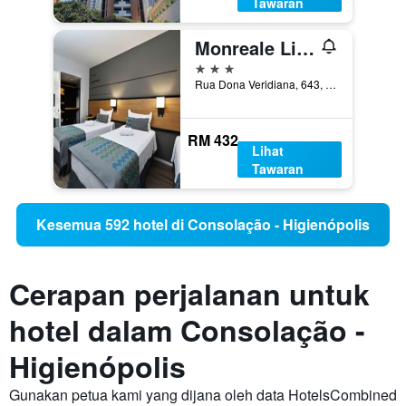
Tawaran
Monreale Lifestyle Higienópolis São Paulo
3 bintang
Rua Dona Veridiana, 643, Sao Paulo, Brazil
RM 432
Lihat
Tawaran
Kesemua 592 hotel di Consolação - Higienópolis
Cerapan perjalanan untuk
hotel dalam Consolação -
Higienópolis
Gunakan petua kami yang dijana oleh data HotelsCombined