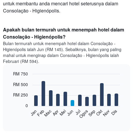
untuk membantu anda mencari hotel seterusnya dalam
Consolação - Higienópolis.
Apakah bulan termurah untuk menempah hotel dalam
Consolação - Higienópolis?
Bulan termurah untuk menempah hotel dalam Consolação -
Higienópolis ialah Jun (RM 145). Sebaliknya, bulan yang paling
mahal untuk menginap dalam Consolação - Higienópolis ialah
Februari (RM 594).
RM 750
Bar
Chart
RM 500
graphic.
chart
with
RM 250
12
bars.
0
Feb
Mei
Ogos
Nov
Mac
Jun
Sep
Dis
Apr
Jul
Okt
Jan
Carta
berikut
End
of
memaparkan
interactive
harga
chart