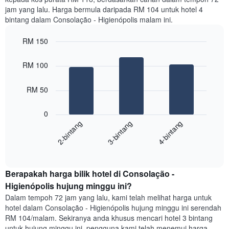
seminggu
jam yang lalu. Harga bermula daripada RM 104 untuk hotel 4
Carta
bintang dalam Consolação - Higienópolis malam ini.
mempunyai
1
paksi
RM 150
X
Bar
Chart
yang
graphic.
chart
RM 100
with
memaparkan
3
hari
bars.
dalam
RM 50
seminggu.
Carta
Carta
0
berikut
mempunyai
3-bintang
4-bintang
2-bintang
memaparkan
1
harga
paksi
End
purata
Y
of
satu
yang
interactive
bilik
chart
memaparkan
Berapakah harga bilik hotel di Consolação -
malam
purata
ini
Higienópolis hujung minggu ini?
harga
yang
bilik
Dalam tempoh 72 jam yang lalu, kami telah melihat harga untuk
ditemui
hotel dalam Consolação - Higienópolis hujung minggu ini serendah
dalam
RM 104/malam. Sekiranya anda khusus mencari hotel 3 bintang
3
untuk hujung minggu ini, pengguna kami telah menemui harga