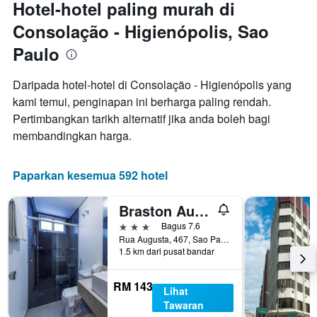
paksi
Hotel-hotel paling murah di
yang
X
memaparkan
Consolação - Higienópolis, Sao
yang
harga
memaparkan
Paulo
purata
bilangan
bilik
hari
hujung
sebelum
Daripada hotel-hotel di Consolação - Higienópolis yang
minggu
penginapan
kami temui, penginapan ini berharga paling rendah.
ini
Carta
Pertimbangkan tarikh alternatif jika anda boleh bagi
yang
mempunyai
ditemui
membandingkan harga.
1
dalam
paksi
3
Y
hari
Paparkan kesemua 592 hotel
yang
lalu
memaparkan
harga
Braston Augusta
purata
3 bintang
Bagus 7.6
bilik
Rua Augusta, 467, Sao Paulo, Brazil
1.5 km dari pusat bandar
RM 143
Lihat
Tawaran