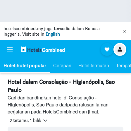
hotelscombined.my
juga tersedia dalam Bahasa
Inggeris. Visit site in
English
Hotel-hotel popular
Cerapan
Hotel termurah
Tempat
Hotel dalam Consolação - Higienópolis, Sao
Paulo
Cari dan bandingkan hotel di Consolação -
Higienópolis, Sao Paulo daripada ratusan laman
perjalanan pada HotelsCombined dan jimat.
2 tetamu, 1 bilik