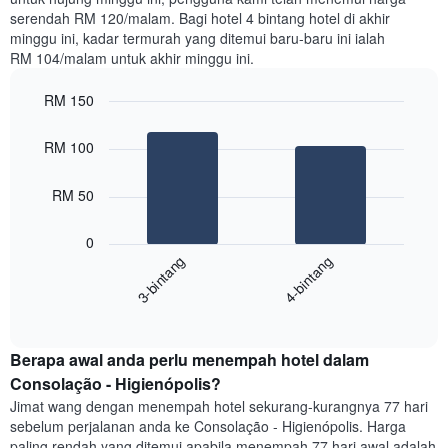
hari
serendah RM 120/malam. Bagi hotel 4 bintang hotel di akhir
lalu
minggu ini, kadar termurah yang ditemui baru-baru ini ialah
yang
RM 104/malam untuk akhir minggu ini.
diagregatkan
mengikut
RM 150
penarafan
bintang
Bar
Chart
Carta
graphic.
chart
RM 100
with
mempunyai
2
1
bars.
RM 50
paksi
X
Carta
yang
0
berikut
menunjukkan
3-bintang
4-bintang
memaparkan
kategori
purata
hotel
End
harga
mengikut
of
bilik
interactive
bintang.
hujung
chart
Carta
Berapa awal anda perlu menempah hotel dalam
minggu
mempunyai
ini
Consolação - Higienópolis?
1
yang
paksi
Jimat wang dengan menempah hotel sekurang-kurangnya 77 hari
ditemui
Y
sebelum perjalanan anda ke Consolação - Higienópolis. Harga
dalam
yang
paling rendah yang ditemui apabila menempah 77 hari awal adalah