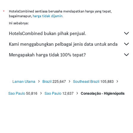
Hotel di Kota Kinabalu
Hotel di Kuching
*
HotelsCombined sentiasa berusaha mendapatkan harga yang tepat,
bagaimanapun,
harga tidak dijamin
.
Hotel di Tokyo
Ini sebabnya:
Hotel di Batu Feringgi
HotelsCombined bukan pihak penjual.
Hotel di Bangkok
Hotel di Putrajaya
Kami menggabungkan pelbagai jenis data untuk anda
Hotel di Shah Alam
Mengapakah harga tidak 100% tepat?
Hotel di Kota Bharu
Hotel di Mersing
Hotel di Taiping
Laman Utama
Brazil
225,647
Southeast Brazil
105,883
Hotel di Lumut
Sao Paulo
50,816
Sao Paulo
12,637
Consolação - Higienópolis
Hotel di Cherating
Hotel di Alor Setar
Hotel di Bandar Phuket
Hotel di Pulau Redang
Hotel di Ōsaka