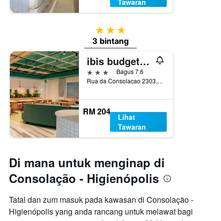
Tawaran
3 bintang
3 bintang
ibis budget São Paulo Paulista
3 bintang
Bagus 7.6
Rua da Consolacao 2303, Sao Paulo, Brazil
RM 204
Lihat
Tawaran
Di mana untuk menginap di
Consolação - Higienópolis
Tatal dan zum masuk pada kawasan di Consolação -
Higienópolis yang anda rancang untuk melawat bagi