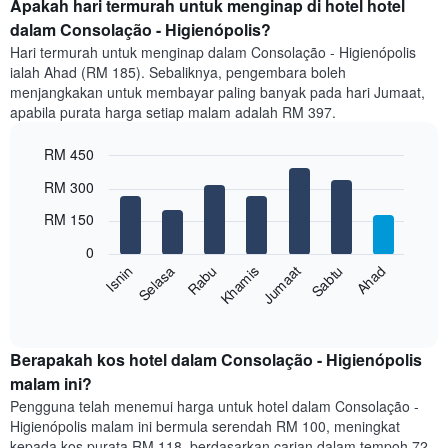
purata
Apakah hari termurah untuk menginap di hotel hotel
bilik
dalam Consolação - Higienópolis?
setiap
Hari termurah untuk menginap dalam Consolação - Higienópolis
bulan
ialah Ahad (RM 185). Sebaliknya, pengembara boleh
Carta
menjangkakan untuk membayar paling banyak pada hari Jumaat,
mempunyai
apabila purata harga setiap malam adalah RM 397.
1
paksi
RM 450
X
yang
Bar
Chart
RM 300
memaparkan
graphic.
chart
with
bulan.
RM 150
7
Carta
bars.
mempunyai
0
1
Rabu
Khamis
Jumaat
Sabtu
Ahad
Isnin
Selasa
Carta
paksi
berikut
End
Y
of
memaparkan
yang
interactive
harga
chart
memaparkan
purata
Berapakah kos hotel dalam Consolação - Higienópolis
harga
bilik
malam ini?
purata
setiap
bilik
Pengguna telah menemui harga untuk hotel dalam Consolação -
hari
Higienópolis malam ini bermula serendah RM 100, meningkat
dalam
kepada kos purata RM 118, berdasarkan carian dalam tempoh 72