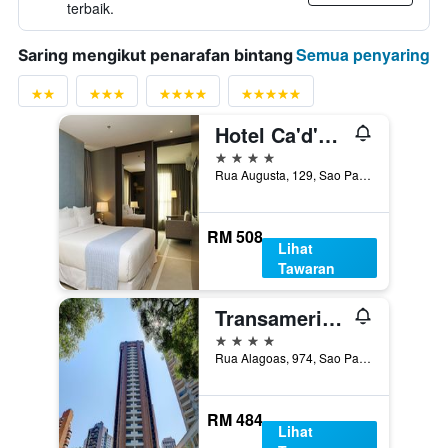
terbaik.
Semua penyaring
Saring mengikut penarafan bintang
Hotel Ca'd'Oro
4 bintang
Rua Augusta, 129, Sao Paulo, Brazil
RM 508
Lihat
Tawaran
Transamerica Classic Higienopolis
4 bintang
Rua Alagoas, 974, Sao Paulo, Brazil
RM 484
Lihat