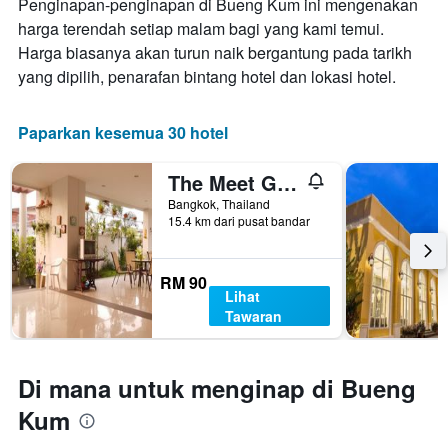
Penginapan-penginapan di Bueng Kum ini mengenakan
yang
bintang
ditemui
harga terendah setiap malam bagi yang kami temui.
Carta
dalam
Harga biasanya akan turun naik bergantung pada tarikh
mempunyai
3
1
yang dipilih, penarafan bintang hotel dan lokasi hotel.
hari
paksi
lalu
X
yang
Paparkan kesemua 30 hotel
memaparkan
kategori
The Meet Green Apartment
hotel
Bangkok, Thailand
mengikut
15.4 km dari pusat bandar
bintang.
Carta
mempunyai
RM 90
1
Lihat
paksi
Tawaran
Y
yang
memaparkan
harga
Di mana untuk menginap di Bueng
purata
Kum
bilik
hujung