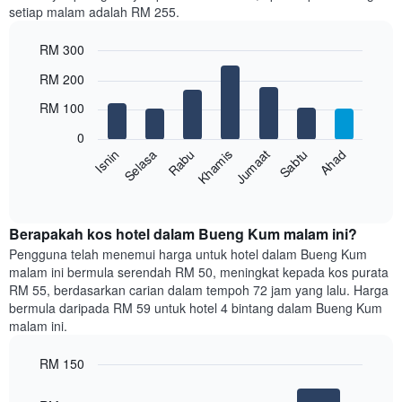
setiap malam adalah RM 255.
1
paksi
RM 300
X
yang
Bar
Chart
RM 200
memaparkan
graphic.
chart
with
bulan.
RM 100
7
Carta
bars.
mempunyai
0
1
Rabu
Khamis
Jumaat
Sabtu
Ahad
Isnin
Selasa
Carta
paksi
berikut
End
Y
of
memaparkan
yang
interactive
harga
chart
memaparkan
purata
Berapakah kos hotel dalam Bueng Kum malam ini?
harga
bilik
Pengguna telah menemui harga untuk hotel dalam Bueng Kum
purata
setiap
bilik
malam ini bermula serendah RM 50, meningkat kepada kos purata
hari
RM 55, berdasarkan carian dalam tempoh 72 jam yang lalu. Harga
dalam
bermula daripada RM 59 untuk hotel 4 bintang dalam Bueng Kum
seminggu
malam ini.
Carta
mempunyai
RM 150
1
paksi
Bar
Chart
graphic.
chart
X