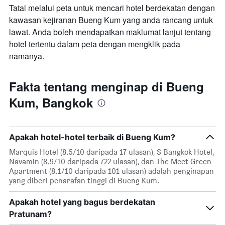
minggu
Tatal melalui peta untuk mencari hotel berdekatan dengan
ini
kawasan kejiranan Bueng Kum yang anda rancang untuk
yang
lawat. Anda boleh mendapatkan maklumat lanjut tentang
ditemui
dalam
hotel tertentu dalam peta dengan mengklik pada
3
namanya.
hari
lalu
Fakta tentang menginap di Bueng
Kum, Bangkok
Apakah hotel-hotel terbaik di Bueng Kum?
Marquis Hotel (8.5/10 daripada 17 ulasan), S Bangkok Hotel,
Navamin (8.9/10 daripada 722 ulasan), dan The Meet Green
Apartment (8.1/10 daripada 101 ulasan) adalah penginapan
yang diberi penarafan tinggi di Bueng Kum.
Apakah hotel yang bagus berdekatan
Pratunam?