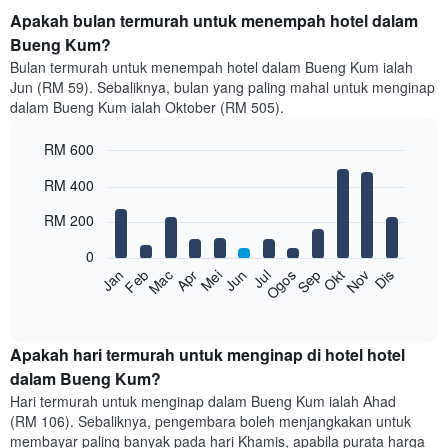
Apakah bulan termurah untuk menempah hotel dalam
Bueng Kum?
Bulan termurah untuk menempah hotel dalam Bueng Kum ialah
Jun (RM 59). Sebaliknya, bulan yang paling mahal untuk menginap
dalam Bueng Kum ialah Oktober (RM 505).
RM 600
Bar
Chart
RM 400
graphic.
chart
with
RM 200
12
bars.
0
Feb
Mei
Ogos
Nov
Mac
Jun
Sep
Dis
Jan
Apr
Jul
Okt
Carta
berikut
End
of
memaparkan
interactive
harga
chart
purata
Apakah hari termurah untuk menginap di hotel hotel
bilik
dalam Bueng Kum?
setiap
Hari termurah untuk menginap dalam Bueng Kum ialah Ahad
bulan
(RM 106). Sebaliknya, pengembara boleh menjangkakan untuk
Carta
membayar paling banyak pada hari Khamis, apabila purata harga
mempunyai