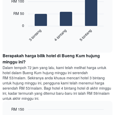
RM 100
with
yang
3
memaparkan
bars.
RM 50
hari
dalam
Carta
seminggu.
0
berikut
Carta
4-bintang
5-bintang
3-bintang
memaparkan
mempunyai
harga
1
End
purata
paksi
of
satu
interactive
Y
bilik
chart
yang
Berapakah harga bilik hotel di Bueng Kum hujung
malam
memaparkan
ini
minggu ini?
purata
yang
Dalam tempoh 72 jam yang lalu, kami telah melihat harga untuk
harga
ditemui
hotel dalam Bueng Kum hujung minggu ini serendah
bilik
dalam
RM 53/malam. Sekiranya anda khusus mencari hotel 3 bintang
3
untuk hujung minggu ini, pengguna kami telah menemui harga
hari
serendah RM 53/malam. Bagi hotel 4 bintang hotel di akhir minggu
lalu
ini, kadar termurah yang ditemui baru-baru ini ialah RM 59/malam
yang
untuk akhir minggu ini.
diagregatkan
mengikut
RM 150
penarafan
bintang
Bar