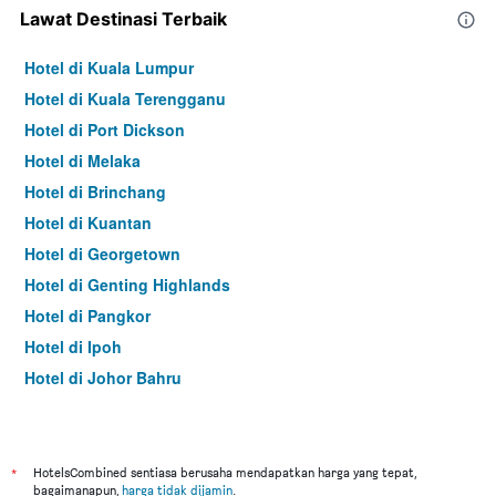
Lawat Destinasi Terbaik
Hotel di Kuala Lumpur
Hotel di Kuala Terengganu
Hotel di Port Dickson
Hotel di Melaka
Hotel di Brinchang
Hotel di Kuantan
Hotel di Georgetown
Hotel di Genting Highlands
Hotel di Pangkor
Hotel di Ipoh
Hotel di Johor Bahru
Hotel di Kota Kinabalu
Hotel di Kuching
Hotel di Tokyo
*
HotelsCombined sentiasa berusaha mendapatkan harga yang tepat,
bagaimanapun,
harga tidak dijamin
.