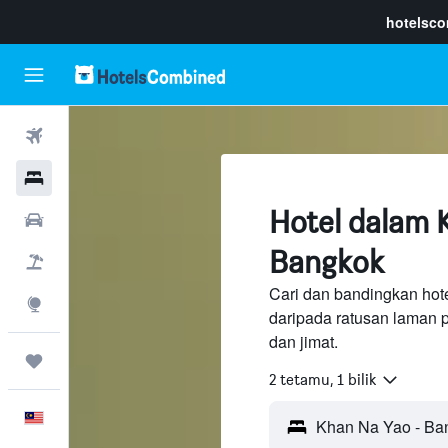
hotelsc
Penerbangan
Hotel
Hotel dalam 
Sewaan Kereta
Bangkok
Pakej
Cari dan bandingkan hot
Eksplorasi
daripada ratusan laman 
dan jimat.
Perjalanan
2 tetamu, 1 bilik
Melayu