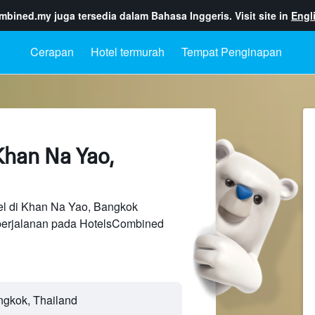
ombined.my
juga tersedia dalam Bahasa Inggeris. Visit site in
Engl
Cerapan
Hotel termurah
Tempat Penginapan
Khan Na Yao,
el di Khan Na Yao, Bangkok
perjalanan pada HotelsCombined