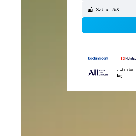
Sabtu 15/8
...dan ba
lagi