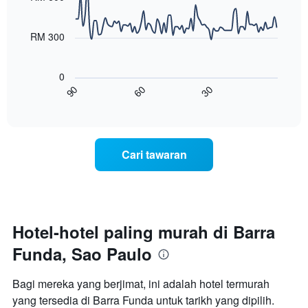
yang
90
bintang
ditemui
data
Carta
points.
dalam
RM 300
mempunyai
3
1
Carta
hari
paksi
berikut
lalu
0
X
menunjukkan
90
60
30
yang
bagaimana
End
memaparkan
of
harga
interactive
kategori
bilik
chart
hotel
berubah
mengikut
menjelang
Cari tawaran
bintang.
tarikh
Carta
menginap
mempunyai
Carta
1
mempunyai
paksi
1
Y
paksi
Hotel-hotel paling murah di Barra
yang
X
memaparkan
Funda, Sao Paulo
yang
harga
memaparkan
purata
bilangan
Bagi mereka yang berjimat, ini adalah hotel termurah
bilik
hari
hujung
yang tersedia di Barra Funda untuk tarikh yang dipilih.
sebelum