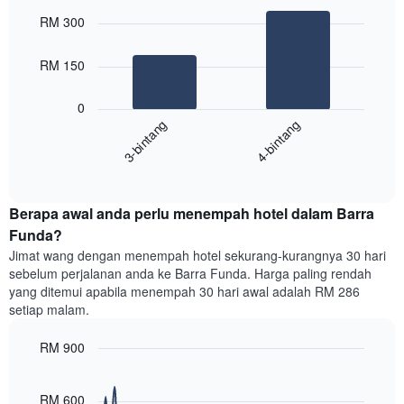
Chart
Carta
graphic.
chart
RM 300
with
mempunyai
2
1
bars.
RM 150
paksi
X
Carta
yang
0
berikut
menunjukkan
3-bintang
4-bintang
memaparkan
kategori
purata
hotel
End
harga
mengikut
of
bilik
interactive
bintang.
hujung
chart
Carta
Berapa awal anda perlu menempah hotel dalam Barra
minggu
mempunyai
ini
Funda?
1
yang
paksi
Jimat wang dengan menempah hotel sekurang-kurangnya 30 hari
ditemui
Y
sebelum perjalanan anda ke Barra Funda. Harga paling rendah
dalam
yang
yang ditemui apabila menempah 30 hari awal adalah RM 286
3
memaparkan
setiap malam.
hari
harga
lalu
purata
RM 900
yang
bilik
diagregatkan
Line
Chart
malam
graphic.
chart
mengikut
ini
with
RM 600
penarafan