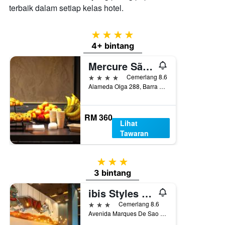
terbaik dalam setiap kelas hotel.
4 bintang
4+ bintang
Mercure São Paulo Barra Funda
4 bintang
Cemerlang 8.6
Alameda Olga 288, Barra Funda, Sao Paulo, Brazil
RM 360
Lihat
Tawaran
3 bintang
3 bintang
ibis Styles São Paulo Barra Funda
3 bintang
Cemerlang 8.6
Avenida Marques De Sao Vicente 1619, Sao Paulo, Brazil