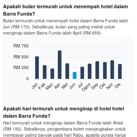
Apakah bulan termurah untuk menempah hotel dalam
Barra Funda?
Bulan termurah untuk menempah hotel dalam Barra Funda ialah
Jun (RM 170). Sebaliknya, bulan yang paling mahal untuk
menginap dalam Barra Funda ialah April (RM 659).
RM 750
Bar
Chart
RM 500
graphic.
chart
with
RM 250
12
bars.
0
Feb
Mei
Ogos
Nov
Mac
Jun
Sep
Dis
Jan
Apr
Jul
Okt
Carta
berikut
End
of
memaparkan
interactive
harga
chart
purata
Apakah hari termurah untuk menginap di hotel hotel
bilik
dalam Barra Funda?
setiap
Hari termurah untuk menginap dalam Barra Funda ialah Ahad
bulan
(RM 192). Sebaliknya, pengembara boleh menjangkakan untuk
Carta
membayar paling banyak pada hari Rabu, apabila purata harga
mempunyai