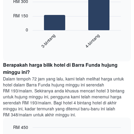
RM 300
with
yang
2
memaparkan
bars.
RM 150
hari
dalam
Carta
seminggu.
0
berikut
Carta
3-bintang
4-bintang
memaparkan
mempunyai
harga
1
End
purata
paksi
of
satu
interactive
Y
bilik
chart
yang
Berapakah harga bilik hotel di Barra Funda hujung
malam
memaparkan
ini
minggu ini?
purata
yang
Dalam tempoh 72 jam yang lalu, kami telah melihat harga untuk
harga
ditemui
hotel dalam Barra Funda hujung minggu ini serendah
bilik
dalam
RM 193/malam. Sekiranya anda khusus mencari hotel 3 bintang
3
untuk hujung minggu ini, pengguna kami telah menemui harga
hari
serendah RM 193/malam. Bagi hotel 4 bintang hotel di akhir
lalu
minggu ini, kadar termurah yang ditemui baru-baru ini ialah
yang
RM 348/malam untuk akhir minggu ini.
diagregatkan
mengikut
RM 450
penarafan
bintang
Bar