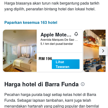
minggu
Harga biasanya akan turun naik bergantung pada tarikh
penginapan
ini
Carta
yang dipilih, penarafan bintang hotel dan lokasi hotel.
yang
mempunyai
ditemui
1
dalam
paksi
Paparkan kesemua 163 hotel
3
Y
hari
yang
Apple Motel ( Adults Only )
lalu
memaparkan
harga
Avenida Marques De Sao Vicente 1680, Sao Paulo, Brazil
5.1 km dari pusat bandar
purata
bilik
RM 196
Lihat
Tawaran
Harga hotel di Barra Funda
Pecahan harga purata bagi setiap kelas hotel di Barra
Funda. Sebagai lapisan tambahan, kami juga telah
menandakan hartanah yang paling popular dan bernilai