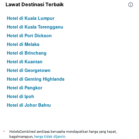
Lawat Destinasi Terbaik
Hotel di Kuala Lumpur
Hotel di Kuala Terengganu
Hotel di Port Dickson
Hotel di Melaka
Hotel di Brinchang
Hotel di Kuantan
Hotel di Georgetown
Hotel di Genting Highlands
Hotel di Pangkor
Hotel di Ipoh
Hotel di Johor Bahru
Hotel di Hat Yai
Hotel di Kota Kinabalu
Hotel di Kuching
*
HotelsCombined sentiasa berusaha mendapatkan harga yang tepat,
bagaimanapun,
harga tidak dijamin
.