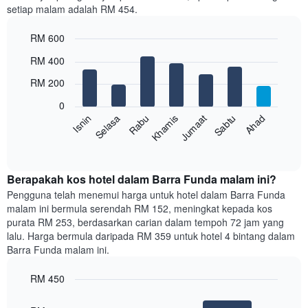
setiap malam adalah RM 454.
1
paksi
RM 600
X
yang
Bar
Chart
RM 400
memaparkan
graphic.
chart
with
bulan.
RM 200
7
Carta
bars.
mempunyai
0
1
Rabu
Khamis
Jumaat
Sabtu
Ahad
Isnin
Selasa
Carta
paksi
berikut
End
Y
of
memaparkan
yang
interactive
harga
chart
memaparkan
purata
Berapakah kos hotel dalam Barra Funda malam ini?
harga
bilik
Pengguna telah menemui harga untuk hotel dalam Barra Funda
purata
setiap
bilik
malam ini bermula serendah RM 152, meningkat kepada kos
hari
purata RM 253, berdasarkan carian dalam tempoh 72 jam yang
dalam
lalu. Harga bermula daripada RM 359 untuk hotel 4 bintang dalam
seminggu
Barra Funda malam ini.
Carta
mempunyai
RM 450
1
paksi
Bar
Chart
graphic.
chart
X