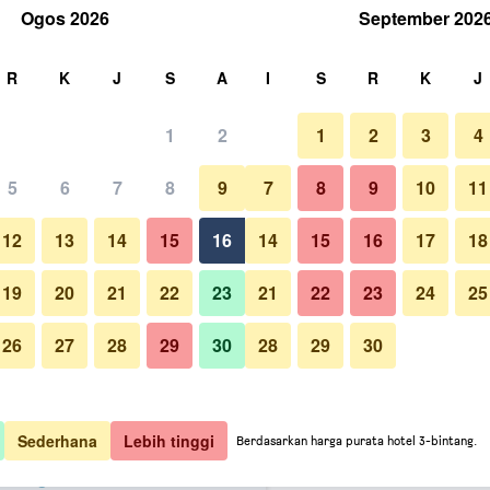
Ogos 2026
September 202
ri
R
K
J
S
A
I
S
R
K
J
1
2
1
2
3
4
ermurah kadar satu malam
5
6
7
8
9
7
8
9
10
11
Restoran
untuk setiap
12
13
14
15
16
14
15
16
17
18
malam
19
20
21
22
23
21
22
23
24
25
M 596
Lihat Tawaran
26
27
28
29
30
28
29
30
Foto Mercure London Paddingto
M 599
Lihat Tawaran
M 612
Lihat Tawaran
Sederhana
Lebih tinggi
Berdasarkan harga purata hotel 3-bintang.
addington Hotel