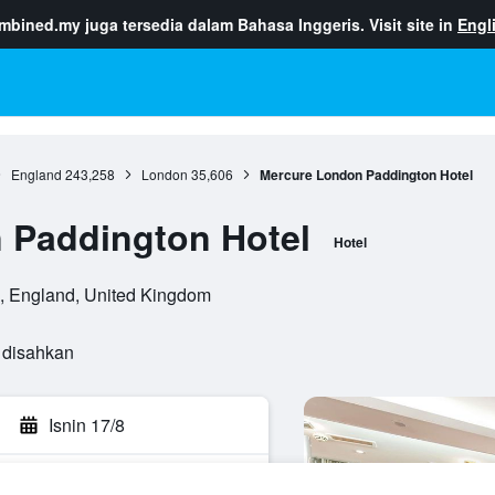
ombined.my
juga tersedia dalam Bahasa Inggeris. Visit site in
Engl
England
243,258
London
35,606
Mercure London Paddington Hotel
 Paddington Hotel
Hotel
, England, United Kingdom
 disahkan
Isnin 17/8