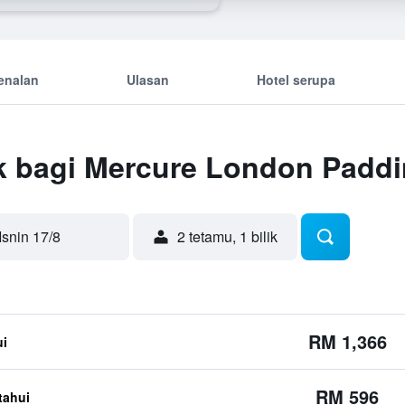
enalan
Ulasan
Hotel serupa
k bagi Mercure London Paddi
Isnin 17/8
2 tetamu, 1 bilik
RM 1,366
ui
RM 596
etahui