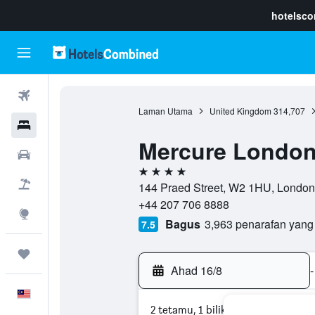
hotelsc
Penerbangan
Laman Utama
United Kingdom
314,707
Hotel
Mercure London
Sewaan Kereta
4 bintang
Pakej
144 Praed Street, W2 1HU, London
+44 207 706 8888
Eksplorasi
Bagus
3,963 penarafan yang
7.5
Perjalanan
Ahad 16/8
-
Melayu
2 tetamu, 1 bilik