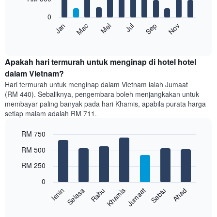
bars.
bintang
0
Carta
Carta
Mei
Nov
Mac
Sep
Jul
Jan
mempunyai
berikut
End
1
of
memaparkan
paksi
interactive
harga
chart
X
purata
Apakah hari termurah untuk menginap di hotel hotel
yang
bilik
dalam Vietnam?
memaparkan
setiap
kategori
Hari termurah untuk menginap dalam Vietnam ialah Jumaat
bulan
hotel
(RM 440). Sebaliknya, pengembara boleh menjangkakan untuk
Carta
mengikut
membayar paling banyak pada hari Khamis, apabila purata harga
mempunyai
bintang.
setiap malam adalah RM 711.
1
Carta
paksi
mempunyai
RM 750
X
1
yang
Bar
Chart
paksi
RM 500
memaparkan
graphic.
chart
Y
with
bulan.
RM 250
yang
7
Carta
memaparkan
bars.
mempunyai
0
harga
1
Rabu
Khamis
Jumaat
Sabtu
Ahad
Isnin
Selasa
purata
Carta
paksi
bilik
berikut
End
Y
double
of
memaparkan
yang
interactive