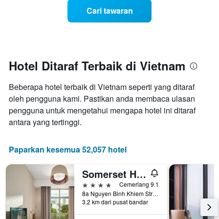
memaparkan
menjelang
purata
Cari tawaran
tarikh
harga
menginap
bilik
Carta
mempunyai
1
paksi
Hotel Ditaraf Terbaik di Vietnam
X
yang
Beberapa hotel terbaik di Vietnam seperti yang ditaraf
memaparkan
bilangan
oleh pengguna kami. Pastikan anda membaca ulasan
hari
pengguna untuk mengetahui mengapa hotel ini ditaraf
sebelum
antara yang tertinggi.
penginapan
Carta
mempunyai
Paparkan kesemua 52,057 hotel
1
paksi
Somerset Ho Chi Minh City
Y
yang
4 bintang
Cemerlang 9.1
memaparkan
8a Nguyen Binh Khiem Street, Bandar Ho Chi Minh, Vietnam
harga
3.2 km dari pusat bandar
purata
bilik