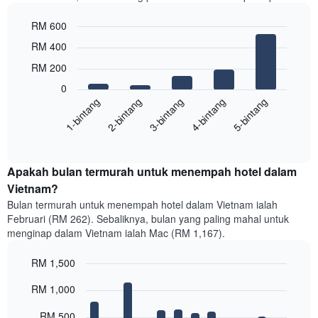
RM 600
Bar
Chart
RM 400
graphic.
chart
with
RM 200
5
0
bars.
1-bintang
2-bintang
3-bintang
4-bintang
5-bintang
Carta
berikut
End
of
menunjukkan
interactive
harga
chart
purata
Apakah bulan termurah untuk menempah hotel dalam
untuk
Vietnam?
bilik
Bulan termurah untuk menempah hotel dalam Vietnam ialah
double
Februari (RM 262). Sebaliknya, bulan yang paling mahal untuk
dalam
menginap dalam Vietnam ialah Mac (RM 1,167).
3
hari
RM 1,500
lalu
yang
Bar
Chart
RM 1,000
graphic.
diagregatkan
chart
with
mengikut
12
RM 500
penarafan