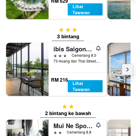
RM 629
Lihat
Tawaran
3 bintang
3 bintang
ibis Saigon South
3 bintang
Cemerlang 8.0
73 Hoang Van Thai Street, Tan My Ward, Bandar Ho Chi Minh, Vietnam
RM 216
Lihat
Tawaran
2 bintang
2 bintang ke bawah
Mui Ne Sports Hotel
2 bintang
Cemerlang 8.8