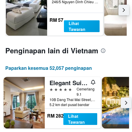
246/5 Nguyen Dinh Chieu Str, Phan Thiet, Vietnam
RM 57
Lihat
Tawaran
Penginapan lain di Vietnam
Paparkan kesemua 52,057 penginapan
Elegant Suites Westlake
5 bintang
Cemerlang
9.1
10B Dang Thai Mai Street, Hanoi, Vietnam
5.2 km dari pusat bandar
RM 282
Lihat
Tawaran