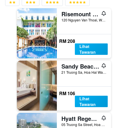
Risemount Premier Resort Da Nang
120 Nguyen Van Thoai, Ward My An, Da Nang, Vietnam
RM 208
Lihat
Tawaran
Sandy Beach Resort Da Nang
21 Truong Sa, Hoa Hai Ward, Da Nang, Vietnam
RM 106
Lihat
Tawaran
Hyatt Regency Danang Resort and Spa
05 Truong Sa Street, Hoa Hai Ward, Da Nang, Vietnam