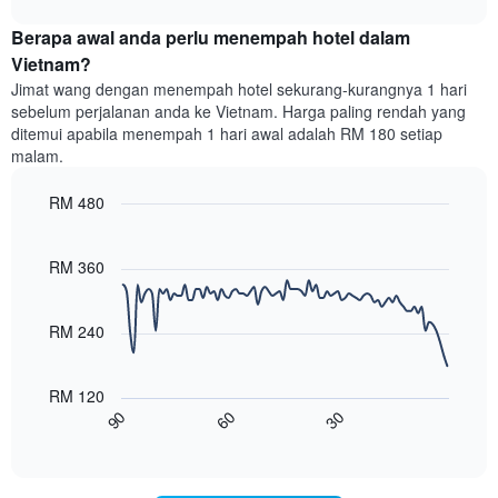
dalam
harga
chart
memaparkan
3
purata
Berapa awal anda perlu menempah hotel dalam
harga
hari
bilik
Vietnam?
purata
lalu
setiap
bilik
Jimat wang dengan menempah hotel sekurang-kurangnya 1 hari
hari
sebelum perjalanan anda ke Vietnam. Harga paling rendah yang
dalam
ditemui apabila menempah 1 hari awal adalah RM 180 setiap
seminggu
malam.
Carta
mempunyai
RM 480
1
paksi
Line
Chart
X
graphic.
chart
with
yang
RM 360
90
memaparkan
data
hari
points.
dalam
RM 240
seminggu.
Carta
Carta
berikut
mempunyai
RM 120
menunjukkan
1
90
60
30
bagaimana
End
paksi
of
harga
interactive
Y
bilik
chart
yang
berubah