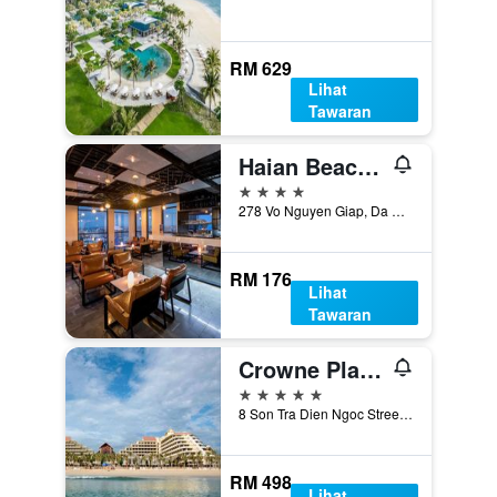
RM 629
Lihat
Tawaran
Haian Beach Hotel & Spa
4 bintang
278 Vo Nguyen Giap, Da Nang, Vietnam
RM 176
Lihat
Tawaran
Crowne Plaza Danang by IHG
5 bintang
8 Son Tra Dien Ngoc Street, Da Nang, Vietnam
RM 498
Lihat