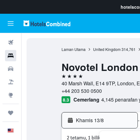
hotelsc
Penerbangan
Laman Utama
United Kingdom
314,761
Hotel
Novotel London
Sewaan Kereta
4 bintang
Pakej
40 Marsh Wall, E14 9TP, London, 
+44 203 530 0500
Eksplorasi
Cemerlang
4,145 penarafan 
8.3
Perjalanan
Khamis 13/8
-
Melayu
2 tetamu, 1 bilik