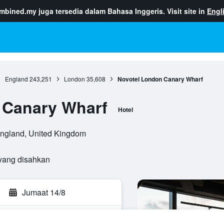
ombined.my
juga tersedia dalam Bahasa Inggeris. Visit site in
Engl
England
243,251
London
35,608
Novotel London Canary Wharf
 Canary Wharf
Hotel
England, United Kingdom
yang disahkan
Jumaat 14/8