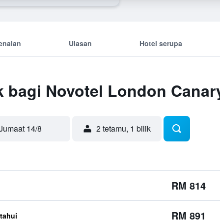
enalan
Ulasan
Hotel serupa
k bagi Novotel London Canar
Jumaat 14/8
2 tetamu, 1 bilik
RM 814
RM 891
etahui