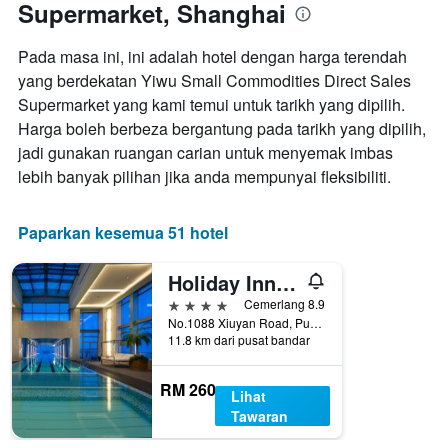
Supermarket, Shanghai
Pada masa ini, ini adalah hotel dengan harga terendah
yang berdekatan Yiwu Small Commodities Direct Sales
Supermarket yang kami temui untuk tarikh yang dipilih.
Harga boleh berbeza bergantung pada tarikh yang dipilih,
jadi gunakan ruangan carian untuk menyemak imbas
lebih banyak pilihan jika anda mempunyai fleksibiliti.
Paparkan kesemua 51 hotel
Holiday Inn Shanghai Pudong Kangqiao By IHG
4 bintang
Cemerlang 8.9
No.1088 Xiuyan Road, Pudong New Area, Shanghai, Cina
11.8 km dari pusat bandar
RM 260
Lihat
Tawaran