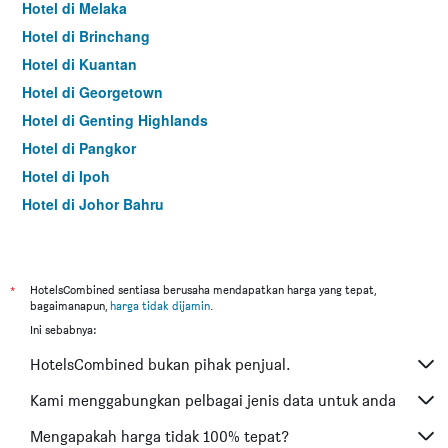
Hotel di Melaka
Hotel di Brinchang
Hotel di Kuantan
Hotel di Georgetown
Hotel di Genting Highlands
Hotel di Pangkor
Hotel di Ipoh
Hotel di Johor Bahru
Hotel di Hat Yai
Hotel di Kota Kinabalu
Hotel di Kuching
*
HotelsCombined sentiasa berusaha mendapatkan harga yang tepat,
bagaimanapun,
harga tidak dijamin
.
Hotel di Tokyo
Ini sebabnya:
Hotel di Batu Feringgi
HotelsCombined bukan pihak penjual.
Hotel di Bangkok
Hotel di Putrajaya
Kami menggabungkan pelbagai jenis data untuk anda
Hotel di Shah Alam
Mengapakah harga tidak 100% tepat?