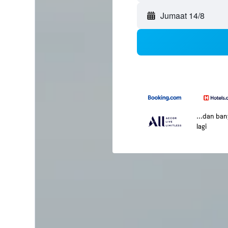
Jumaat 14/8
...dan ba
lagi