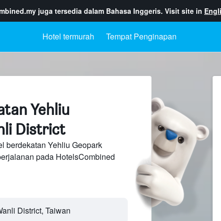
ombined.my
juga tersedia dalam Bahasa Inggeris. Visit site in
Engl
Hotel termurah
Tempat Penginapan
atan Yehliu
i District
el berdekatan Yehliu Geopark
perjalanan pada HotelsCombined