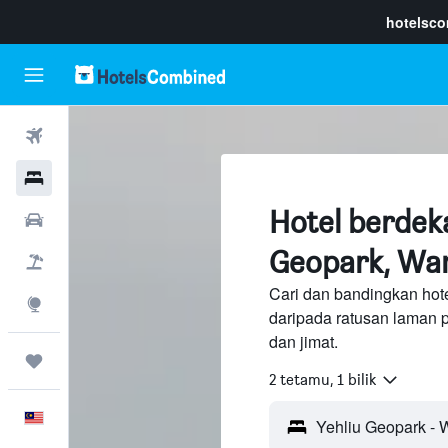
hotelsc
Penerbangan
Hotel
Hotel berdek
Sewaan Kereta
Geopark, Wanl
Pakej
Cari dan bandingkan hot
Eksplorasi
daripada ratusan laman 
dan jimat.
Perjalanan
2 tetamu, 1 bilik
Melayu