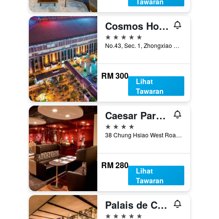
Tawaran
Cosmos Hotel Taipei
5 bintang
No.43, Sec. 1, Zhongxiao W. Rd., Taipei, Taiwan
RM 300
Lihat
Tawaran
Caesar Park Hotel Taipei
4 bintang
38 Chung Hsiao West Road Section 1, Taipei, Taiwan
RM 280
Lihat
Tawaran
Palais de Chine Hotel
5 bintang