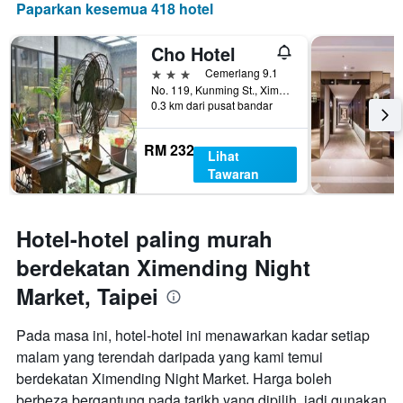
Paparkan kesemua 418 hotel
Cho Hotel
3 bintang
Cemerlang 9.1
No. 119, Kunming St., Ximending, Taipei, Taiwan
0.3 km dari pusat bandar
RM 232
Lihat
Tawaran
Hotel-hotel paling murah
berdekatan Ximending Night
Market, Taipei
Pada masa ini, hotel-hotel ini menawarkan kadar setiap
malam yang terendah daripada yang kami temui
berdekatan Ximending Night Market. Harga boleh
berbeza bergantung pada tarikh yang dipilih, jadi gunakan