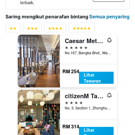
terbaik.
Semua penyaring
Saring mengikut penarafan bintang
Caesar Metro Taipei
5 bintang
No.167, Bangka Blvd., Wanhua Dist., Taipei, Taiwan
RM 254
Lihat
Tawaran
citizenM Taipei North Gate
4 bintang
No. 3, Section 1, Zhonghua Road, Taipei, Taiwan
RM 314
Lihat