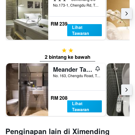
No.173-1, Chengdu Rd, Taipei, Taiwan
RM 239
Lihat
Tawaran
2 bintang
2 bintang ke bawah
Meander Taipei
No. 163, Chengdu Road, Taipei, Taiwan
RM 208
Lihat
Tawaran
Penginapan lain di Ximending