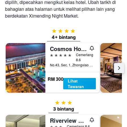
dipilih, dipecahkan mengikut kelas hotel. Ubah tarikh di
bahagian atas halaman untuk melihat pilihan lain yang
berdekatan Ximending Night Market.
4 bintang
4+ bintang
Cosmos Hotel Taipei
5 bintang
Cemerlang
8.6
No.43, Sec. 1, Zhongxiao W. Rd., Taipei, Taiwan
RM 300
Lihat
Tawaran
3 bintang
3 bintang
Riverview Suites Taipei
3 bintang
Cemerlang 8.6