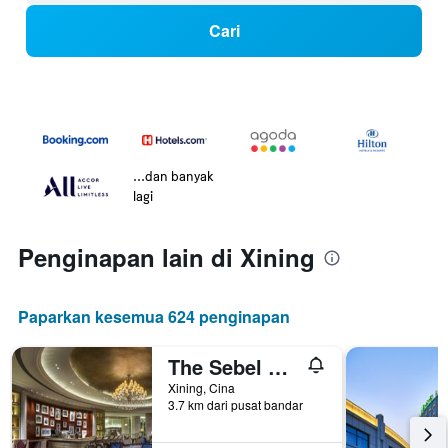
Cari
...dan banyak
lagi
Penginapan lain di Xining
Paparkan kesemua 624 penginapan
The Sebel Xi Ning
Xining, Cina
3.7 km dari pusat bandar