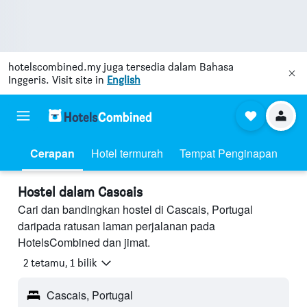
hotelscombined.my
juga tersedia dalam Bahasa
Inggeris. Visit site in
English
Cerapan
Hotel termurah
Tempat Penginapan
Hostel dalam Cascais
Cari dan bandingkan hostel di Cascais, Portugal
daripada ratusan laman perjalanan pada
HotelsCombined dan jimat.
2 tetamu, 1 bilik
Cascais, Portugal