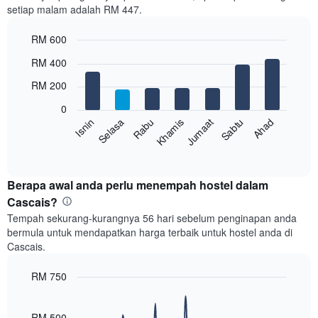
setiap malam adalah RM 447.
1
paksi
RM 600
X
yang
Bar
Chart
RM 400
memaparkan
graphic.
chart
with
bulan.
RM 200
7
Carta
bars.
mempunyai
0
1
Rabu
Khamis
Jumaat
Sabtu
Ahad
Isnin
Selasa
Carta
paksi
berikut
End
Y
of
memaparkan
yang
interactive
harga
chart
memaparkan
purata
Berapa awal anda perlu menempah hostel dalam
harga
bilik
Cascais?
purata
setiap
bilik
Tempah sekurang-kurangnya 56 hari sebelum penginapan anda
hari
bermula untuk mendapatkan harga terbaik untuk hostel anda di
dalam
Cascais.
seminggu
Carta
RM 750
mempunyai
1
Line
Chart
graphic.
paksi
chart
with
RM 500
X