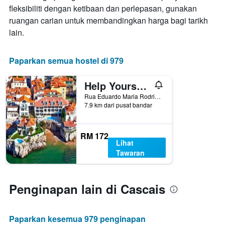
fleksibiliti dengan ketibaan dan perlepasan, gunakan
penginapan
Carta
ruangan carian untuk membandingkan harga bagi tarikh
mempunyai
lain.
1
paksi
Y
Paparkan semua hostel di 979
yang
memaparkan
Help Yourself Hostels - Carcavelos Coast
harga
purata
Rua Eduardo Maria Rodrigues, 324, Cascais, Lisbon District, Portugal
bilik
7.9 km dari pusat bandar
RM 172
Lihat
Tawaran
Penginapan lain di Cascais
Paparkan kesemua 979 penginapan