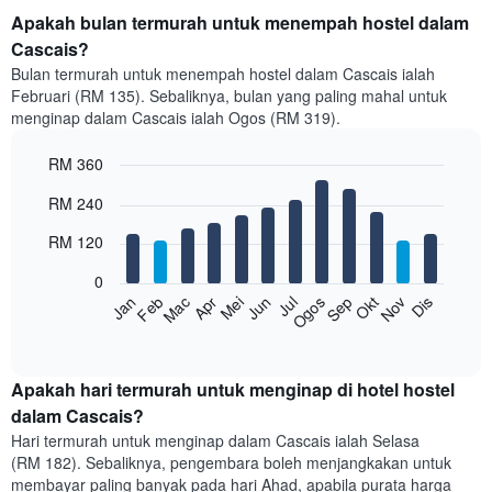
Apakah bulan termurah untuk menempah hostel dalam
Cascais?
Bulan termurah untuk menempah hostel dalam Cascais ialah
Februari (RM 135). Sebaliknya, bulan yang paling mahal untuk
menginap dalam Cascais ialah Ogos (RM 319).
RM 360
Bar
Chart
RM 240
graphic.
chart
with
RM 120
12
bars.
0
Feb
Mei
Ogos
Nov
Mac
Jun
Sep
Dis
Jan
Apr
Jul
Okt
Carta
berikut
End
of
memaparkan
interactive
harga
chart
purata
Apakah hari termurah untuk menginap di hotel hostel
bilik
dalam Cascais?
setiap
Hari termurah untuk menginap dalam Cascais ialah Selasa
bulan
(RM 182). Sebaliknya, pengembara boleh menjangkakan untuk
Carta
membayar paling banyak pada hari Ahad, apabila purata harga
mempunyai