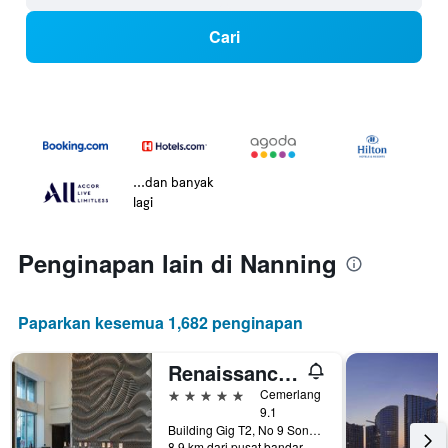
Cari
...dan banyak
lagi
Penginapan lain di Nanning
Paparkan kesemua 1,682 penginapan
Renaissance Nanning Hotel
5 bintang
Cemerlang
9.1
Building Gig T2, No 9 Songxiang Road, Nanning, Cina
8.9 km dari pusat bandar