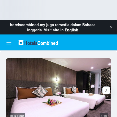
hotelscombined.my
juga tersedia dalam Bahasa
Inggeris. Visit site in
English
Bilik Tidur
1/15