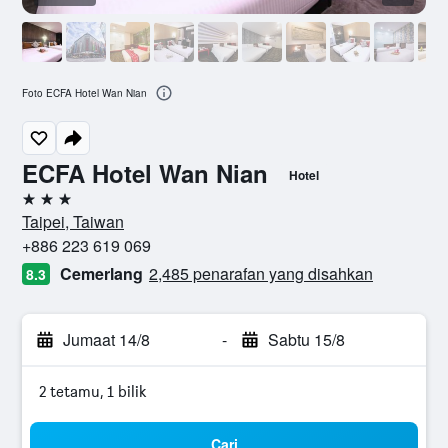
Foto ECFA Hotel Wan Nian
ECFA Hotel Wan Nian
Hotel
3 bintang
Taipei, Taiwan
+886 223 619 069
Cemerlang
2,485 penarafan yang disahkan
8.3
Jumaat 14/8
-
Sabtu 15/8
2 tetamu, 1 bilik
Cari