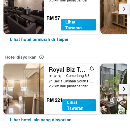
RM 57
Lihat
Tawaran
Lihat hotel termurah di Taipei
Hotel disyorkan
Royal Biz Taipei
3 bintang
Cemerlang 8.8
71 Sec 1 Jinshan South Road, Taipei, Taiwan
2.2 km dari pusat bandar
RM 221
Lihat
Tawaran
Lihat hotel lain yang disyorkan