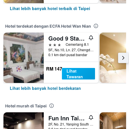
Lihat lebih banyak hotel terbaik di Taipei
Hotel terdekat dengan ECFA Hotel Wan Nian
Good 9 Stay Inn
3 bintang
Cemerlang 8.1
5F., No.10, Ln. 27, Chengdu Rd, Taipei, Taiwan
0.1 km dari pusat bandar
RM 147
Lihat
Tawaran
Lihat lebih banyak hotel berdekatan
Hotel murah di Taipei
Fun Inn Taipei
2F, No. 21, Yanping South Road, Taipei, Taiwan
0.6 km dari pusat bandar