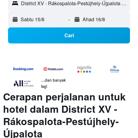
District XV - Rákospalota-Pestújhely-Újpalota - Budapest, Hungary
Sabtu 15/8
-
Ahad 16/8
Cari
...dan banyak
lagi
Cerapan perjalanan untuk
hotel dalam District XV -
Rákospalota-Pestújhely-
Újpalota