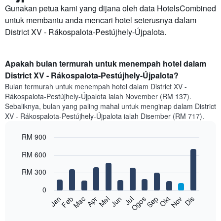
Gunakan petua kami yang dijana oleh data HotelsCombined
untuk membantu anda mencari hotel seterusnya dalam
District XV - Rákospalota-Pestújhely-Újpalota.
Apakah bulan termurah untuk menempah hotel dalam
District XV - Rákospalota-Pestújhely-Újpalota?
Bulan termurah untuk menempah hotel dalam District XV -
Rákospalota-Pestújhely-Újpalota ialah November (RM 137).
Sebaliknya, bulan yang paling mahal untuk menginap dalam District
XV - Rákospalota-Pestújhely-Újpalota ialah Disember (RM 717).
RM 900
Bar
Chart
RM 600
graphic.
chart
with
RM 300
12
bars.
0
Feb
Mei
Ogos
Nov
Mac
Jun
Sep
Dis
Jan
Apr
Jul
Okt
Carta
berikut
End
of
memaparkan