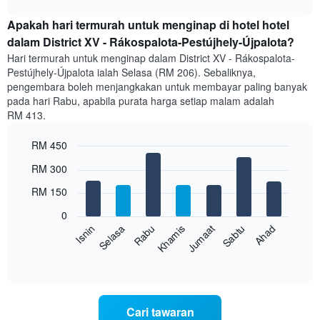
interactive
harga
chart
purata
Apakah hari termurah untuk menginap di hotel hotel
bilik
dalam District XV - Rákospalota-Pestújhely-Újpalota?
setiap
Hari termurah untuk menginap dalam District XV - Rákospalota-
bulan
Pestújhely-Újpalota ialah Selasa (RM 206). Sebaliknya,
Carta
pengembara boleh menjangkakan untuk membayar paling banyak
mempunyai
pada hari Rabu, apabila purata harga setiap malam adalah
1
RM 413.
paksi
X
yang
RM 450
memaparkan
Bar
Chart
RM 300
bulan.
graphic.
chart
with
Carta
RM 150
7
mempunyai
bars.
1
0
paksi
Rabu
Khamis
Jumaat
Sabtu
Ahad
Isnin
Selasa
Carta
Y
berikut
End
yang
of
memaparkan
memaparkan
interactive
harga
chart
harga
purata
purata
bilik
bilik
Cari tawaran
setiap