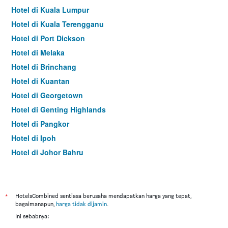
Hotel di Kuala Lumpur
Hotel di Kuala Terengganu
Hotel di Port Dickson
Hotel di Melaka
Hotel di Brinchang
Hotel di Kuantan
Hotel di Georgetown
Hotel di Genting Highlands
Hotel di Pangkor
Hotel di Ipoh
Hotel di Johor Bahru
Hotel di Hat Yai
Hotel di Kota Kinabalu
Hotel di Kuching
*
HotelsCombined sentiasa berusaha mendapatkan harga yang tepat,
bagaimanapun,
harga tidak dijamin
.
Hotel di Tokyo
Ini sebabnya:
Hotel di Batu Feringgi