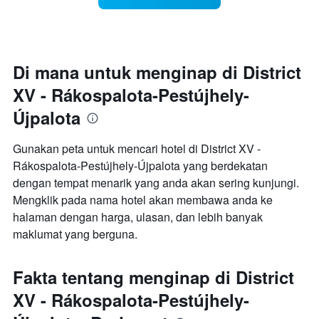
hari
dalam
seminggu
Carta
mempunyai
Di mana untuk menginap di District
1
XV - Rákospalota-Pestújhely-
paksi
X
Újpalota
yang
memaparkan
hari
Gunakan peta untuk mencari hotel di District XV -
dalam
Rákospalota-Pestújhely-Újpalota yang berdekatan
seminggu.
dengan tempat menarik yang anda akan sering kunjungi.
Carta
Mengklik pada nama hotel akan membawa anda ke
mempunyai
1
halaman dengan harga, ulasan, dan lebih banyak
paksi
maklumat yang berguna.
Y
yang
memaparkan
Fakta tentang menginap di District
purata
harga
XV - Rákospalota-Pestújhely-
bilik