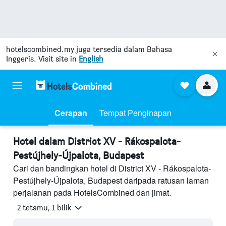
hotelscombined.my
juga tersedia dalam Bahasa
Inggeris. Visit site in
English
Cerapan
Tempat Penginapan
Hotel dalam District XV - Rákospalota-
Pestújhely-Újpalota, Budapest
Cari dan bandingkan hotel di District XV - Rákospalota-
Pestújhely-Újpalota, Budapest daripada ratusan laman
perjalanan pada HotelsCombined dan jimat.
2 tetamu, 1 bilik