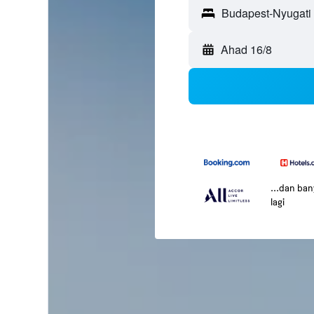
Ahad 16/8
...dan ba
lagi