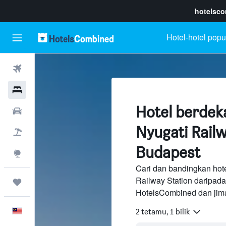
hotelsc
Hotel-hotel popu
Penerbangan
Hotel
Hotel berdek
Sewaan Kereta
Nyugati Railw
Pakej
Budapest
Eksplorasi
Cari dan bandingkan hot
Railway Station daripad
Perjalanan
HotelsCombined dan jima
Melayu
2 tetamu, 1 bilik