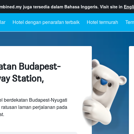
ombined.my
juga tersedia dalam Bahasa Inggeris. Visit site in
Engl
lar
Hotel dengan penarafan terbaik
Hotel termurah
Tem
atan Budapest-
ay Station,
el berdekatan Budapest-Nyugati
a ratusan laman perjalanan pada
t.