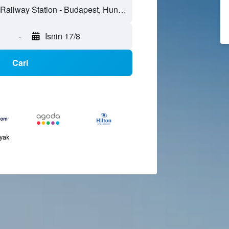
-
Isnin 17/8
Cari
nyak