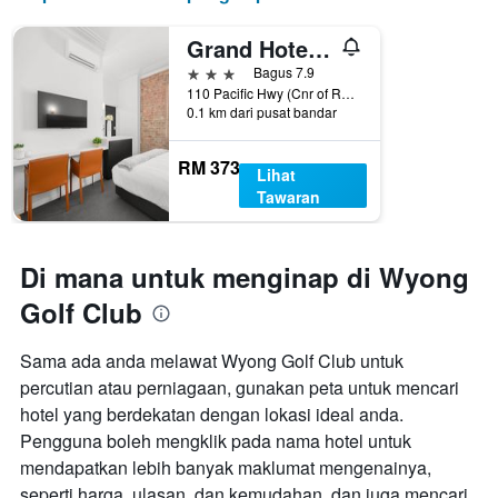
Grand Hotel Wyong
3 bintang
Bagus 7.9
110 Pacific Hwy (Cnr of Robleys Lane), Wyong, NSW, Australia
0.1 km dari pusat bandar
RM 373
Lihat
Tawaran
Di mana untuk menginap di Wyong
Golf Club
Sama ada anda melawat Wyong Golf Club untuk
percutian atau perniagaan, gunakan peta untuk mencari
hotel yang berdekatan dengan lokasi ideal anda.
Pengguna boleh mengklik pada nama hotel untuk
mendapatkan lebih banyak maklumat mengenainya,
seperti harga, ulasan, dan kemudahan, dan juga mencari