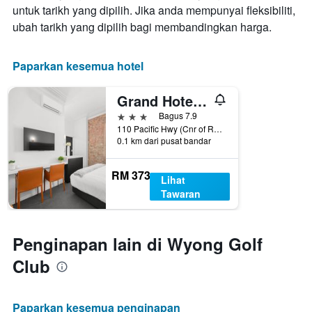
untuk tarikh yang dipilih. Jika anda mempunyai fleksibiliti,
ubah tarikh yang dipilih bagi membandingkan harga.
Paparkan kesemua hotel
Grand Hotel Wyong
3 bintang
Bagus 7.9
110 Pacific Hwy (Cnr of Robleys Lane), Wyong, NSW, Australia
0.1 km dari pusat bandar
RM 373
Lihat
Tawaran
Penginapan lain di Wyong Golf
Club
Paparkan kesemua penginapan