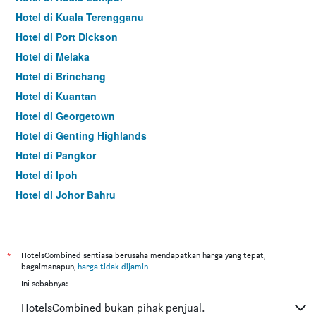
Hotel di Kuala Terengganu
Hotel di Port Dickson
Hotel di Melaka
Hotel di Brinchang
Hotel di Kuantan
Hotel di Georgetown
Hotel di Genting Highlands
Hotel di Pangkor
Hotel di Ipoh
Hotel di Johor Bahru
Hotel di Hat Yai
Hotel di Kota Kinabalu
Hotel di Kuching
*
HotelsCombined sentiasa berusaha mendapatkan harga yang tepat,
bagaimanapun,
harga tidak dijamin
.
Hotel di Tokyo
Ini sebabnya:
Hotel di Batu Feringgi
HotelsCombined bukan pihak penjual.
Hotel di Bangkok