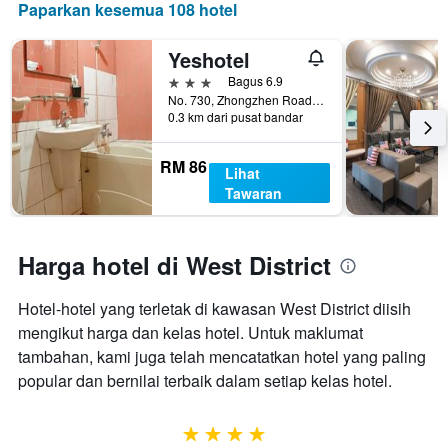
paksi
Paparkan kesemua 108 hotel
3
Y
hari
yang
Yeshotel
lalu
memaparkan
harga
3 bintang
Bagus 6.9
purata
No. 730, Zhongzhen Road, Chiayi City, Taiwan
0.3 km dari pusat bandar
bilik
RM 86
Lihat
Tawaran
Harga hotel di West District
Hotel-hotel yang terletak di kawasan West District diisih
mengikut harga dan kelas hotel. Untuk maklumat
tambahan, kami juga telah mencatatkan hotel yang paling
popular dan bernilai terbaik dalam setiap kelas hotel.
4 bintang