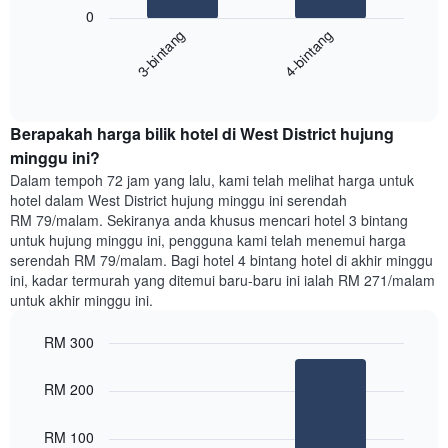
Carta
seminggu.
0
berikut
Carta
3-bintang
4-bintang
memaparkan
mempunyai
harga
1
End
purata
paksi
of
satu
interactive
Y
bilik
chart
yang
Berapakah harga bilik hotel di West District hujung
malam
memaparkan
ini
minggu ini?
purata
yang
Dalam tempoh 72 jam yang lalu, kami telah melihat harga untuk
harga
ditemui
hotel dalam West District hujung minggu ini serendah
bilik
dalam
RM 79/malam. Sekiranya anda khusus mencari hotel 3 bintang
3
untuk hujung minggu ini, pengguna kami telah menemui harga
hari
serendah RM 79/malam. Bagi hotel 4 bintang hotel di akhir minggu
lalu
ini, kadar termurah yang ditemui baru-baru ini ialah RM 271/malam
yang
untuk akhir minggu ini.
diagregatkan
mengikut
RM 300
penarafan
bintang
Bar
Chart
Carta
graphic.
chart
RM 200
with
mempunyai
2
1
bars.
RM 100
paksi