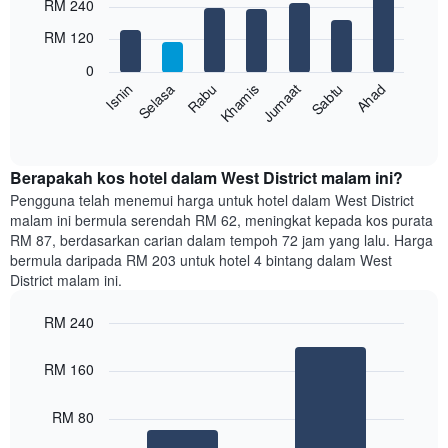
RM 240
memaparkan
graphic.
chart
with
bulan.
RM 120
7
Carta
bars.
mempunyai
0
1
Rabu
Khamis
Jumaat
Sabtu
Ahad
Isnin
Selasa
Carta
paksi
berikut
End
Y
of
memaparkan
yang
interactive
harga
chart
memaparkan
purata
Berapakah kos hotel dalam West District malam ini?
harga
bilik
Pengguna telah menemui harga untuk hotel dalam West District
purata
setiap
bilik
malam ini bermula serendah RM 62, meningkat kepada kos purata
hari
RM 87, berdasarkan carian dalam tempoh 72 jam yang lalu. Harga
dalam
bermula daripada RM 203 untuk hotel 4 bintang dalam West
seminggu
District malam ini.
Carta
mempunyai
RM 240
1
paksi
Bar
Chart
graphic.
chart
X
RM 160
with
yang
2
memaparkan
bars.
RM 80
hari
dalam