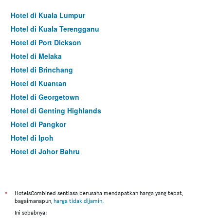
Hotel di Kuala Lumpur
Hotel di Kuala Terengganu
Hotel di Port Dickson
Hotel di Melaka
Hotel di Brinchang
Hotel di Kuantan
Hotel di Georgetown
Hotel di Genting Highlands
Hotel di Pangkor
Hotel di Ipoh
Hotel di Johor Bahru
Hotel di Hat Yai
Hotel di Kota Kinabalu
Hotel di Kuching
*
HotelsCombined sentiasa berusaha mendapatkan harga yang tepat,
bagaimanapun,
harga tidak dijamin
.
Hotel di Tokyo
Ini sebabnya: