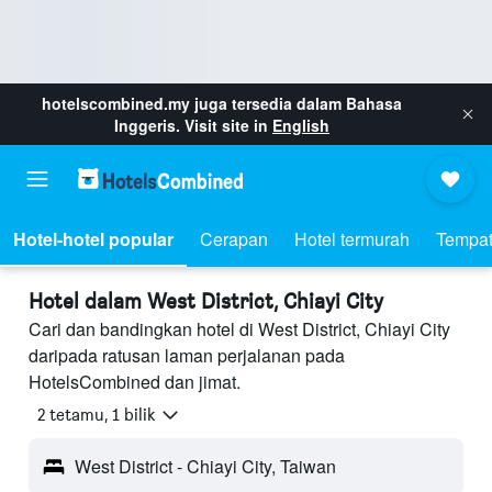
hotelscombined.my
juga tersedia dalam Bahasa
Inggeris. Visit site in
English
Hotel-hotel popular
Cerapan
Hotel termurah
Tempat
Hotel dalam West District, Chiayi City
Cari dan bandingkan hotel di West District, Chiayi City
daripada ratusan laman perjalanan pada
HotelsCombined dan jimat.
2 tetamu, 1 bilik
West District - Chiayi City, Taiwan