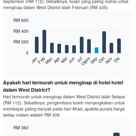
September (RM 112). Sebaliknya, bulan yang paling mahal untuk
menginap dalam West District ialah Februari (RM 435).
RM 600
Bar
Chart
RM 400
graphic.
chart
with
RM 200
12
bars.
0
Feb
Mei
Ogos
Nov
Mac
Jun
Sep
Dis
Apr
Jul
Okt
Jan
Carta
berikut
End
of
memaparkan
interactive
harga
chart
purata
Apakah hari termurah untuk menginap di hotel hotel
bilik
dalam West District?
setiap
Hari termurah untuk menginap dalam West District ialah Selasa
bulan
(RM 112). Sebaliknya, pengembara boleh menjangkakan untuk
Carta
membayar paling banyak pada hari Ahad, apabila purata harga
mempunyai
setiap malam adalah RM 308.
1
paksi
RM 360
X
yang
Bar
Chart