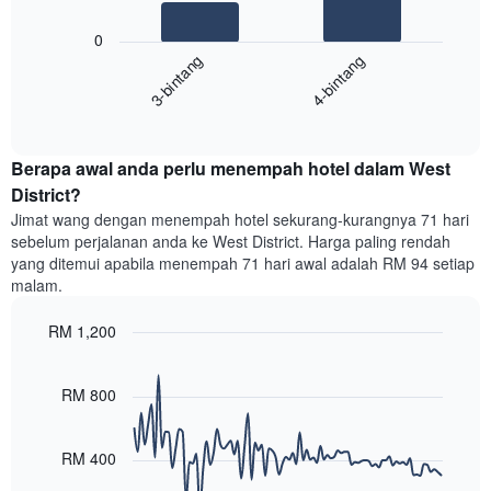
X
Carta
yang
0
berikut
menunjukkan
3-bintang
4-bintang
memaparkan
kategori
purata
hotel
End
harga
mengikut
of
bilik
interactive
bintang.
hujung
chart
Carta
Berapa awal anda perlu menempah hotel dalam West
minggu
mempunyai
ini
District?
1
yang
paksi
Jimat wang dengan menempah hotel sekurang-kurangnya 71 hari
ditemui
Y
sebelum perjalanan anda ke West District. Harga paling rendah
dalam
yang
yang ditemui apabila menempah 71 hari awal adalah RM 94 setiap
3
memaparkan
malam.
hari
harga
lalu
purata
RM 1,200
yang
bilik
diagregatkan
Line
Chart
malam
graphic.
chart
mengikut
ini
with
RM 800
penarafan
yang
90
bintang
ditemui
data
Carta
points.
dalam
RM 400
mempunyai
3
1
Carta
hari