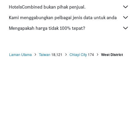
Hotel di Batu Feringgi
HotelsCombined bukan pihak penjual.
Hotel di Bangkok
Hotel di Putrajaya
Kami menggabungkan pelbagai jenis data untuk anda
Hotel di Shah Alam
Mengapakah harga tidak 100% tepat?
Hotel di Kota Bharu
Hotel di Mersing
Hotel di Taiping
Laman Utama
Taiwan
18,121
Chiayi City
174
West District
Hotel di Lumut
Hotel di Cherating
Hotel di Alor Setar
Hotel di Bandar Phuket
Hotel di Pulau Redang
Hotel di Ōsaka
Hotel di Kyoto
Hotel di Pantai Cenang
Hotel di Shanghai