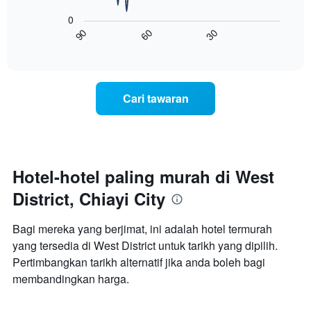
paksi
berikut
lalu
0
X
menunjukkan
60
30
90
yang
bagaimana
End
memaparkan
of
harga
interactive
kategori
bilik
chart
hotel
berubah
mengikut
menjelang
Cari tawaran
bintang.
tarikh
Carta
menginap
mempunyai
Carta
1
mempunyai
paksi
1
Y
paksi
Hotel-hotel paling murah di West
yang
X
memaparkan
District, Chiayi City
yang
harga
memaparkan
purata
bilangan
Bagi mereka yang berjimat, ini adalah hotel termurah
bilik
hari
hujung
yang tersedia di West District untuk tarikh yang dipilih.
sebelum
minggu
Pertimbangkan tarikh alternatif jika anda boleh bagi
penginapan
ini
Carta
membandingkan harga.
yang
mempunyai
ditemui
1
dalam