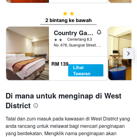
2 bintang
2 bintang ke bawah
Country Garden Hotel
2 bintang
Cemerlang 8.3
No. 678, Guangcai Street, West District, Chiayi City, Taiwan
RM 139
Lihat
Tawaran
Di mana untuk menginap di West
District
Tatal dan zum masuk pada kawasan di West District yang
anda rancang untuk melawat bagi mencari penginapan
yang berdekatan. Mengklik nama penginapan akan