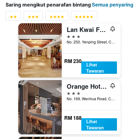
Semua penyaring
Saring mengikut penarafan bintang
Lan Kwai Fong Garden Hotel
3 bintang
No. 250, Yenping Street, Chiayi City, Taiwan
RM 230
Lihat
Tawaran
Orange Hotel - Wenhua
3 bintang
No. 169, Wenhua Road, Chiayi City, Taiwan
RM 188
Lihat
Tawaran