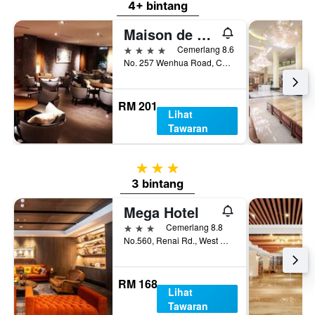
4+ bintang
Maison de Chine Hotel Chiayi
4 bintang
Cemerlang 8.6
No. 257 Wenhua Road, Chiayi City, Taiwan
RM 201
Lihat
Tawaran
3 bintang
3 bintang
Mega Hotel
3 bintang
Cemerlang 8.8
No.560, Renai Rd., West Dist., Chiayi City, Taiwan
RM 168
Lihat
Tawaran