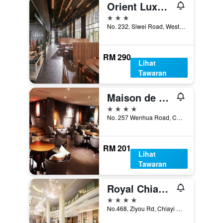
Orient Luxury Hotel
3 bintang
No. 232, Siwei Road, West District, Chiayi City, Taiwan
RM 290
Lihat
Tawaran
Maison de Chine Hotel Chiayi
4 bintang
No. 257 Wenhua Road, Chiayi City, Taiwan
RM 201
Lihat
Tawaran
Royal Chiayi Hotel
4 bintang
No.468, Ziyou Rd, Chiayi City, Taiwan