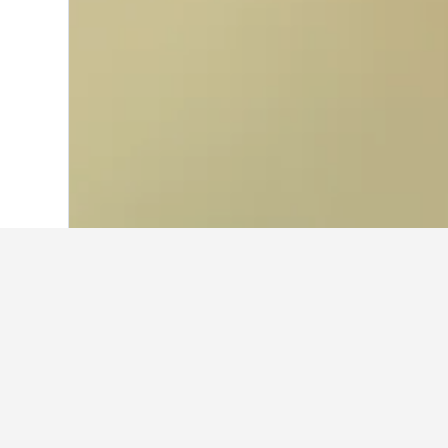
Laman Utama
Australia
108,549
Quee
Di mana untuk 