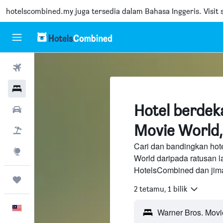
hotelscombined.my
juga tersedia dalam Bahasa Inggeris. Visit s
Penerbangan
Hotel
Hotel berdek
Sewaan Kereta
Movie World,
Pakej
Cari dan bandingkan hot
Eksplorasi
World daripada ratusan 
HotelsCombined dan jima
Perjalanan
2 tetamu, 1 bilik
Melayu
Warner Bros. Movie