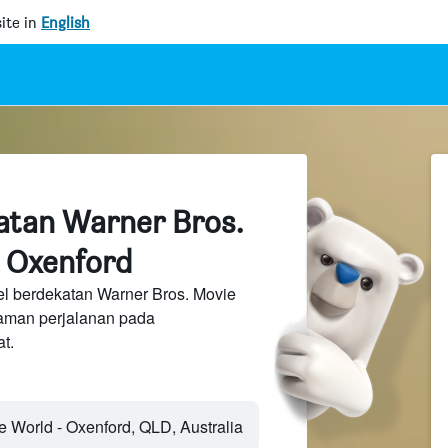
ite in
English
atan Warner Bros.
 Oxenford
el berdekatan Warner Bros. Movie
laman perjalanan pada
t.
 World - Oxenford, QLD, Australia