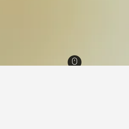
nsland
23,010
Gold Coast
4,725
Oxenford
12
Warner Bros. Movie Wo
menginap di Warner Bros. Mo