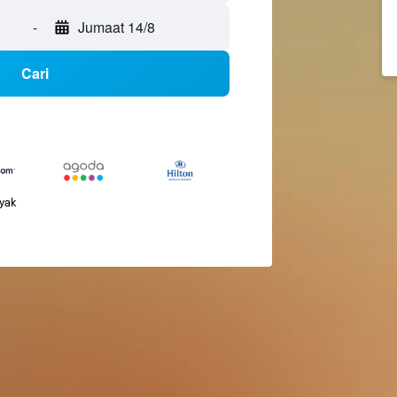
-
Jumaat 14/8
Cari
nyak