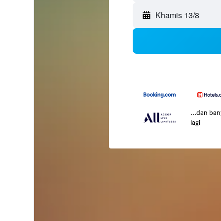
Khamis 13/8
...dan ba
lagi