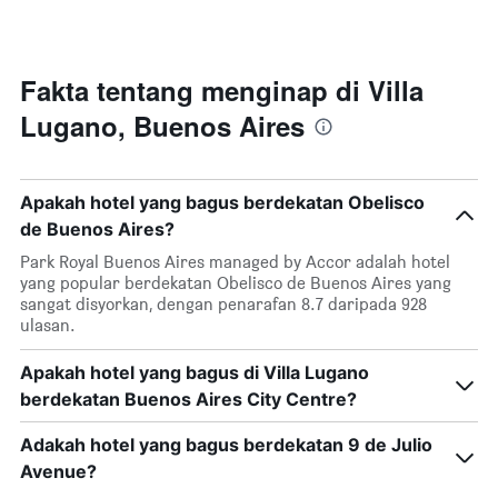
Y
dalam
yang
3
memaparkan
hari
harga
lalu
Fakta tentang menginap di Villa
purata
yang
bilik
Lugano, Buenos Aires
diagregatkan
malam
mengikut
ini
penarafan
yang
bintang
ditemui
Apakah hotel yang bagus berdekatan Obelisco
Carta
dalam
de Buenos Aires?
mempunyai
3
1
hari
Park Royal Buenos Aires managed by Accor adalah hotel
paksi
lalu
yang popular berdekatan Obelisco de Buenos Aires yang
X
sangat disyorkan, dengan penarafan 8.7 daripada 928
yang
ulasan.
memaparkan
kategori
Apakah hotel yang bagus di Villa Lugano
hotel
mengikut
berdekatan Buenos Aires City Centre?
bintang.
Carta
Adakah hotel yang bagus berdekatan 9 de Julio
mempunyai
Avenue?
1