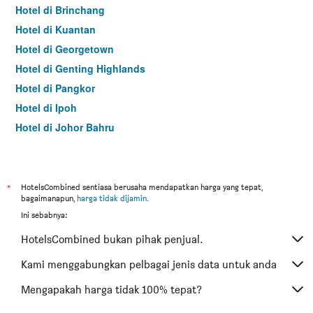
Hotel di Brinchang
Hotel di Kuantan
Hotel di Georgetown
Hotel di Genting Highlands
Hotel di Pangkor
Hotel di Ipoh
Hotel di Johor Bahru
Hotel di Hat Yai
Hotel di Kota Kinabalu
Hotel di Kuching
*
HotelsCombined sentiasa berusaha mendapatkan harga yang tepat,
bagaimanapun,
harga tidak dijamin
.
Hotel di Tokyo
Ini sebabnya:
Hotel di Batu Feringgi
HotelsCombined bukan pihak penjual.
Hotel di Bangkok
Hotel di Putrajaya
Kami menggabungkan pelbagai jenis data untuk anda
Hotel di Shah Alam
Mengapakah harga tidak 100% tepat?
Hotel di Kota Bharu