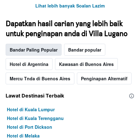
paksi
Lihat lebih banyak Soalan Lazim
Y
yang
memaparkan
Dapatkan hasil carian yang lebih baik
harga
purata
untuk penginapan anda di Villa Lugano
bilik
hujung
minggu
Bandar Paling Popular
Bandar popular
ini
yang
Hotel di Argentina
Kawasan di Buenos Aires
ditemui
dalam
Mercu Tnda di Buenos Aires
Penginapan Alternatif
3
hari
lalu
Lawat Destinasi Terbaik
Hotel di Kuala Lumpur
Hotel di Kuala Terengganu
Hotel di Port Dickson
Hotel di Melaka