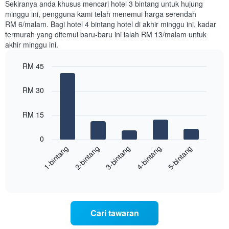
Sekiranya anda khusus mencari hotel 3 bintang untuk hujung
3
minggu ini, pengguna kami telah menemui harga serendah
hari
RM 6/malam. Bagi hotel 4 bintang hotel di akhir minggu ini, kadar
lalu
termurah yang ditemui baru-baru ini ialah RM 13/malam untuk
yang
akhir minggu ini.
diagregatkan
mengikut
RM 45
penarafan
bintang
Bar
Chart
Carta
graphic.
chart
RM 30
with
mempunyai
5
1
bars.
RM 15
paksi
X
Carta
yang
0
berikut
menunjukkan
3-bintang
1-bintang
4-bintang
2-bintang
5-bintang
memaparkan
kategori
purata
hotel
End
harga
mengikut
of
bilik
interactive
bintang.
hujung
chart
Carta
minggu
mempunyai
ini
1
Cari tawaran
yang
paksi
ditemui