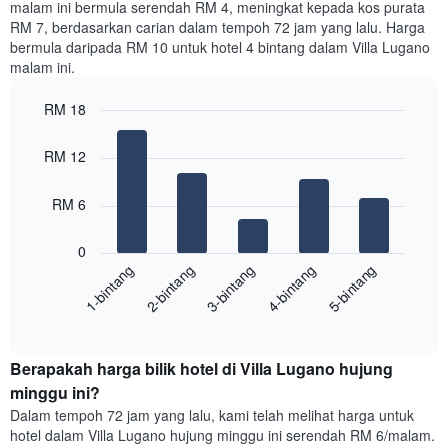
malam ini bermula serendah RM 4, meningkat kepada kos purata
RM 7, berdasarkan carian dalam tempoh 72 jam yang lalu. Harga
bermula daripada RM 10 untuk hotel 4 bintang dalam Villa Lugano
malam ini.
RM 18
Bar
Chart
graphic.
chart
RM 12
with
5
bars.
RM 6
Carta
0
berikut
3-bintang
1-bintang
4-bintang
2-bintang
5-bintang
memaparkan
harga
End
purata
of
satu
interactive
bilik
chart
Berapakah harga bilik hotel di Villa Lugano hujung
malam
ini
minggu ini?
yang
Dalam tempoh 72 jam yang lalu, kami telah melihat harga untuk
ditemui
hotel dalam Villa Lugano hujung minggu ini serendah RM 6/malam.
dalam