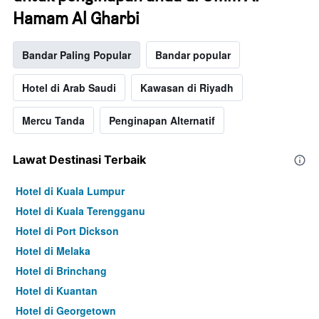
malam
ini
Hamam Al Gharbi
yang
ditemui
dalam
Bandar Paling Popular
Bandar popular
3
hari
Hotel di Arab Saudi
Kawasan di Riyadh
lalu
Mercu Tanda
Penginapan Alternatif
Lawat Destinasi Terbaik
Hotel di Kuala Lumpur
Hotel di Kuala Terengganu
Hotel di Port Dickson
Hotel di Melaka
Hotel di Brinchang
Hotel di Kuantan
Hotel di Georgetown