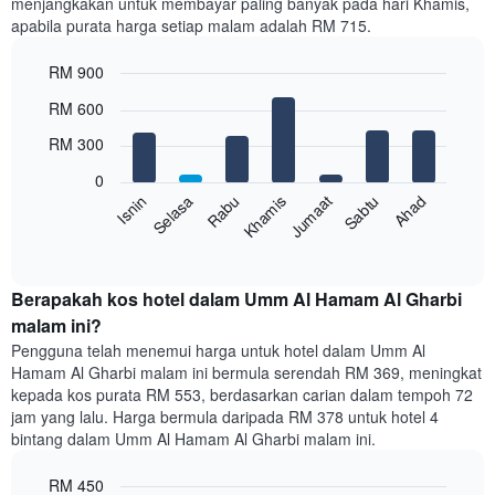
menjangkakan untuk membayar paling banyak pada hari Khamis,
mempunyai
apabila purata harga setiap malam adalah RM 715.
1
paksi
RM 900
X
yang
Bar
Chart
RM 600
memaparkan
graphic.
chart
with
bulan.
RM 300
7
Carta
bars.
mempunyai
0
1
Rabu
Khamis
Jumaat
Sabtu
Ahad
Isnin
Selasa
Carta
paksi
berikut
End
Y
of
memaparkan
yang
interactive
harga
chart
memaparkan
purata
Berapakah kos hotel dalam Umm Al Hamam Al Gharbi
harga
bilik
malam ini?
purata
setiap
bilik
Pengguna telah menemui harga untuk hotel dalam Umm Al
hari
Hamam Al Gharbi malam ini bermula serendah RM 369, meningkat
dalam
kepada kos purata RM 553, berdasarkan carian dalam tempoh 72
seminggu
jam yang lalu. Harga bermula daripada RM 378 untuk hotel 4
Carta
bintang dalam Umm Al Hamam Al Gharbi malam ini.
mempunyai
1
paksi
RM 450