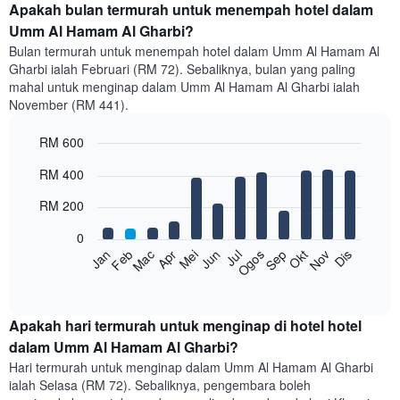
Apakah bulan termurah untuk menempah hotel dalam
Umm Al Hamam Al Gharbi?
Bulan termurah untuk menempah hotel dalam Umm Al Hamam Al
Gharbi ialah Februari (RM 72). Sebaliknya, bulan yang paling
mahal untuk menginap dalam Umm Al Hamam Al Gharbi ialah
November (RM 441).
RM 600
Bar
Chart
RM 400
graphic.
chart
with
RM 200
12
bars.
0
Feb
Mei
Ogos
Nov
Mac
Jun
Sep
Dis
Jan
Apr
Jul
Okt
Carta
berikut
End
of
memaparkan
interactive
harga
chart
purata
Apakah hari termurah untuk menginap di hotel hotel
bilik
dalam Umm Al Hamam Al Gharbi?
setiap
Hari termurah untuk menginap dalam Umm Al Hamam Al Gharbi
bulan
ialah Selasa (RM 72). Sebaliknya, pengembara boleh
Carta