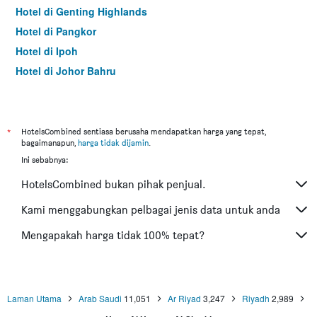
Hotel di Genting Highlands
Hotel di Pangkor
Hotel di Ipoh
Hotel di Johor Bahru
Hotel di Hat Yai
Hotel di Kota Kinabalu
Hotel di Kuching
*
HotelsCombined sentiasa berusaha mendapatkan harga yang tepat,
bagaimanapun,
harga tidak dijamin
.
Hotel di Tokyo
Ini sebabnya:
Hotel di Batu Feringgi
HotelsCombined bukan pihak penjual.
Hotel di Bangkok
Hotel di Putrajaya
Kami menggabungkan pelbagai jenis data untuk anda
Hotel di Shah Alam
Mengapakah harga tidak 100% tepat?
Hotel di Kota Bharu
Hotel di Mersing
Hotel di Taiping
Laman Utama
Arab Saudi
11,051
Ar Riyad
3,247
Riyadh
2,989
Hotel di Lumut