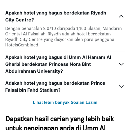
penarafan
bintang
Apakah hotel yang bagus berdekatan Riyadh
Carta
City Centre?
mempunyai
1
Dengan penarafan 9.0/10 daripada 1,160 ulasan, Mandarin
paksi
Oriental Al Faisaliah, Riyadh adalah hotel berdekatan
X
Riyadh City Centre yang disyorkan oleh para pengguna
yang
HotelsCombined.
menunjukkan
kategori
Apakah hotel yang bagus di Umm Al Hamam Al
hotel
mengikut
Gharbi berdekatan Princess Nora Bint
bintang.
Abdulrahman University?
Carta
mempunyai
Adakah hotel yang bagus berdekatan Prince
1
Faisal bin Fahd Stadium?
paksi
Y
Lihat lebih banyak Soalan Lazim
yang
memaparkan
harga
Dapatkan hasil carian yang lebih baik
purata
bilik
untuk penginapan anda di Umm Al