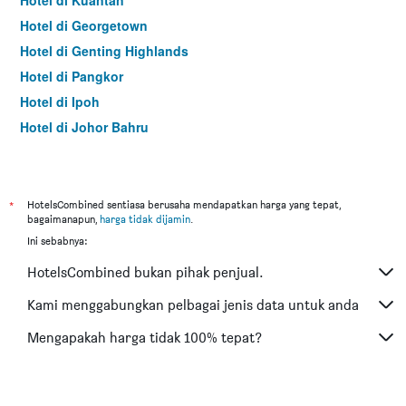
Hotel di Kuantan
Hotel di Georgetown
Hotel di Genting Highlands
Hotel di Pangkor
Hotel di Ipoh
Hotel di Johor Bahru
Hotel di Hat Yai
Hotel di Kota Kinabalu
Hotel di Kuching
*
HotelsCombined sentiasa berusaha mendapatkan harga yang tepat,
bagaimanapun,
harga tidak dijamin
.
Hotel di Tokyo
Ini sebabnya:
Hotel di Batu Feringgi
HotelsCombined bukan pihak penjual.
Hotel di Bangkok
Hotel di Putrajaya
Kami menggabungkan pelbagai jenis data untuk anda
Hotel di Shah Alam
Mengapakah harga tidak 100% tepat?
Hotel di Kota Bharu
Hotel di Mersing