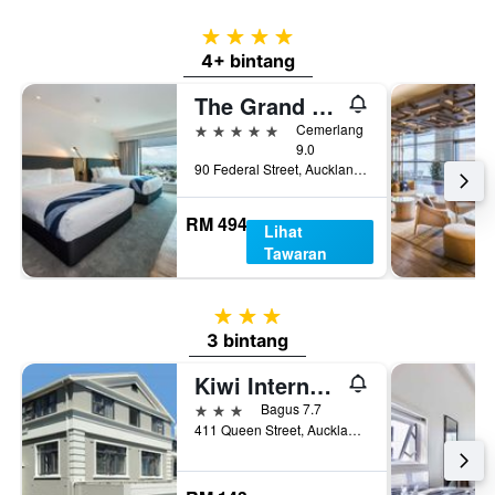
4 bintang
4+ bintang
The Grand by SkyCity
5 bintang
Cemerlang
9.0
90 Federal Street, Auckland, New Zealand
RM 494
Lihat
Tawaran
3 bintang
3 bintang
Kiwi International Hotel
3 bintang
Bagus 7.7
411 Queen Street, Auckland, New Zealand