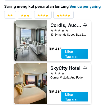
Semua penyaring
Saring mengikut penarafan bintang
Cordis, Auckland by Langham Hospitality Group
5 bintang
83 Symonds Street, Box 2771, Auckland, New Zealand
RM 415
Lihat
Tawaran
SkyCity Hotel
4 bintang
Corner Victoria And Federal Streets, Auckland, New Zealand
RM 410
Lihat
Tawaran