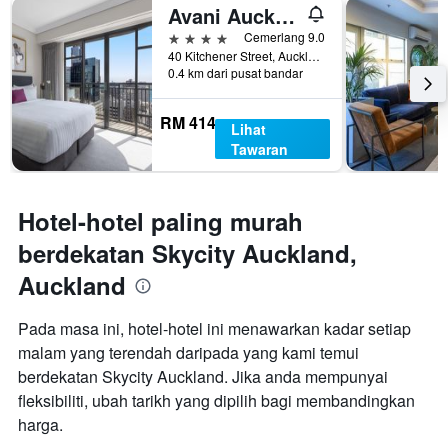
Avani Auckland Metropolis Residences
4 bintang
Cemerlang 9.0
40 Kitchener Street, Auckland, New Zealand
0.4 km dari pusat bandar
RM 414
Lihat
Tawaran
Hotel-hotel paling murah
berdekatan Skycity Auckland,
Auckland
Pada masa ini, hotel-hotel ini menawarkan kadar setiap
malam yang terendah daripada yang kami temui
berdekatan Skycity Auckland. Jika anda mempunyai
fleksibiliti, ubah tarikh yang dipilih bagi membandingkan
harga.