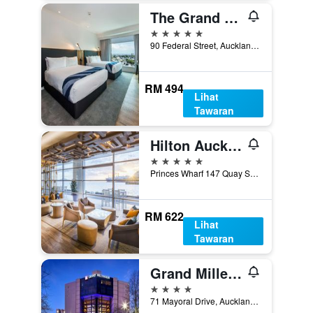
The Grand by SkyCity
5 bintang
90 Federal Street, Auckland, New Zealand
RM 494
Lihat
Tawaran
Hilton Auckland
5 bintang
Princes Wharf 147 Quay Street, Auckland, New Zealand
RM 622
Lihat
Tawaran
Grand Millennium Auckland
4 bintang
71 Mayoral Drive, Auckland, New Zealand