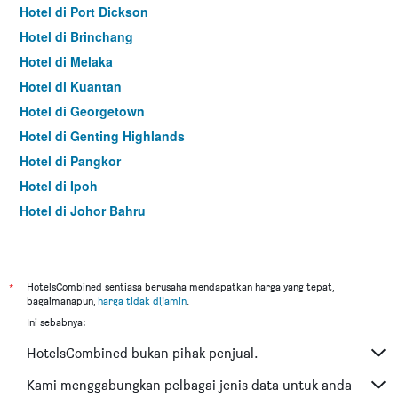
Hotel di Port Dickson
Hotel di Brinchang
Hotel di Melaka
Hotel di Kuantan
Hotel di Georgetown
Hotel di Genting Highlands
Hotel di Pangkor
Hotel di Ipoh
Hotel di Johor Bahru
Hotel di Hat Yai
Hotel di Kota Kinabalu
Hotel di Kuching
*
HotelsCombined sentiasa berusaha mendapatkan harga yang tepat,
bagaimanapun,
harga tidak dijamin
.
Hotel di Tokyo
Ini sebabnya:
Hotel di Batu Feringgi
HotelsCombined bukan pihak penjual.
Hotel di Bangkok
Hotel di Putrajaya
Kami menggabungkan pelbagai jenis data untuk anda