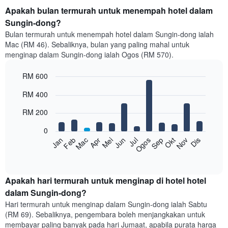
Apakah bulan termurah untuk menempah hotel dalam
Sungin-dong?
Bulan termurah untuk menempah hotel dalam Sungin-dong ialah
Mac (RM 46). Sebaliknya, bulan yang paling mahal untuk
menginap dalam Sungin-dong ialah Ogos (RM 570).
RM 600
Bar
Chart
RM 400
graphic.
chart
with
RM 200
12
bars.
0
Feb
Mei
Ogos
Nov
Mac
Jun
Sep
Dis
Jan
Apr
Jul
Okt
Carta
berikut
End
of
memaparkan
interactive
harga
chart
purata
Apakah hari termurah untuk menginap di hotel hotel
bilik
dalam Sungin-dong?
setiap
Hari termurah untuk menginap dalam Sungin-dong ialah Sabtu
bulan
(RM 69). Sebaliknya, pengembara boleh menjangkakan untuk
Carta
membayar paling banyak pada hari Jumaat, apabila purata harga
mempunyai