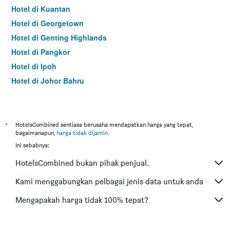
Hotel di Kuantan
Hotel di Georgetown
Hotel di Genting Highlands
Hotel di Pangkor
Hotel di Ipoh
Hotel di Johor Bahru
Hotel di Hat Yai
Hotel di Kota Kinabalu
Hotel di Kuching
*
HotelsCombined sentiasa berusaha mendapatkan harga yang tepat,
bagaimanapun,
harga tidak dijamin
.
Hotel di Tokyo
Ini sebabnya:
Hotel di Batu Feringgi
HotelsCombined bukan pihak penjual.
Hotel di Bangkok
Hotel di Putrajaya
Kami menggabungkan pelbagai jenis data untuk anda
Hotel di Shah Alam
Mengapakah harga tidak 100% tepat?
Hotel di Kota Bharu
Hotel di Mersing