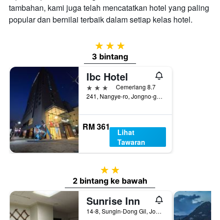
tambahan, kami juga telah mencatatkan hotel yang paling
popular dan bernilai terbaik dalam setiap kelas hotel.
3 bintang
3 bintang
Ibc Hotel
3 bintang
Cemerlang 8.7
241, Nangye-ro, Jongno-gu, Seoul, Korea Selatan
RM 361
Lihat
Tawaran
2 bintang
2 bintang ke bawah
Sunrise Inn
14-8, Sungin-Dong Gil, Jongno-gu, Seoul, Korea Selatan