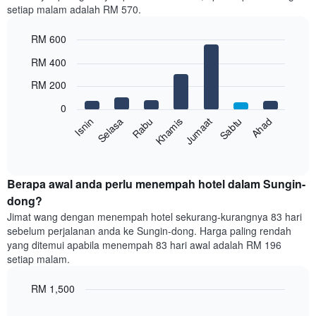
setiap malam adalah RM 570.
1
paksi
RM 600
X
yang
Bar
Chart
RM 400
memaparkan
graphic.
chart
with
bulan.
RM 200
7
Carta
bars.
mempunyai
0
1
Rabu
Khamis
Jumaat
Sabtu
Ahad
Isnin
Selasa
Carta
paksi
berikut
End
Y
of
memaparkan
yang
interactive
harga
chart
memaparkan
purata
Berapa awal anda perlu menempah hotel dalam Sungin-
harga
bilik
dong?
purata
setiap
bilik
Jimat wang dengan menempah hotel sekurang-kurangnya 83 hari
hari
sebelum perjalanan anda ke Sungin-dong. Harga paling rendah
dalam
yang ditemui apabila menempah 83 hari awal adalah RM 196
seminggu
setiap malam.
Carta
mempunyai
RM 1,500
1
paksi
Line
Chart
X
graphic.
chart