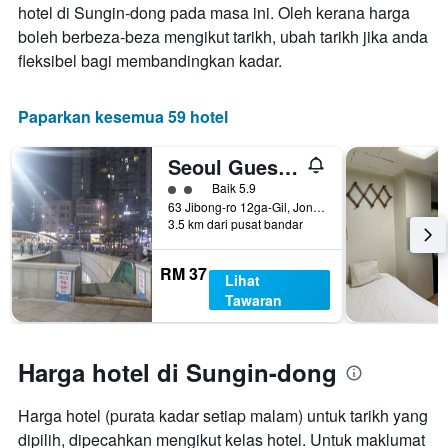
hotel di Sungin-dong pada masa ini. Oleh kerana harga
sebelum
boleh berbeza-beza mengikut tarikh, ubah tarikh jika anda
penginapan
Carta
fleksibel bagi membandingkan kadar.
mempunyai
1
paksi
Paparkan kesemua 59 hotel
Y
yang
Seoul Guesthouse Foreigners Only
memaparkan
harga
penarafan kelas 2
Baik 5.9
purata
63 Jibong-ro 12ga-Gil, Jongno-gu, Seoul, Korea Selatan
3.5 km dari pusat bandar
bilik
RM 37
Lihat
Tawaran
Harga hotel di Sungin-dong
Harga hotel (purata kadar setiap malam) untuk tarikh yang
dipilih, dipecahkan mengikut kelas hotel. Untuk maklumat