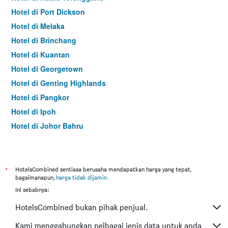
Hotel di Port Dickson
Hotel di Melaka
Hotel di Brinchang
Hotel di Kuantan
Hotel di Georgetown
Hotel di Genting Highlands
Hotel di Pangkor
Hotel di Ipoh
Hotel di Johor Bahru
Hotel di Hat Yai
Hotel di Kota Kinabalu
Hotel di Kuching
*
HotelsCombined sentiasa berusaha mendapatkan harga yang tepat,
bagaimanapun,
harga tidak dijamin
.
Hotel di Tokyo
Ini sebabnya:
Hotel di Batu Feringgi
HotelsCombined bukan pihak penjual.
Hotel di Bangkok
Hotel di Putrajaya
Kami menggabungkan pelbagai jenis data untuk anda