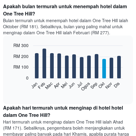
Apakah bulan termurah untuk menempah hotel dalam
One Tree Hill?
Bulan termurah untuk menempah hotel dalam One Tree Hill ialah
Oktober (RM 181). Sebaliknya, bulan yang paling mahal untuk
menginap dalam One Tree Hill ialah Februari (RM 277).
RM 300
Bar
Chart
RM 200
graphic.
chart
with
RM 100
12
bars.
0
Feb
Mei
Ogos
Nov
Mac
Jun
Sep
Dis
Jan
Apr
Jul
Okt
Carta
berikut
End
of
memaparkan
interactive
harga
chart
purata
Apakah hari termurah untuk menginap di hotel hotel
bilik
dalam One Tree Hill?
setiap
Hari termurah untuk menginap dalam One Tree Hill ialah Ahad
bulan
(RM 171). Sebaliknya, pengembara boleh menjangkakan untuk
Carta
membayar paling banyak pada hari Khamis, apabila purata harga
mempunyai