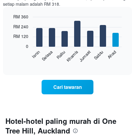
setiap malam adalah RM 318.
1
paksi
RM 360
X
yang
Bar
Chart
RM 240
memaparkan
graphic.
chart
with
bulan.
RM 120
7
Carta
bars.
mempunyai
0
1
Rabu
Khamis
Jumaat
Sabtu
Ahad
Isnin
Selasa
Carta
paksi
berikut
End
Y
of
memaparkan
yang
interactive
harga
chart
memaparkan
purata
harga
bilik
purata
Cari tawaran
setiap
bilik
hari
dalam
seminggu
Carta
mempunyai
Hotel-hotel paling murah di One
1
Tree Hill, Auckland
paksi
X