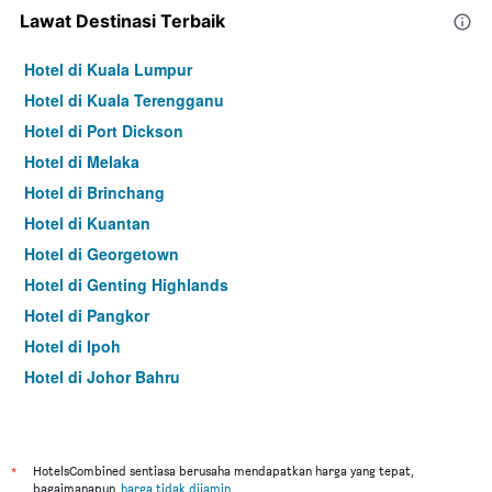
Lawat Destinasi Terbaik
Hotel di Kuala Lumpur
Hotel di Kuala Terengganu
Hotel di Port Dickson
Hotel di Melaka
Hotel di Brinchang
Hotel di Kuantan
Hotel di Georgetown
Hotel di Genting Highlands
Hotel di Pangkor
Hotel di Ipoh
Hotel di Johor Bahru
Hotel di Hat Yai
Hotel di Kota Kinabalu
Hotel di Kuching
*
HotelsCombined sentiasa berusaha mendapatkan harga yang tepat,
bagaimanapun,
harga tidak dijamin
.