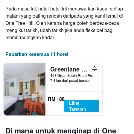
yang
Pada masa ini, hotel-hotel ini menawarkan kadar setiap
memaparkan
malam yang paling rendah daripada yang kami temui di
hari
One Tree Hill. Oleh kerana harga boleh berbeza-beza
dalam
seminggu.
mengikut tarikh, ubah tarikh jika anda fleksibel bagi
Carta
membandingkan kadar.
mempunyai
1
paksi
Paparkan kesemua 11 hotel
Y
yang
Greenlane Motel
memaparkan
purata
453 Great South Road Penrose, Auckland, New Zealand
harga
7.4 km dari pusat bandar
bilik
RM 188
Lihat
Tawaran
Di mana untuk menginap di One