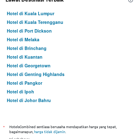
Hotel di Kuala Lumpur
Hotel di Kuala Terengganu
Hotel di Port Dickson
Hotel di Melaka
Hotel di Brinchang
Hotel di Kuantan
Hotel di Georgetown
Hotel di Genting Highlands
Hotel di Pangkor
Hotel di Ipoh
Hotel di Johor Bahru
Hotel di Hat Yai
Hotel di Kota Kinabalu
Hotel di Kuching
*
HotelsCombined sentiasa berusaha mendapatkan harga yang tepat,
bagaimanapun,
harga tidak dijamin
.
Hotel di Tokyo