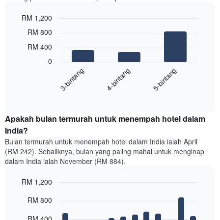
RM 1,200
Bar
Chart
RM 800
graphic.
chart
with
RM 400
3
0
bars.
4-bintang
5-bintang
3-bintang
Carta
berikut
End
of
menunjukkan
interactive
harga
chart
purata
Apakah bulan termurah untuk menempah hotel dalam
untuk
India?
bilik
Bulan termurah untuk menempah hotel dalam India ialah April
double
(RM 242). Sebaliknya, bulan yang paling mahal untuk menginap
dalam
dalam India ialah November (RM 884).
3
hari
RM 1,200
lalu
yang
Bar
Chart
RM 800
graphic.
diagregatkan
chart
with
mengikut
12
RM 400
penarafan