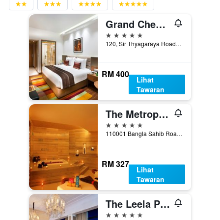
Grand Chennai By Grt Hotels
5 bintang
120, Sir Thyagaraya Road, Chennai, India
RM 400
Lihat
Tawaran
The Metropolitan Hotel and Spa New Delhi
5 bintang
110001 Bangla Sahib Road New Delhi, 110001 India, New Delhi, India
RM 327
Lihat
Tawaran
The Leela Palace Chennai
5 bintang