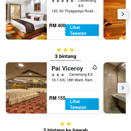
5 bintang
Cemerlang
9.0
120, Sir Thyagaraya Road, Chennai, India
RM 400
Lihat
Tawaran
3 bintang
3 bintang
Pai Viceroy
3 bintang
Cemerlang 8.6
18-1-5/6, 18th Ward, Ramachandra Nagar, Tirupati, India
RM 155
Lihat
Tawaran
2 bintang
2 bintang ke bawah