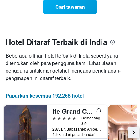
memaparkan
menjelang
purata
Cari tawaran
tarikh
harga
menginap
bilik
Carta
mempunyai
1
paksi
Hotel Ditaraf Terbaik di India
X
yang
Beberapa pilihan hotel terbaik di India seperti yang
memaparkan
bilangan
ditentukan oleh para pengguna kami. Lihat ulasan
hari
pengguna untuk mengetahui mengapa penginapan-
sebelum
penginapan ini ditaraf terbaik.
penginapan
Carta
mempunyai
Paparkan kesemua 192,268 hotel
1
paksi
Itc Grand Central, A Luxury Collection Hotel, Mumbai
Y
yang
5 bintang
Cemerlang
memaparkan
8.9
harga
287, Dr. Babasaheb Ambedkar Road, Mumbai, India
purata
4.9 km dari pusat bandar
bilik