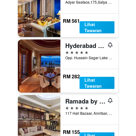
Adyar Seaface,175,Satya Dev Av. Ext,M.R.C. Nagar, Chennai, India
RM 561
Lihat
Tawaran
Hyderabad Marriott Hotel & Convention Centre
5 bintang
Opp. Hussain Sagar Lake Tank Bund Rd, Hyderabad, India
RM 282
Lihat
Tawaran
Ramada by Wyndham Amritsar
5 bintang
117 Hall Bazaar, Amritsar, India
RM 155
Lihat