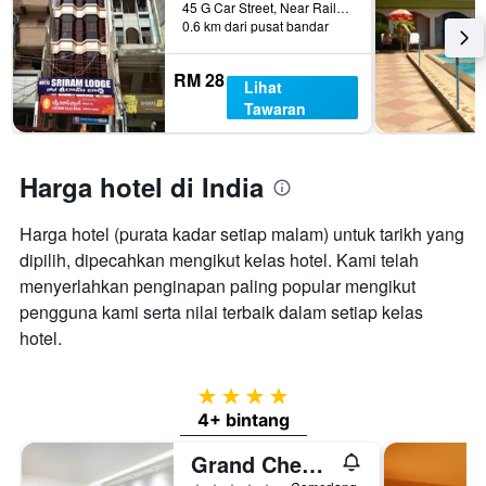
45 G Car Street, Near Railway Station, Upstairs of Lakshmi Vilas Bank, Besides Bhimas Delux Hotel, Tirupati -, Tirupati, India
0.6 km dari pusat bandar
RM 28
Lihat
Tawaran
Harga hotel di India
Harga hotel (purata kadar setiap malam) untuk tarikh yang
dipilih, dipecahkan mengikut kelas hotel. Kami telah
menyerlahkan penginapan paling popular mengikut
pengguna kami serta nilai terbaik dalam setiap kelas
hotel.
4 bintang
4+ bintang
Grand Chennai By Grt Hotels