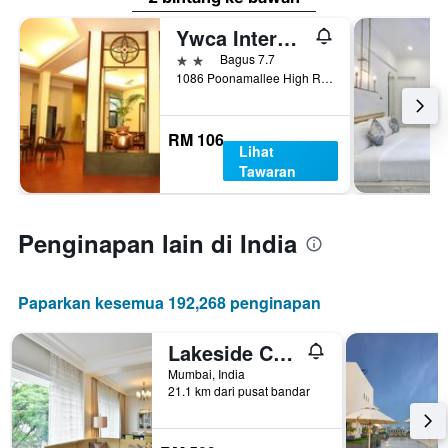
Ywca International Guest House
2 bintang
Bagus 7.7
1086 Poonamallee High Road, Chennai, India
RM 106
Lihat
Tawaran
Penginapan lain di India
Paparkan kesemua 192,268 penginapan
Lakeside Chalet, Mumbai - Marriott Executive Apartments
Mumbai, India
21.1 km dari pusat bandar