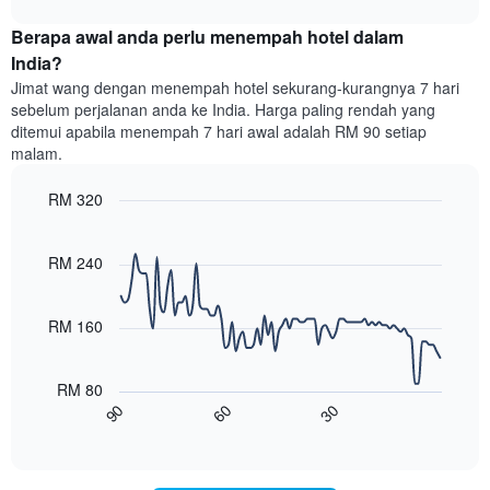
dalam
harga
chart
memaparkan
3
purata
Berapa awal anda perlu menempah hotel dalam
harga
hari
bilik
India?
purata
lalu
setiap
bilik
Jimat wang dengan menempah hotel sekurang-kurangnya 7 hari
hari
sebelum perjalanan anda ke India. Harga paling rendah yang
dalam
ditemui apabila menempah 7 hari awal adalah RM 90 setiap
seminggu
malam.
Carta
mempunyai
RM 320
1
paksi
Line
Chart
X
graphic.
chart
with
yang
RM 240
90
memaparkan
data
hari
points.
dalam
RM 160
seminggu.
Carta
Carta
berikut
mempunyai
RM 80
menunjukkan
1
90
60
30
bagaimana
End
paksi
of
harga
interactive
Y
bilik
chart
yang
berubah