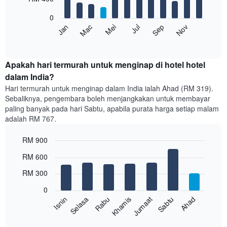
bars.
bintang
0
Carta
Carta
Mei
Nov
Mac
Sep
Jul
Jan
mempunyai
berikut
End
1
of
memaparkan
paksi
interactive
harga
chart
X
purata
Apakah hari termurah untuk menginap di hotel hotel
yang
bilik
dalam India?
memaparkan
setiap
kategori
Hari termurah untuk menginap dalam India ialah Ahad (RM 319).
bulan
hotel
Sebaliknya, pengembara boleh menjangkakan untuk membayar
Carta
mengikut
paling banyak pada hari Sabtu, apabila purata harga setiap malam
mempunyai
bintang.
adalah RM 767.
1
Carta
paksi
mempunyai
RM 900
X
1
yang
Bar
Chart
paksi
RM 600
memaparkan
graphic.
chart
Y
with
bulan.
RM 300
yang
7
Carta
memaparkan
bars.
mempunyai
0
harga
1
Rabu
Khamis
Jumaat
Sabtu
Ahad
Isnin
Selasa
purata
Carta
paksi
bilik
berikut
End
Y
double
of
memaparkan
yang
interactive