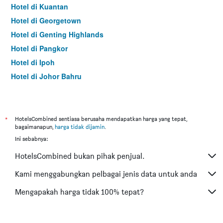
Hotel di Kuantan
Hotel di Georgetown
Hotel di Genting Highlands
Hotel di Pangkor
Hotel di Ipoh
Hotel di Johor Bahru
Hotel di Hat Yai
Hotel di Kota Kinabalu
Hotel di Kuching
*
HotelsCombined sentiasa berusaha mendapatkan harga yang tepat,
bagaimanapun,
harga tidak dijamin
.
Hotel di Tokyo
Ini sebabnya:
Hotel di Batu Feringgi
HotelsCombined bukan pihak penjual.
Hotel di Bangkok
Hotel di Putrajaya
Kami menggabungkan pelbagai jenis data untuk anda
Hotel di Shah Alam
Mengapakah harga tidak 100% tepat?
Hotel di Kota Bharu
Hotel di Mersing