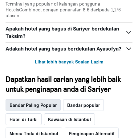
ditemui
Terminal yang popular di kalangan pengguna
1
dalam
HotelsCombined, dengan penarafan 8.6 daripada 1,176
paksi
3
ulasan.
Y
hari
yang
lalu
Apakah hotel yang bagus di Sariyer berdekatan
memaparkan
harga
Taksim?
purata
bilik
Adakah hotel yang bagus berdekatan Ayasofya?
Lihat lebih banyak Soalan Lazim
Dapatkan hasil carian yang lebih baik
untuk penginapan anda di Sariyer
Bandar Paling Popular
Bandar popular
Hotel di Turki
Kawasan di Istanbul
Mercu Tnda di Istanbul
Penginapan Alternatif