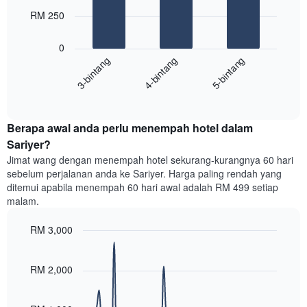
1
bars.
RM 250
paksi
X
Carta
yang
0
berikut
menunjukkan
4-bintang
5-bintang
3-bintang
memaparkan
kategori
purata
hotel
End
harga
mengikut
of
bilik
interactive
bintang.
hujung
chart
Carta
Berapa awal anda perlu menempah hotel dalam
minggu
mempunyai
ini
Sariyer?
1
yang
paksi
Jimat wang dengan menempah hotel sekurang-kurangnya 60 hari
ditemui
Y
sebelum perjalanan anda ke Sariyer. Harga paling rendah yang
dalam
yang
ditemui apabila menempah 60 hari awal adalah RM 499 setiap
3
memaparkan
malam.
hari
harga
lalu
purata
RM 3,000
yang
bilik
diagregatkan
Line
Chart
malam
graphic.
chart
mengikut
ini
with
RM 2,000
penarafan
yang
90
bintang
ditemui
data
Carta
points.
dalam