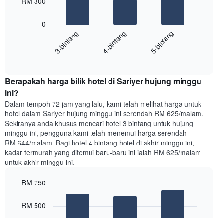
RM 300
hari
dalam
Carta
seminggu.
0
berikut
Carta
4-bintang
5-bintang
3-bintang
memaparkan
mempunyai
harga
1
End
purata
paksi
of
satu
interactive
Y
bilik
chart
yang
Berapakah harga bilik hotel di Sariyer hujung minggu
malam
memaparkan
ini
ini?
purata
yang
Dalam tempoh 72 jam yang lalu, kami telah melihat harga untuk
harga
ditemui
hotel dalam Sariyer hujung minggu ini serendah RM 625/malam.
bilik
dalam
Sekiranya anda khusus mencari hotel 3 bintang untuk hujung
3
minggu ini, pengguna kami telah menemui harga serendah
hari
RM 644/malam. Bagi hotel 4 bintang hotel di akhir minggu ini,
lalu
kadar termurah yang ditemui baru-baru ini ialah RM 625/malam
yang
untuk akhir minggu ini.
diagregatkan
mengikut
RM 750
penarafan
bintang
Bar
Chart
Carta
graphic.
chart
RM 500
with
mempunyai
3