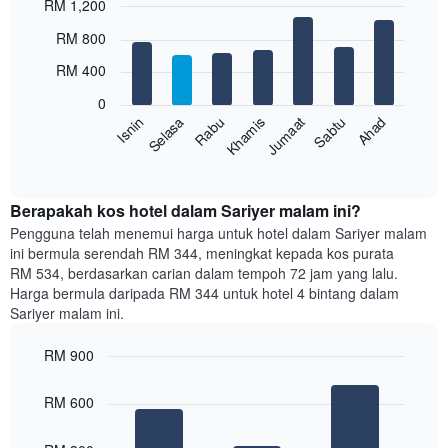
RM 1,200
X
yang
Bar
Chart
RM 800
memaparkan
graphic.
chart
with
bulan.
RM 400
7
Carta
bars.
mempunyai
0
1
Sabtu
Khamis
Selasa
Ahad
Jumaat
Rabu
Isnin
Carta
paksi
berikut
End
Y
of
memaparkan
yang
interactive
harga
chart
memaparkan
purata
Berapakah kos hotel dalam Sariyer malam ini?
harga
bilik
Pengguna telah menemui harga untuk hotel dalam Sariyer malam
purata
setiap
bilik
ini bermula serendah RM 344, meningkat kepada kos purata
hari
RM 534, berdasarkan carian dalam tempoh 72 jam yang lalu.
dalam
Harga bermula daripada RM 344 untuk hotel 4 bintang dalam
seminggu
Sariyer malam ini.
Carta
mempunyai
RM 900
1
paksi
Bar
Chart
graphic.
chart
X
RM 600
with
yang
3
memaparkan
bars.