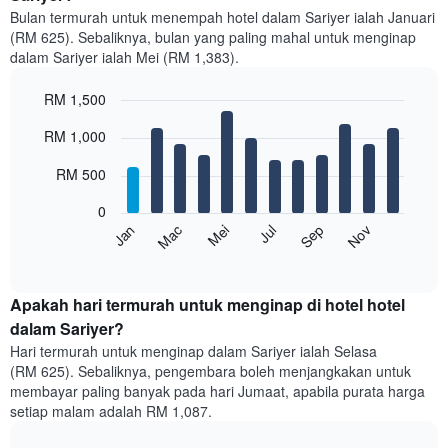
Bulan termurah untuk menempah hotel dalam Sariyer ialah Januari
(RM 625). Sebaliknya, bulan yang paling mahal untuk menginap
dalam Sariyer ialah Mei (RM 1,383).
RM 1,500
Bar
Chart
RM 1,000
graphic.
chart
with
12
RM 500
bars.
0
Carta
Mei
Nov
Mac
Sep
Jan
Jul
berikut
End
of
memaparkan
interactive
harga
chart
purata
Apakah hari termurah untuk menginap di hotel hotel
bilik
dalam Sariyer?
setiap
Hari termurah untuk menginap dalam Sariyer ialah Selasa
bulan
(RM 625). Sebaliknya, pengembara boleh menjangkakan untuk
Carta
membayar paling banyak pada hari Jumaat, apabila purata harga
mempunyai
setiap malam adalah RM 1,087.
1
paksi