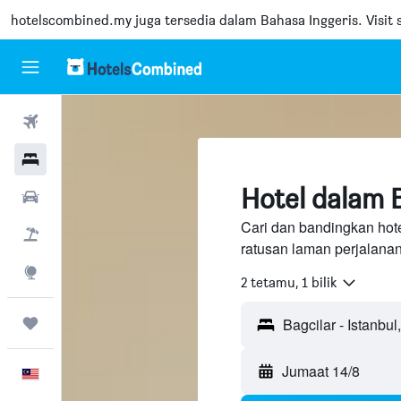
hotelscombined.my
juga tersedia dalam Bahasa Inggeris. Visit s
Penerbangan
Hotel
Hotel dalam B
Sewaan Kereta
Cari dan bandingkan hotel
Pakej
ratusan laman perjalana
Eksplorasi
2 tetamu, 1 bilik
Perjalanan
Bagcilar - Istanbul,
Jumaat 14/8
Melayu