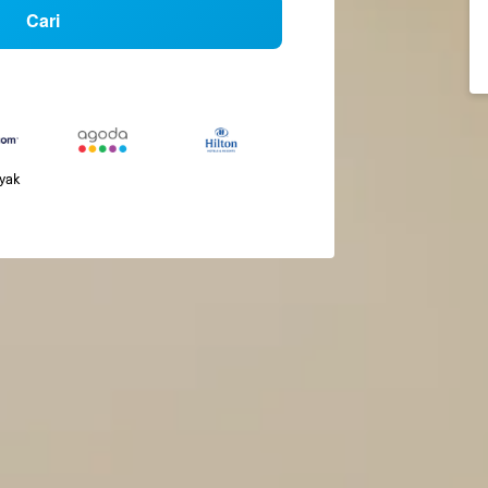
Cari
nyak