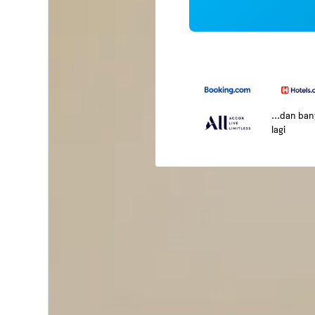
...dan ba
lagi