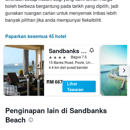
boleh berbeza bergantung pada tarikh yang dipilih, jadi
gunakan ruangan carian untuk menyemak imbas lebih
banyak pilihan jika anda mempunyai fleksibiliti.
Paparkan kesemua 45 hotel
Sandbanks Hotel
4 bintang
Bagus 7.5
15 Banks Road, Poole, United Kingdom
4.4 km dari pusat bandar
RM 667
Lihat
Tawaran
Penginapan lain di Sandbanks
Beach