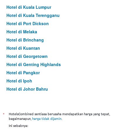
Hotel di Kuala Lumpur
Hotel di Kuala Terengganu
Hotel di Port Dickson
Hotel di Melaka
Hotel di Brinchang
Hotel di Kuantan
Hotel di Georgetown
Hotel di Genting Highlands
Hotel di Pangkor
Hotel di Ipoh
Hotel di Johor Bahru
Hotel di Hat Yai
Hotel di Kota Kinabalu
Hotel di Kuching
*
HotelsCombined sentiasa berusaha mendapatkan harga yang tepat,
bagaimanapun,
harga tidak dijamin
.
Hotel di Tokyo
Ini sebabnya:
Hotel di Batu Feringgi