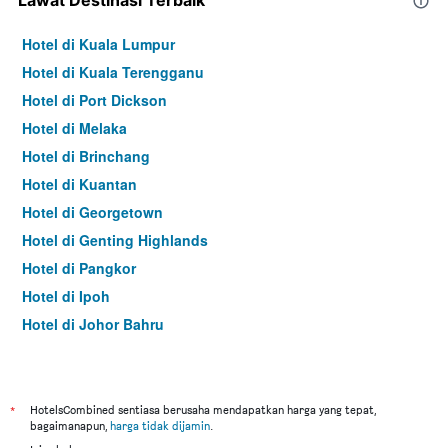
Lawat Destinasi Terbaik
Hotel di Kuala Lumpur
Hotel di Kuala Terengganu
Hotel di Port Dickson
Hotel di Melaka
Hotel di Brinchang
Hotel di Kuantan
Hotel di Georgetown
Hotel di Genting Highlands
Hotel di Pangkor
Hotel di Ipoh
Hotel di Johor Bahru
Hotel di Hat Yai
Hotel di Kota Kinabalu
Hotel di Kuching
*
HotelsCombined sentiasa berusaha mendapatkan harga yang tepat,
bagaimanapun,
harga tidak dijamin
.
Hotel di Tokyo