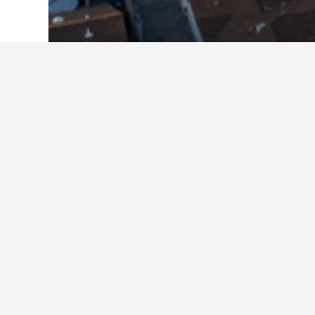
Laman Utama
Amerika Syarikat
1,006,985
Fakta tentang 
Apakah hotel yang bagus berd
AIR Venice on the Beach adalah hot
Apakah hotel yang bagus di C
Adakah hotel yang bagus berd