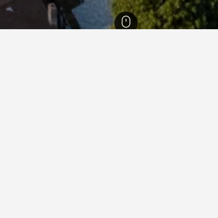
California
88,087
Los Angeles
6,432
San Fernando Valley
Canoga
menginap di Canoga Park, Lo
ekatan Venice Beach?
el yang popular berdekatan Venice Beach yang sangat disyorkan, 
anoga Park berdekatan Los Angeles Convention Center?
ekatan Staples Center?