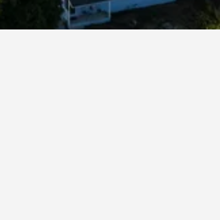
 Park
s Angeles
dengan penarafan 7.3 daripada 3,530 ulasan.