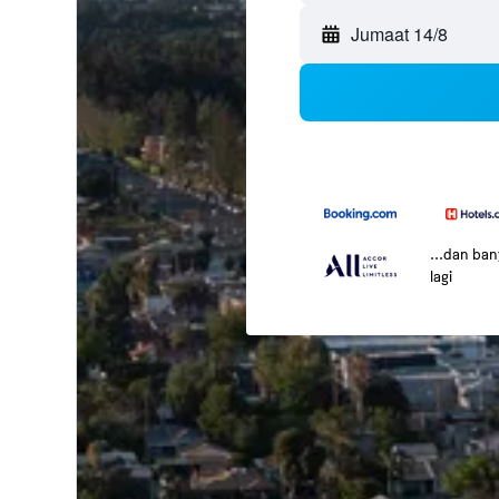
Jumaat 14/8
...dan ba
lagi