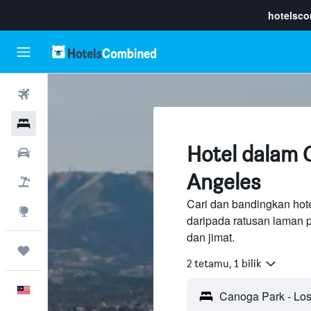
hotelsc
Penerbangan
Hotel
Hotel dalam 
Sewaan Kereta
Angeles
Pakej
Cari dan bandingkan hot
Eksplorasi
daripada ratusan laman 
dan jimat.
Perjalanan
2 tetamu, 1 bilik
Melayu