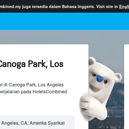
ombined.my
juga tersedia dalam Bahasa Inggeris. Visit site in
Engl
Canoga Park, Los
el di Canoga Park, Los Angeles
perjalanan pada HotelsCombined