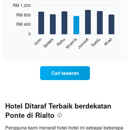
RM 1,200
X
yang
Bar
Chart
RM 800
memaparkan
graphic.
chart
with
bulan.
RM 400
7
Carta
bars.
mempunyai
0
1
Sabtu
Khamis
Selasa
Ahad
Jumaat
Rabu
Isnin
Carta
paksi
berikut
End
Y
of
memaparkan
yang
interactive
harga
chart
memaparkan
purata
harga
bilik
purata
Cari tawaran
setiap
bilik
hari
dalam
seminggu
Carta
mempunyai
Hotel Ditaraf Terbaik berdekatan
1
Ponte di Rialto
paksi
X
yang
Pengguna kami menaraf hotel-hotel ini sebagai beberapa