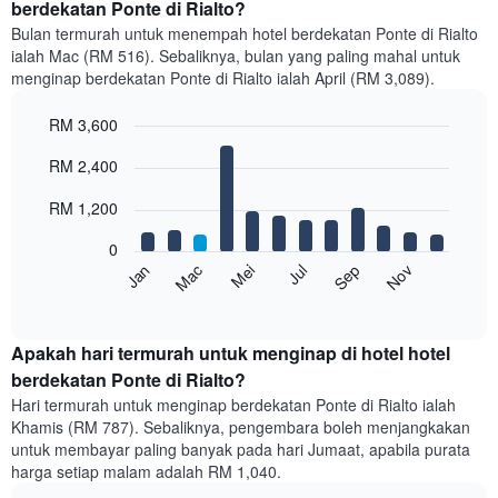
berdekatan Ponte di Rialto?
Bulan termurah untuk menempah hotel berdekatan Ponte di Rialto
ialah Mac (RM 516). Sebaliknya, bulan yang paling mahal untuk
menginap berdekatan Ponte di Rialto ialah April (RM 3,089).
RM 3,600
Bar
Chart
RM 2,400
graphic.
chart
with
12
RM 1,200
bars.
0
Carta
Mei
Nov
Mac
Sep
Jul
Jan
berikut
End
of
memaparkan
interactive
harga
chart
purata
Apakah hari termurah untuk menginap di hotel hotel
bilik
berdekatan Ponte di Rialto?
setiap
Hari termurah untuk menginap berdekatan Ponte di Rialto ialah
bulan
Khamis (RM 787). Sebaliknya, pengembara boleh menjangkakan
Carta
untuk membayar paling banyak pada hari Jumaat, apabila purata
mempunyai
harga setiap malam adalah RM 1,040.
1
paksi