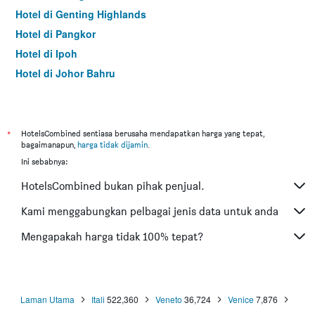
Hotel di Genting Highlands
Hotel di Pangkor
Hotel di Ipoh
Hotel di Johor Bahru
Hotel di Hat Yai
Hotel di Kota Kinabalu
Hotel di Kuching
*
HotelsCombined sentiasa berusaha mendapatkan harga yang tepat,
bagaimanapun,
harga tidak dijamin
.
Hotel di Tokyo
Ini sebabnya:
Hotel di Batu Feringgi
HotelsCombined bukan pihak penjual.
Hotel di Bangkok
Hotel di Putrajaya
Kami menggabungkan pelbagai jenis data untuk anda
Hotel di Shah Alam
Mengapakah harga tidak 100% tepat?
Hotel di Kota Bharu
Hotel di Mersing
Hotel di Taiping
Laman Utama
Itali
522,360
Veneto
36,724
Venice
7,876
Hotel di Lumut