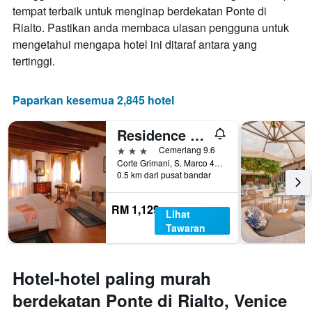
memaparkan
tempat terbaik untuk menginap berdekatan Ponte di
hari
Rialto. Pastikan anda membaca ulasan pengguna untuk
dalam
seminggu.
mengetahui mengapa hotel ini ditaraf antara yang
Carta
tertinggi.
mempunyai
1
paksi
Paparkan kesemua 2,845 hotel
Y
yang
Residence Corte Grimani
memaparkan
purata
3 bintang
Cemerlang 9.6
harga
Corte Grimani, S. Marco 4402, Venice, Veneto, Itali
bilik
0.5 km dari pusat bandar
RM 1,129
Lihat
Tawaran
Hotel-hotel paling murah
berdekatan Ponte di Rialto, Venice