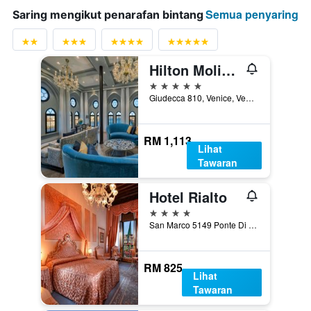
Semua penyaring
Saring mengikut penarafan bintang
Hilton Molino Stucky Venice
5 bintang
Giudecca 810, Venice, Veneto, Itali
RM 1,113
Lihat
Tawaran
Hotel Rialto
4 bintang
San Marco 5149 Ponte Di Rialto, Venice, Veneto, Itali
RM 825
Lihat
Tawaran