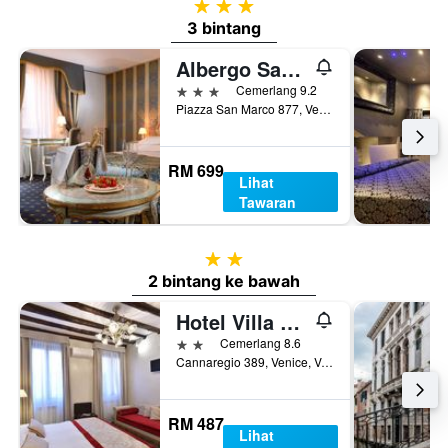
3 bintang
3 bintang
Albergo San Marco
3 bintang
Cemerlang 9.2
Piazza San Marco 877, Venice, Veneto, Itali
RM 699
Lihat
Tawaran
2 bintang
2 bintang ke bawah
Hotel Villa Rosa
2 bintang
Cemerlang 8.6
Cannaregio 389, Venice, Veneto, Itali
RM 487
Lihat