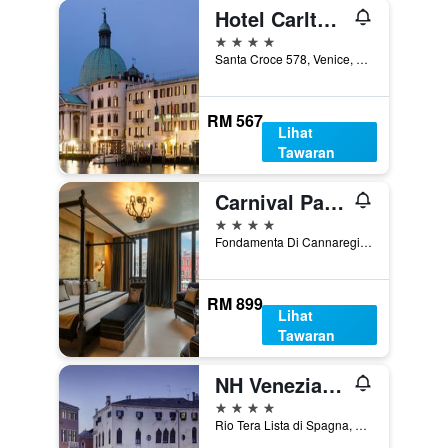
Hotel Carlton On The Grand Canal
4 bintang
Santa Croce 578, Venice, Veneto, Itali
RM 567
Lihat
Tawaran
Carnival Palace Hotel
4 bintang
Fondamenta Di Cannaregio, 929, Venice, Veneto, Itali
RM 899
Lihat
Tawaran
NH Venezia Santa Lucia
4 bintang
Rio Tera Lista di Spagna, 116/A, Venice, Veneto, Itali