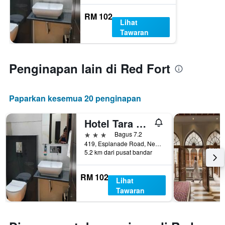
RM 102
Lihat
Tawaran
Penginapan lain di Red Fort
Paparkan kesemua 20 penginapan
Hotel Tara Palace, Chandni Chowk
3 bintang
Bagus 7.2
419, Esplanade Road, New Delhi, India
5.2 km dari pusat bandar
RM 102
Lihat
Tawaran