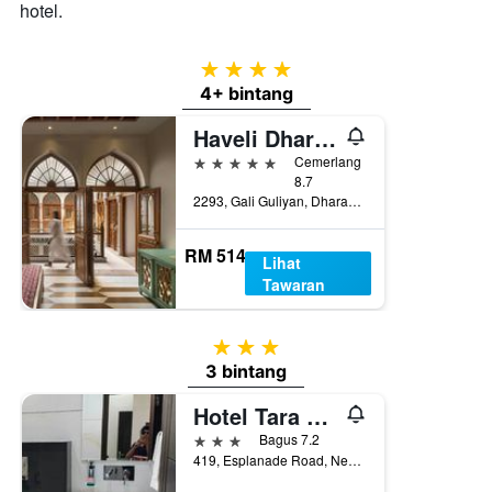
hotel.
4 bintang
4+ bintang
Haveli Dharampura & Golden Haveli- Unesco Awarded Boutique Heritage Hotel
5 bintang
Cemerlang
8.7
2293, Gali Guliyan, Dharampura, Delhi-6, New Delhi, India
RM 514
Lihat
Tawaran
3 bintang
3 bintang
Hotel Tara Palace, Chandni Chowk
3 bintang
Bagus 7.2
419, Esplanade Road, New Delhi, India