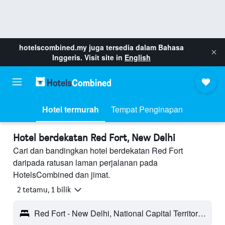
hotelscombined.my
juga tersedia dalam Bahasa
Inggeris. Visit site in
English
Hotel termurah
Tempat Penginapan
Hotel berdekatan Red Fort, New Delhi
Cari dan bandingkan hotel berdekatan Red Fort
daripada ratusan laman perjalanan pada
HotelsCombined dan jimat.
2 tetamu, 1 bilik
Red Fort - New Delhi, National Capital Territory of India, India