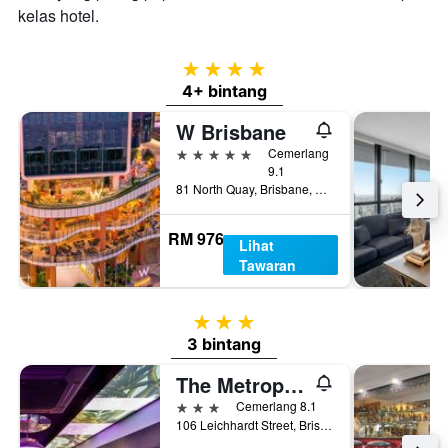
kelas hotel.
4 bintang
4+ bintang
W Brisbane
5 bintang
Cemerlang
9.1
81 North Quay, Brisbane, QLD, Australia
RM 976
Lihat
Tawaran
3 bintang
3 bintang
The Metropolitan Spring Hill
3 bintang
Cemerlang 8.1
106 Leichhardt Street, Brisbane, QLD, Australia