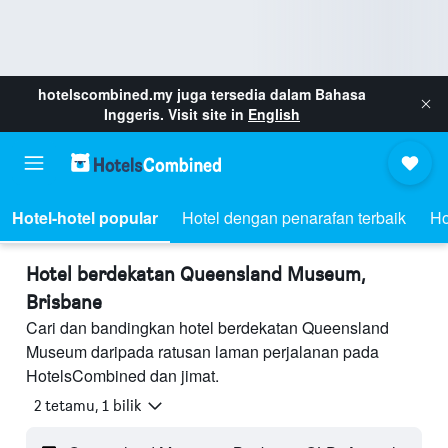
hotelscombined.my
juga tersedia dalam Bahasa
Inggeris. Visit site in
English
Hotel-hotel popular
Hotel dengan penarafan terbaik
Ho
Hotel berdekatan Queensland Museum,
Brisbane
Cari dan bandingkan hotel berdekatan Queensland
Museum daripada ratusan laman perjalanan pada
HotelsCombined dan jimat.
2 tetamu, 1 bilik