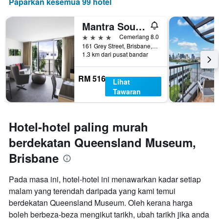
Paparkan kesemua 99 hotel
Mantra South Bank Brisbane
4 bintang
Cemerlang 8.0
161 Grey Street, Brisbane, QLD, Australia
1.3 km dari pusat bandar
RM 516
Lihat
Tawaran
Hotel-hotel paling murah
berdekatan Queensland Museum,
Brisbane
Pada masa ini, hotel-hotel ini menawarkan kadar setiap
malam yang terendah daripada yang kami temui
berdekatan Queensland Museum. Oleh kerana harga
boleh berbeza-beza mengikut tarikh, ubah tarikh jika anda