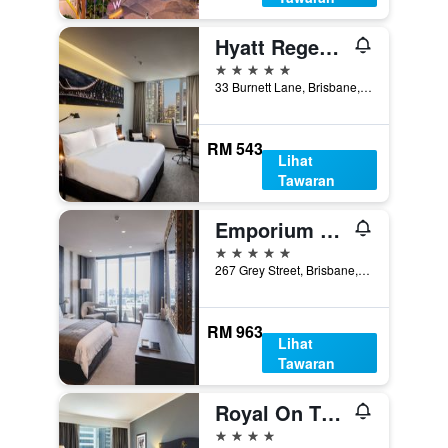
Hyatt Regency Brisbane
5 bintang
33 Burnett Lane, Brisbane, QLD, Australia
RM 543
Lihat
Tawaran
Emporium Hotel South Bank
5 bintang
267 Grey Street, Brisbane, QLD, Australia
RM 963
Lihat
Tawaran
Royal On The Park
4 bintang