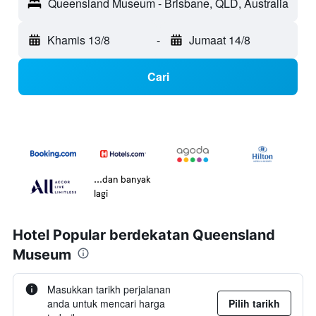
Queensland Museum - Brisbane, QLD, Australia
Khamis 13/8
-
Jumaat 14/8
Cari
...dan banyak
lagi
Hotel Popular berdekatan Queensland
Museum
Masukkan tarikh perjalanan
anda untuk mencari harga
Pilih tarikh