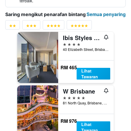
terbaik.
Semua penyaring
Saring mengikut penarafan bintang
Ibis Styles Brisbane Elizabeth Street
4 bintang
40 Elizabeth Street, Brisbane, QLD, Australia
RM 465
Lihat
Tawaran
W Brisbane
5 bintang
81 North Quay, Brisbane, QLD, Australia
RM 976
Lihat
Tawaran