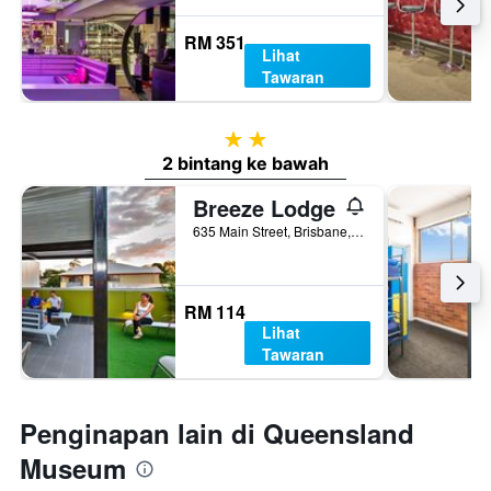
RM 351
Lihat
Tawaran
2 bintang
2 bintang ke bawah
Breeze Lodge
635 Main Street, Brisbane, QLD, Australia
RM 114
Lihat
Tawaran
Penginapan lain di Queensland
Museum