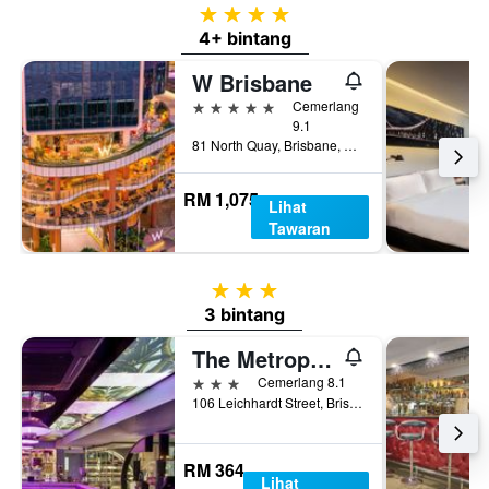
4 bintang
4+ bintang
W Brisbane
5 bintang
Cemerlang
9.1
81 North Quay, Brisbane, QLD, Australia
RM 1,075
Lihat
Tawaran
3 bintang
3 bintang
The Metropolitan Spring Hill
3 bintang
Cemerlang 8.1
106 Leichhardt Street, Brisbane, QLD, Australia
RM 364
Lihat