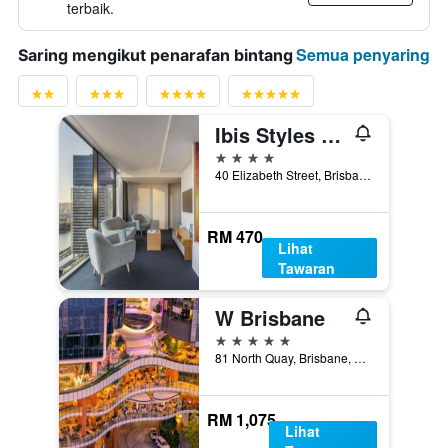
terbaik.
Semua penyaring
Saring mengikut penarafan bintang
Ibis Styles Brisbane Elizabeth Street
4 bintang
40 Elizabeth Street, Brisbane, QLD, Australia
RM 470
Lihat
Tawaran
W Brisbane
5 bintang
81 North Quay, Brisbane, QLD, Australia
RM 1,075
Lihat