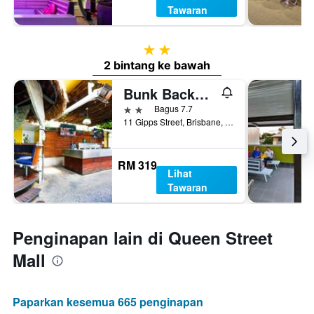
Tawaran
2 bintang
2 bintang ke bawah
Bunk Backpackers
2 bintang
Bagus 7.7
11 Gipps Street, Brisbane, QLD, Australia
RM 319
Lihat
Tawaran
Penginapan lain di Queen Street
Mall
Paparkan kesemua 665 penginapan