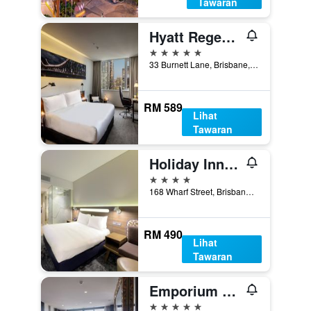
Tawaran
Hyatt Regency Brisbane
5 bintang
33 Burnett Lane, Brisbane, QLD, Australia
RM 589
Lihat
Tawaran
Holiday Inn Express Brisbane Central By IHG
4 bintang
168 Wharf Street, Brisbane, QLD, Australia
RM 490
Lihat
Tawaran
Emporium Hotel South Bank
5 bintang