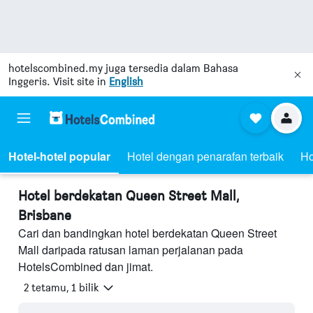
hotelscombined.my
juga tersedia dalam Bahasa
Inggeris. Visit site in
English
Hotel-hotel popular
Hotel dengan penarafan terbaik
Ho
Hotel berdekatan Queen Street Mall,
Brisbane
Cari dan bandingkan hotel berdekatan Queen Street
Mall daripada ratusan laman perjalanan pada
HotelsCombined dan jimat.
2 tetamu, 1 bilik