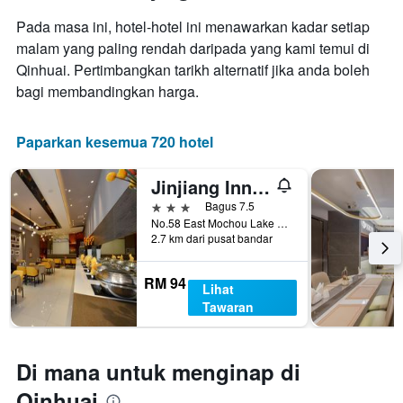
memaparkan
purata
bilangan
Pada masa ini, hotel-hotel ini menawarkan kadar setiap
bilik
hari
hujung
malam yang paling rendah daripada yang kami temui di
sebelum
minggu
Qinhuai. Pertimbangkan tarikh alternatif jika anda boleh
penginapan
ini
Carta
bagi membandingkan harga.
yang
mempunyai
ditemui
1
dalam
paksi
Paparkan kesemua 720 hotel
3
Y
hari
yang
Jinjiang Inn Select Nanjing Provincial People's Hospital Hanzhongmen Metro Station
lalu
memaparkan
harga
3 bintang
Bagus 7.5
purata
No.58 East Mochou Lake Road, Nanjing, Cina
2.7 km dari pusat bandar
bilik
RM 94
Lihat
Tawaran
Di mana untuk menginap di
Qinhuai