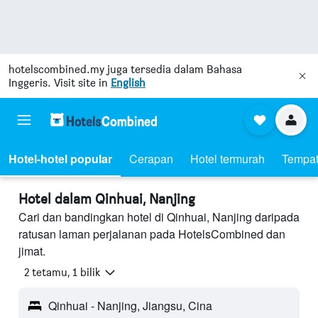
hotelscombined.my
juga tersedia dalam Bahasa
Inggeris. Visit site in
English
Hotel-hotel popular
Cerapan
Hotel termurah
Tempat
Hotel dalam Qinhuai, Nanjing
Cari dan bandingkan hotel di Qinhuai, Nanjing daripada
ratusan laman perjalanan pada HotelsCombined dan
jimat.
2 tetamu, 1 bilik
Qinhuai - Nanjing, Jiangsu, Cina