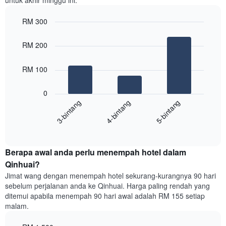
untuk akhir minggu ini.
diagregatkan
mengikut
RM 300
penarafan
bintang
Bar
Chart
Carta
graphic.
chart
RM 200
with
mempunyai
3
1
bars.
RM 100
paksi
X
Carta
yang
0
berikut
menunjukkan
4-bintang
5-bintang
3-bintang
memaparkan
kategori
purata
hotel
End
harga
mengikut
of
bilik
interactive
bintang.
hujung
chart
Carta
Berapa awal anda perlu menempah hotel dalam
minggu
mempunyai
ini
Qinhuai?
1
yang
paksi
Jimat wang dengan menempah hotel sekurang-kurangnya 90 hari
ditemui
Y
sebelum perjalanan anda ke Qinhuai. Harga paling rendah yang
dalam
yang
ditemui apabila menempah 90 hari awal adalah RM 155 setiap
3
memaparkan
malam.
hari
harga
lalu
purata