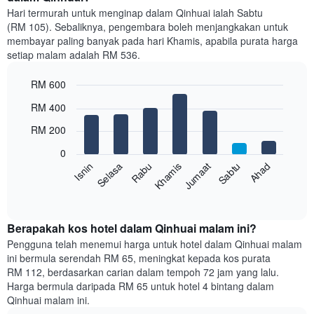
setiap
Hari termurah untuk menginap dalam Qinhuai ialah Sabtu
bulan
(RM 105). Sebaliknya, pengembara boleh menjangkakan untuk
Carta
membayar paling banyak pada hari Khamis, apabila purata harga
mempunyai
setiap malam adalah RM 536.
1
paksi
RM 600
X
yang
Bar
Chart
RM 400
memaparkan
graphic.
chart
with
bulan.
RM 200
7
Carta
bars.
mempunyai
0
1
Rabu
Khamis
Jumaat
Sabtu
Ahad
Isnin
Selasa
Carta
paksi
berikut
End
Y
of
memaparkan
yang
interactive
harga
chart
memaparkan
purata
Berapakah kos hotel dalam Qinhuai malam ini?
harga
bilik
Pengguna telah menemui harga untuk hotel dalam Qinhuai malam
purata
setiap
bilik
ini bermula serendah RM 65, meningkat kepada kos purata
hari
RM 112, berdasarkan carian dalam tempoh 72 jam yang lalu.
dalam
Harga bermula daripada RM 65 untuk hotel 4 bintang dalam
seminggu
Qinhuai malam ini.
Carta