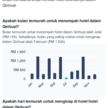
Qinhuai.
Apakah bulan termurah untuk menempah hotel dalam
Qinhuai?
Bulan termurah untuk menempah hotel dalam Qinhuai ialah Julai
(RM 105). Sebaliknya, bulan yang paling mahal untuk menginap
dalam Qinhuai ialah Februari (RM 1,526).
RM 1,800
Bar
Chart
RM 1,200
graphic.
chart
with
12
RM 600
bars.
0
Carta
Mei
Nov
Mac
Sep
Jan
Jul
berikut
End
of
memaparkan
interactive
harga
chart
purata
Apakah hari termurah untuk menginap di hotel hotel
bilik
dalam Qinhuai?