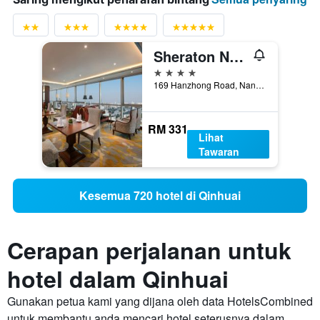
Sheraton Nanjing Kingsley Hotel & Towers
4 bintang
169 Hanzhong Road, Nanjing, Cina
RM 331
Lihat
Tawaran
Kesemua 720 hotel di Qinhuai
Cerapan perjalanan untuk
hotel dalam Qinhuai
Gunakan petua kami yang dijana oleh data HotelsCombined
untuk membantu anda mencari hotel seterusnya dalam