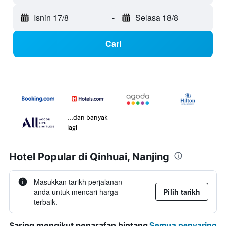
Isnin 17/8
-
Selasa 18/8
Cari
...dan banyak
lagi
Hotel Popular di Qinhuai, Nanjing
Masukkan tarikh perjalanan
anda untuk mencari harga
Pilih tarikh
terbaik.
Semua penyaring
Saring mengikut penarafan bintang