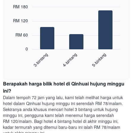
mempunyai
RM 180
1
paksi
Bar
Chart
graphic.
chart
X
RM 120
with
yang
3
memaparkan
bars.
RM 60
hari
dalam
Carta
seminggu.
0
berikut
Carta
4-bintang
5-bintang
3-bintang
memaparkan
mempunyai
harga
1
End
purata
paksi
of
satu
interactive
Y
bilik
chart
yang
Berapakah harga bilik hotel di Qinhuai hujung minggu
malam
memaparkan
ini
ini?
purata
yang
Dalam tempoh 72 jam yang lalu, kami telah melihat harga untuk
harga
ditemui
hotel dalam Qinhuai hujung minggu ini serendah RM 78/malam.
bilik
dalam
Sekiranya anda khusus mencari hotel 3 bintang untuk hujung
3
minggu ini, pengguna kami telah menemui harga serendah
hari
RM 120/malam. Bagi hotel 4 bintang hotel di akhir minggu ini,
lalu
kadar termurah yang ditemui baru-baru ini ialah RM 78/malam
yang