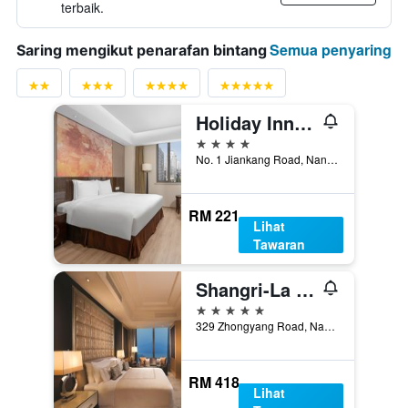
terbaik.
Semua penyaring
Saring mengikut penarafan bintang
Holiday Inn Nanjing Aqua City By IHG
4 bintang
No. 1 Jiankang Road, Nanjing, Cina
RM 221
Lihat
Tawaran
Shangri-La Nanjing
5 bintang
329 Zhongyang Road, Nanjing, Cina
RM 418
Lihat