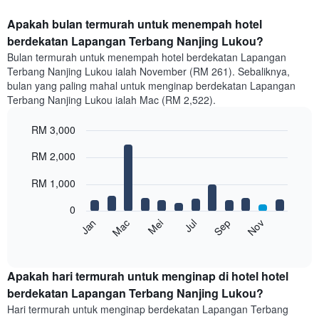
Apakah bulan termurah untuk menempah hotel
berdekatan Lapangan Terbang Nanjing Lukou?
Bulan termurah untuk menempah hotel berdekatan Lapangan
Terbang Nanjing Lukou ialah November (RM 261). Sebaliknya,
bulan yang paling mahal untuk menginap berdekatan Lapangan
Terbang Nanjing Lukou ialah Mac (RM 2,522).
RM 3,000
Bar
Chart
RM 2,000
graphic.
chart
with
12
RM 1,000
bars.
0
Carta
Mei
Nov
Mac
Sep
Jul
Jan
berikut
End
of
memaparkan
interactive
harga
chart
purata
Apakah hari termurah untuk menginap di hotel hotel
bilik
berdekatan Lapangan Terbang Nanjing Lukou?
setiap
Hari termurah untuk menginap berdekatan Lapangan Terbang
bulan