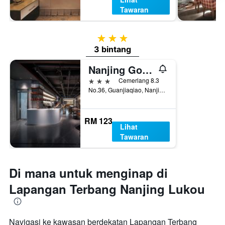
Tawaran
3 bintang
3 bintang
Nanjing Gold Star Hotel
3 bintang
Cemerlang 8.3
No.36, Guanjiaqiao, Nanjing, Cina
RM 123
Lihat
Tawaran
Di mana untuk menginap di
Lapangan Terbang Nanjing Lukou
Navigasi ke kawasan berdekatan Lapangan Terbang