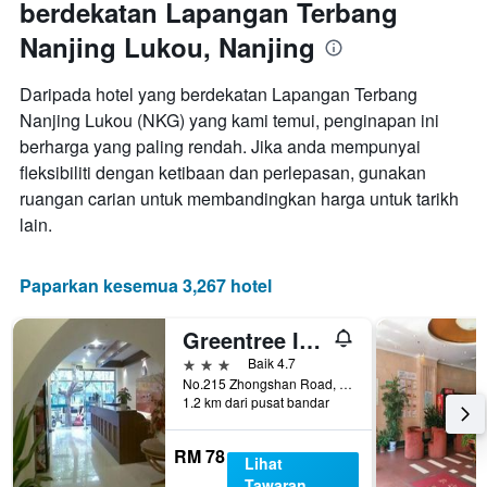
berdekatan Lapangan Terbang
Nanjing Lukou, Nanjing
Daripada hotel yang berdekatan Lapangan Terbang
Nanjing Lukou (NKG) yang kami temui, penginapan ini
berharga yang paling rendah. Jika anda mempunyai
fleksibiliti dengan ketibaan dan perlepasan, gunakan
ruangan carian untuk membandingkan harga untuk tarikh
lain.
Paparkan kesemua 3,267 hotel
Greentree Inn Nanjing Cloth City
3 bintang
Baik 4.7
No.215 Zhongshan Road, Nanjing, Cina
1.2 km dari pusat bandar
RM 78
Lihat
Tawaran