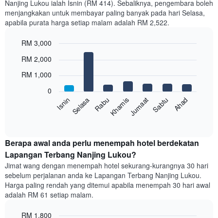
Nanjing Lukou ialah Isnin (RM 414). Sebaliknya, pengembara boleh
Carta
menjangkakan untuk membayar paling banyak pada hari Selasa,
mempunyai
apabila purata harga setiap malam adalah RM 2,522.
1
paksi
RM 3,000
X
yang
Bar
Chart
RM 2,000
memaparkan
graphic.
chart
with
bulan.
RM 1,000
7
Carta
bars.
mempunyai
0
1
Sabtu
Khamis
Selasa
Ahad
Jumaat
Rabu
Isnin
Carta
paksi
berikut
End
Y
of
memaparkan
yang
interactive
harga
chart
memaparkan
purata
Berapa awal anda perlu menempah hotel berdekatan
harga
bilik
Lapangan Terbang Nanjing Lukou?
purata
setiap
bilik
Jimat wang dengan menempah hotel sekurang-kurangnya 30 hari
hari
sebelum perjalanan anda ke Lapangan Terbang Nanjing Lukou.
dalam
Harga paling rendah yang ditemui apabila menempah 30 hari awal
seminggu
adalah RM 61 setiap malam.
Carta
mempunyai
RM 1,800
1