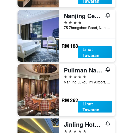
Tawaran
Nanjing Central Hotel
4 bintang
75 Zhongshan Road, Nanjing, Cina
RM 188
Lihat
Tawaran
Pullman Nanjing Lukou Airport
5 bintang
Nanjing Lukou Intl Airport, Nanjing, Cina
RM 262
Lihat
Tawaran
Jinling Hotel Nanjing
5 bintang