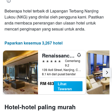
bilangan
hari
Beberapa hotel terbaik di Lapangan Terbang Nanjing
sebelum
Lukou (NKG) yang dinilai oleh pengguna kami. Pastikan
penginapan
Carta
anda membaca penerangan dan ulasan hotel untuk
mempunyai
mencari penginapan yang sesuai untuk anda.
1
paksi
Y
Paparkan kesemua 3,267 hotel
yang
memaparkan
Renaissance Nanjing Olympic Centre Hotel
harga
purata
5 bintang
Cemerlang
bilik
9.2
139 Aoti Street, Nanjing, Cina
8.1 km dari pusat bandar
RM 483
Lihat
Tawaran
Hotel-hotel paling murah