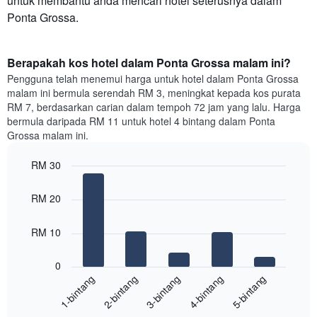
untuk membantu anda mencari hotel seterusnya dalam
Ponta Grossa.
Berapakah kos hotel dalam Ponta Grossa malam ini?
Pengguna telah menemui harga untuk hotel dalam Ponta Grossa
malam ini bermula serendah RM 3, meningkat kepada kos purata
RM 7, berdasarkan carian dalam tempoh 72 jam yang lalu. Harga
bermula daripada RM 11 untuk hotel 4 bintang dalam Ponta
Grossa malam ini.
RM 30
Bar
Chart
graphic.
chart
RM 20
with
5
bars.
RM 10
Carta
0
berikut
3-bintang
1-bintang
4-bintang
2-bintang
5-bintang
memaparkan
harga
End
purata
of