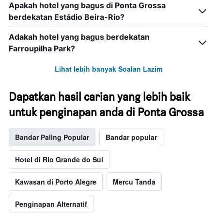
Apakah hotel yang bagus di Ponta Grossa
hotel
mengikut
berdekatan Estádio Beira-Rio?
bintang.
Carta
Adakah hotel yang bagus berdekatan
mempunyai
Farroupilha Park?
1
paksi
Lihat lebih banyak Soalan Lazim
Y
yang
memaparkan
Dapatkan hasil carian yang lebih baik
harga
purata
untuk penginapan anda di Ponta Grossa
bilik
hujung
minggu
Bandar Paling Popular
Bandar popular
ini
yang
Hotel di Rio Grande do Sul
ditemui
dalam
Kawasan di Porto Alegre
Mercu Tanda
3
hari
lalu
Penginapan Alternatif