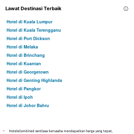
Lawat Destinasi Terbaik
Hotel di Kuala Lumpur
Hotel di Kuala Terengganu
Hotel di Port Dickson
Hotel di Melaka
Hotel di Brinchang
Hotel di Kuantan
Hotel di Georgetown
Hotel di Genting Highlands
Hotel di Pangkor
Hotel di Ipoh
Hotel di Johor Bahru
Hotel di Hat Yai
Hotel di Kota Kinabalu
Hotel di Kuching
*
HotelsCombined sentiasa berusaha mendapatkan harga yang tepat,