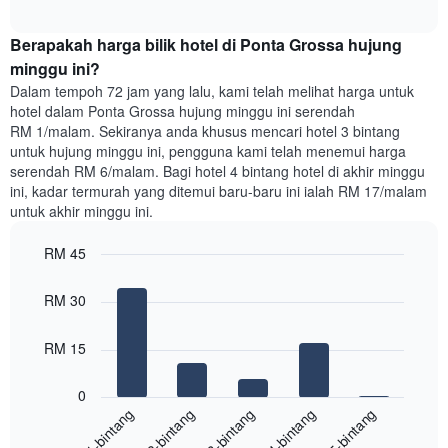
satu
interactive
bilik
chart
Berapakah harga bilik hotel di Ponta Grossa hujung
malam
ini
minggu ini?
yang
Dalam tempoh 72 jam yang lalu, kami telah melihat harga untuk
ditemui
hotel dalam Ponta Grossa hujung minggu ini serendah
dalam
RM 1/malam. Sekiranya anda khusus mencari hotel 3 bintang
3
untuk hujung minggu ini, pengguna kami telah menemui harga
hari
serendah RM 6/malam. Bagi hotel 4 bintang hotel di akhir minggu
lalu
ini, kadar termurah yang ditemui baru-baru ini ialah RM 17/malam
yang
untuk akhir minggu ini.
diagregatkan
mengikut
RM 45
penarafan
bintang
Bar
Chart
Carta
graphic.
chart
RM 30
with
mempunyai
5
1
bars.
RM 15
paksi
X
Carta
yang
0
berikut
menunjukkan
3-bintang
1-bintang
4-bintang
2-bintang
5-bintang
memaparkan
kategori
purata
hotel