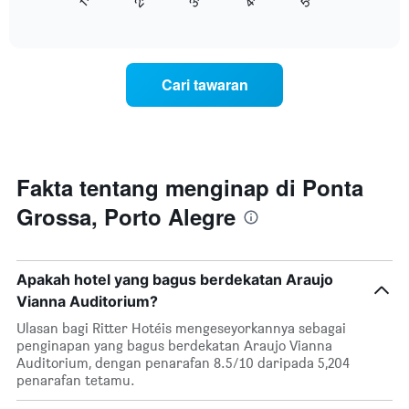
End
harga
mengikut
of
bilik
interactive
bintang.
hujung
chart
Carta
minggu
mempunyai
ini
1
Cari tawaran
yang
paksi
ditemui
Y
dalam
yang
3
memaparkan
hari
harga
lalu
Fakta tentang menginap di Ponta
purata
yang
bilik
Grossa, Porto Alegre
diagregatkan
malam
mengikut
ini
penarafan
yang
bintang
ditemui
Apakah hotel yang bagus berdekatan Araujo
Carta
dalam
Vianna Auditorium?
mempunyai
3
1
hari
Ulasan bagi Ritter Hotéis mengeseyorkannya sebagai
paksi
lalu
penginapan yang bagus berdekatan Araujo Vianna
X
Auditorium, dengan penarafan 8.5/10 daripada 5,204
yang
penarafan tetamu.
memaparkan
kategori